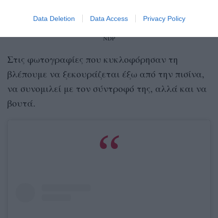
Data Deletion
Data Access
Privacy Policy
NDP
Στις φωτογραφίες που κυκλοφόρησαν τη
βλέπουμε να ξεκουράζεται έξω από την πισίνα,
να συνομιλεί με τον σύντροφό της, αλλά και να
βουτά.