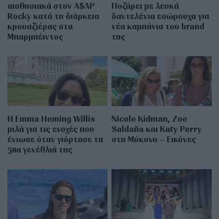
αισθησιακά στον A$AP
Ποζάρει με λευκά
Rocky κατά τη διάρκεια
δαντελένια εσώρουχα για
κρουαζιέρας στα
νέα καμπάνια του brand
Μπαρμπέιντος
της
H Emma Heming Willis
Nicole Kidman, Zoe
μιλά για τις ενοχές που
Saldaña και Katy Perry
ένιωσε όταν γιόρτασε τα
στη Μύκονο – Εικόνες
50α γενέθλιά της