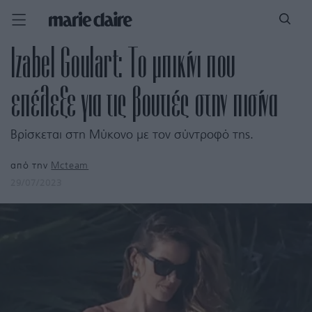
Izabel Goulart: Το μπικίνι που
επέλεξε για τις βουτιές στην πισίνα
Βρίσκεται στη Μύκονο με τον σύντροφό της.
από την
Mcteam
29/07/2023