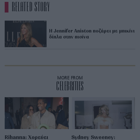
RELATED STORY
Η Jennifer Aniston ποζάρει με μπικίνι
δίπλα στην πισίνα
MORE FROM
CELEBRITIES
Rihanna: Χορεύει
Sydney Sweeney: