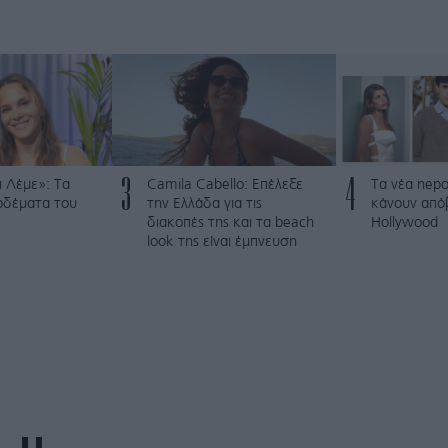
3
4
 Λέμε»: Τα
Camila Cabello: Επέλεξε
Τα νέα nepo
ρδέματα του
την Ελλάδα για τις
κάνουν από
διακοπές της και τα beach
Hollywood
look της είναι έμπνευση