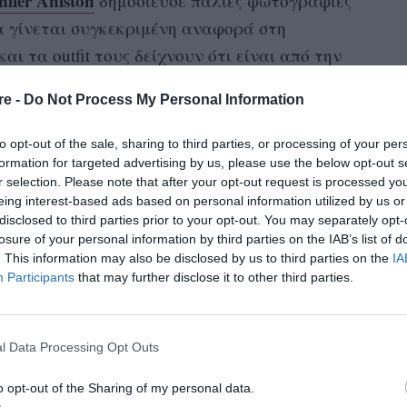
nifer Aniston
δημοσίευσε παλιές φωτογραφίες
να γίνεται συγκεκριμένη αναφορά στη
ι τα outfit τους δείχνουν ότι είναι από την
iends» στις αρχές της δεκαετίας του 1990.
re -
Do Not Process My Personal Information
αφίες, έγραψε: «1 έτος», μαζί με ένα emoji
moji περιστέρι. Η Aniston ανέφερε επίσης το
to opt-out of the sale, sharing to third parties, or processing of your per
α της. Σύμφωνα με την επίσημη παρουσίαση του
formation for targeted advertising by us, please use the below opt-out s
r selection. Please note that after your opt-out request is processed y
ζει τη διαρκή δέσμευση του Matthew να βοηθάει
eing interest-based ads based on personal information utilized by us or
ς».
disclosed to third parties prior to your opt-out. You may separately opt-
losure of your personal information by third parties on the IAB’s list of
. This information may also be disclosed by us to third parties on the
IA
Participants
that may further disclose it to other third parties.
l Data Processing Opt Outs
o opt-out of the Sharing of my personal data.