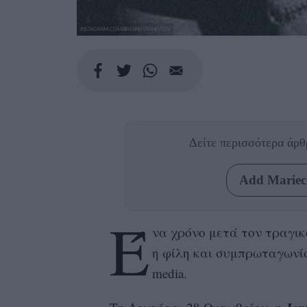
INSTAGRAM.COM/@JENNIFERANISTON
Δείτε περισσότερα άρ
Add Mariecl
Έ
να χρόνο μετά τον τραγι
η φίλη και συμπρωταγωνίστ
media.