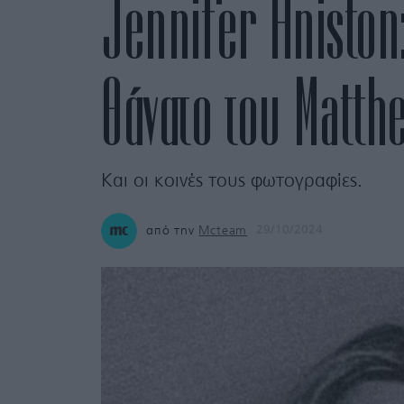
Jennifer Aniston:
θάνατο του Matth
Και οι κοινές τους φωτογραφίες.
από την
Mcteam
29/10/2024