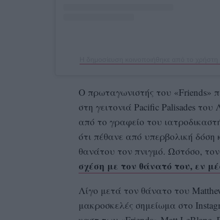
Ο πρωταγωνιστής του «Friends» π
στη γειτονιά Pacific Palisades το
από το γραφείο του ιατροδικαστ
ότι πέθανε από υπερβολική δόση 
θανάτου τον πνιγμό. Ωστόσο, το
σχέση με τον θάνατό του, εν μ
Λίγο μετά τον θάνατο του Matthew 
μακροσκελές σημείωμα στο Insta
καστ των «Friends» Matt LeBlanc, 