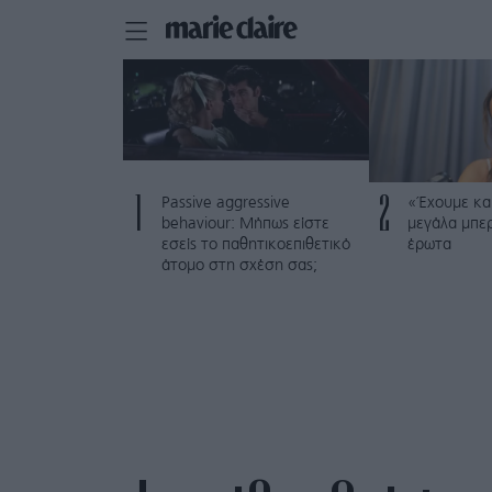
1
2
Passive aggressive
«Έχουμε και
behaviour: Μήπως είστε
μεγάλα μπε
εσείς το παθητικοεπιθετικό
έρωτα
άτομο στη σχέση σας;