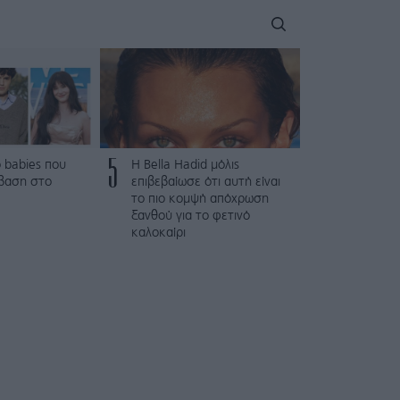
5
 babies που
Η Bella Hadid μόλις
βαση στο
επιβεβαίωσε ότι αυτή είναι
το πιο κομψή απόχρωση
ξανθού για το φετινό
καλοκαίρι