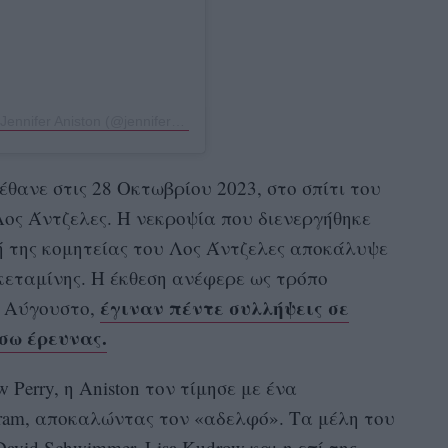
Η δημοσίευση κοινοποιήθηκε από το χρήστη Jennifer Aniston (@jenniferaniston)
έθανε στις 28 Οκτωβρίου 2023, στο σπίτι του
υ Λος Άντζελες. Η νεκροψία που διενεργήθηκε
ή της κομητείας του Λος Άντζελες αποκάλυψε
κεταμίνης. Η έκθεση ανέφερε ως τρόπο
έγιναν πέντε συλλήψεις σε
ν Αύγουστο,
έσω έρευνας.
Perry, η Aniston τον τίμησε με ένα
gram, αποκαλώντας τον «αδελφό». Τα μέλη του
David Schwimmer, Lisa Kudrow και η επί της