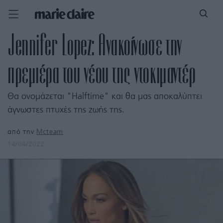
Jennifer Lopez: Ανακοίνωσε την
πρεμιέρα του νέου της ντοκιμαντέρ
Θα ονομάζεται "Halftime" και θα μας αποκαλύπτει
άγνωστες πτυχές της ζωής της.
από την
Mcteam
14/04/2022