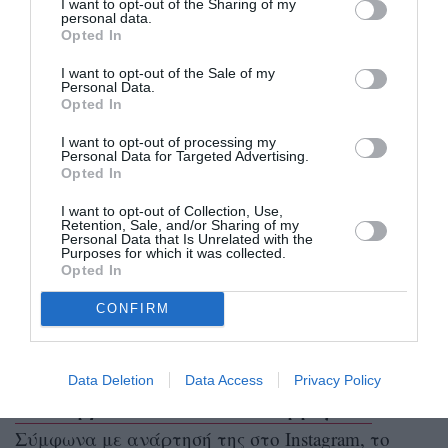
I want to opt-out of the Sharing of my
personal data.
Opted In
I want to opt-out of the Sale of my
Personal Data.
Opted In
I want to opt-out of processing my
Personal Data for Targeted Advertising.
Opted In
I want to opt-out of Collection, Use,
Retention, Sale, and/or Sharing of my
Personal Data that Is Unrelated with the
Η δημοσίευση κοινοποιήθηκε από το χρήστη Jennifer Lopez (@jlo)
Purposes for which it was collected.
Opted In
CONFIRM
Το ντοκιμαντέρ θα ονομάζεται “
Halftime
” και θα
Netflix
προβάλλεται στην πλατφόρμα του
, με
οποία πριν από λίγους μήνες υπέγραψε
την
Data Deletion
Data Access
Privacy Policy
ένα συμβόλαιο πολλών εκατομμυρίων.
Σύμφωνα με ανάρτησή της στο Instagram, το