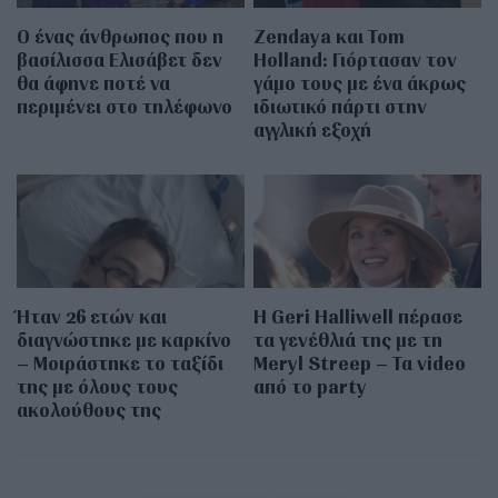
Ο ένας άνθρωπος που η
Zendaya και Tom
βασίλισσα Ελισάβετ δεν
Holland: Γιόρτασαν τον
θα άφηνε ποτέ να
γάμο τους με ένα άκρως
περιμένει στο τηλέφωνο
ιδιωτικό πάρτι στην
αγγλική εξοχή
Ήταν 26 ετών και
Η Geri Halliwell πέρασε
διαγνώστηκε με καρκίνο
τα γενέθλιά της με τη
– Μοιράστηκε το ταξίδι
Meryl Streep – Τα video
της με όλους τους
από το party
ακολούθους της