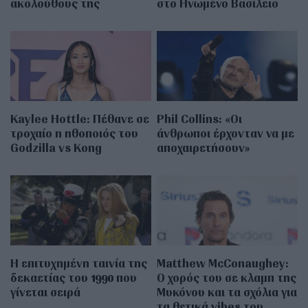
ακολούθους της
στο Ηνωμένο Βασίλειο
Kaylee Hottle: Πέθανε σε
Phil Collins: «Οι
τροχαίο η ηθοποιός του
άνθρωποι έρχονταν να με
Godzilla vs Kong
αποχαιρετήσουν»
Η επιτυχημένη ταινία της
Matthew McConaughey:
δεκαετίας του 1990 που
Ο χορός του σε κλαμπ της
γίνεται σειρά
Μυκόνου και τα σχόλια για
τα θετικά vibes του