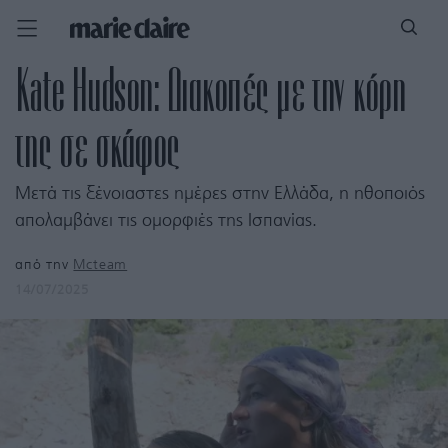
Kate Hudson: Διακοπές με την κόρη
της σε σκάφος
Μετά τις ξένοιαστες ημέρες στην Ελλάδα, η ηθοποιός
απολαμβάνει τις ομορφιές της Ισπανίας.
από την
Mcteam
14/07/2025