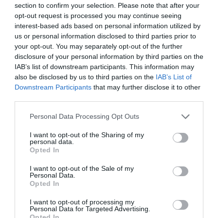
Η δημοσίευση κοινοποιήθηκε από το χρήστη Kate Hudson (@katehudson)
section to confirm your selection. Please note that after your
opt-out request is processed you may continue seeing
interest-based ads based on personal information utilized by
Αυτό το ταξίδι είναι το πιο πρόσφατο στο
us or personal information disclosed to third parties prior to
φετινό καλοκαίρι της Hudson στο εξωτερικό.
your opt-out. You may separately opt-out of the further
disclosure of your personal information by third parties on the
Την περασμένη εβδομάδα, η μοιράστηκε
IAB’s list of downstream participants. This information may
φωτογραφίες από την παραμονή της στην
also be disclosed by us to third parties on the
IAB’s List of
Downstream Participants
that may further disclose it to other
Ιταλία με τη Rani και τον σύντροφό της, ενώ
third parties.
νωρίτερα είχε δημοσιεύσει φωτογραφίες από το
Personal Data Processing Opt Outs
ταξίδι της στην Ελλάδα και το εξοχικό που
διατηρεί η οικογένειά της στη Σκιάθο. «Σε
I want to opt-out of the Sharing of my
personal data.
αγαπάμε, Ελλάδα», είχε γράψει τότε στη
Opted In
Δείτε της εδώ.
λεζάντα των φωτογραφιών της.
I want to opt-out of the Sale of my
Personal Data.
Opted In
I want to opt-out of processing my
Personal Data for Targeted Advertising.
Opted In