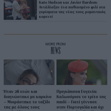
Kate Hudson και Javier Bardem:
Αντάλλαξαν ένα παθιασμένο φιλί στα
γυρίσματα της νέας τους ρομαντικής
κομεντί
MORE FROM
NEWS
Ήταν 26 ετών και
Πριγκίπισσα Ευγενία:
διαγνώστηκε με καρκίνο
Καλωσόρισε το τρίτο της
– Μοιράστηκε το ταξίδι
παιδί – Γιατί γέννησε
της με όλους τους
στην Πορτογαλία και όχι