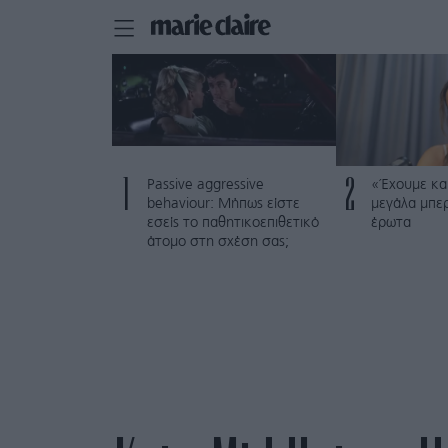
1
2
Passive aggressive
«Έχουμε και
behaviour: Μήπως είστε
μεγάλα μπε
εσείς το παθητικοεπιθετικό
έρωτα
άτομο στη σχέση σας;