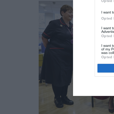
Opted 
I want t
Opted 
I want 
Advertis
Opted 
I want t
of my P
was col
Opted 