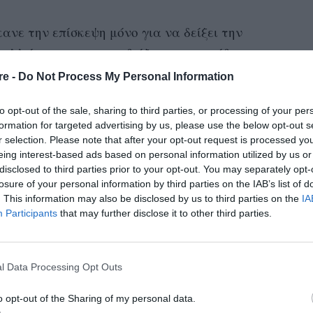
ανε την επίσκεψη μόνο για να δείξει την
αλλά και για να αναδείξει τη φροντίδα που
γραφίες που κυκλοφόρησαν δείχνουν την Kate
re -
Do Not Process My Personal Information
λλονται σε χημειοθεραπεία και να μοιράζεται
to opt-out of the sale, sharing to third parties, or processing of your per
που συνάντησε.
formation for targeted advertising by us, please use the below opt-out s
r selection. Please note that after your opt-out request is processed y
ένσινγκτον δήλωσε:
«Η πριγκίπισσα θέλησε να
eing interest-based ads based on personal information utilized by us or
ξει την ευγνωμοσύνη της στην απίστευτη ομάδα
disclosed to third parties prior to your opt-out. You may separately opt-
losure of your personal information by third parties on the IAB’s list of
α τονίσει την κορυφαία φροντίδα και
. This information may also be disclosed by us to third parties on the
IA
».
Participants
that may further disclose it to other third parties.
 το παλάτι του Κένσινγκτον ανακοίνωσε ότι η
 πρίγκιπας William, έγιναν από κοινού
l Data Processing Opt Outs
Foundation Trust.
o opt-out of the Sharing of my personal data.