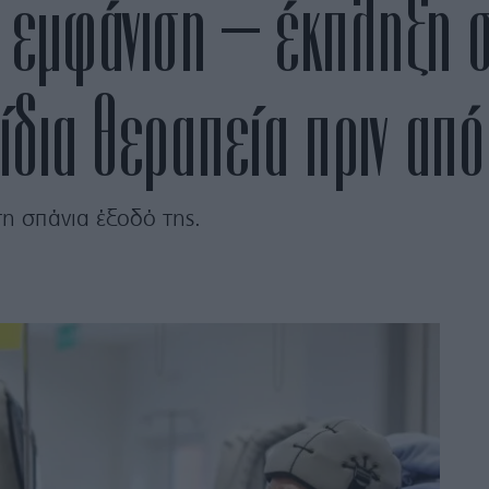
Η εμφάνιση – έκπληξη 
 ίδια θεραπεία πριν από
η σπάνια έξοδό της.