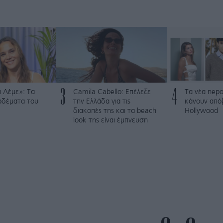
3
4
 Λέμε»: Τα
Camila Cabello: Επέλεξε
Τα νέα nepo
ρδέματα του
την Ελλάδα για τις
κάνουν από
διακοπές της και τα beach
Hollywood
look της είναι έμπνευση