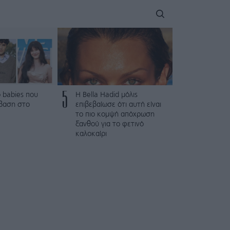
5
 babies που
Η Bella Hadid μόλις
βαση στο
επιβεβαίωσε ότι αυτή είναι
το πιο κομψή απόχρωση
ξανθού για το φετινό
καλοκαίρι