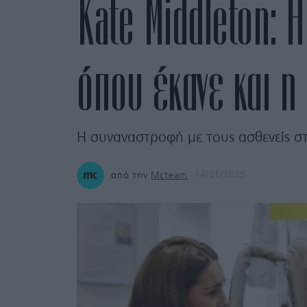
Kate Middleton: 
όπου έκανε και η
Η συναναστροφή με τους ασθενείς στ
από την
Mcteam
14/01/2025