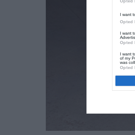
Opted 
I want t
Opted 
I want 
Advertis
Opted 
I want t
of my P
was col
Opted 