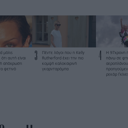
3
4
d μόλις
Πέντε λόγοι που η Kelly
Η 97χρονη 
 ότι αυτή είναι
Rutherford έχει την πιο
πάνω σε φτ
ψή απόχρωση
κομψή καλοκαιρινή
αεροπλάνου
το φετινό
γκαρνταρόμπα
προηγούμενο
ρεκόρ Γκίνε