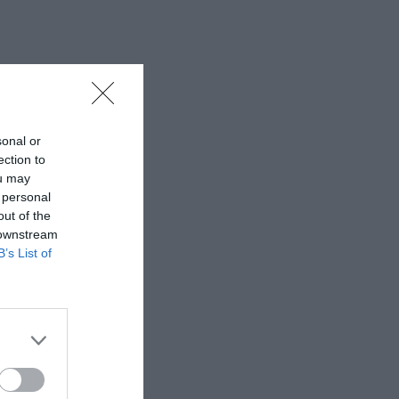
sonal or
ection to
ou may
 personal
out of the
 downstream
B’s List of