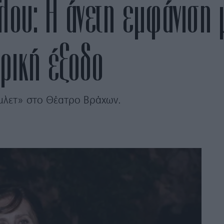
λου: Η άνετη εμφάνιση 
ρική έξοδο
λετ» στο Θέατρο Βράχων.