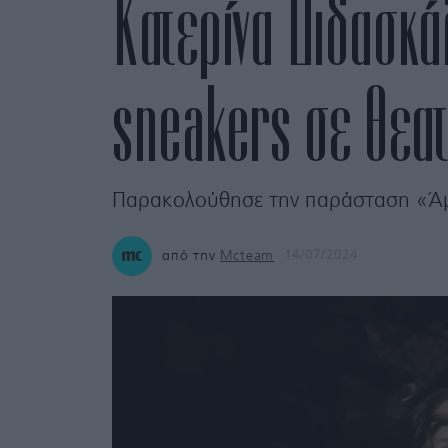
Κατερίνα Διδασκά
sneakers σε θεατ
Παρακολούθησε την παράσταση «Άμ
από την
Mcteam
14/07/2024