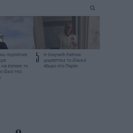
5
που περπάτησε
Η Gwyneth Paltrow
ερό
μοιράστηκε το ιδανικό
 και έσπασε το
48ωρο στο Παρίσι
 (δικό της)
ς