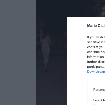
Marie Clai
If you wish 
sensitive in
confirm you
continue se
information 
further disc
participants
Downstream 
Persona
I want t