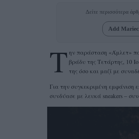
Δείτε περισσότερα άρ
Add Mariecl
Τ
ην παράσταση «Άμλετ» π
βράδυ της Τετάρτης, 10 Ι
της όσο και μαζί με συναδ
Για την συγκεκριμένη εμφάνιση ε
συνδύασε με λευκά sneakers – συ