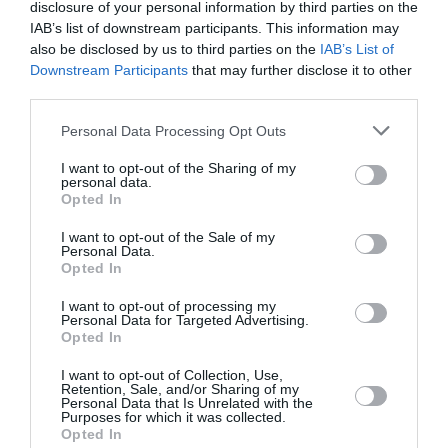
ελαφριά μεταλλική υφή και διακριτική λάμψη,
disclosure of your personal information by third parties on the
το οποίο έδωσε μια μοντέρνα και φωτεινή
IAB’s list of downstream participants. This information may
also be disclosed by us to third parties on the
IAB’s List of
πινελιά στο σύνολο. Ολοκλήρωσε την εμφάνισή
Downstream Participants
that may further disclose it to other
της με φλατ silver loafers και ένα clatch bag σε
third parties.
μαύρο χρώμα και κίτρινες λεπτομέρειες, οι
Personal Data Processing Opt Outs
οποίες προσέδιδαν έξτρα χρώμα και funky
I want to opt-out of the Sharing of my
αίσθηση στην εμφάνιση.
personal data.
Opted In
Πέρα από την Κατερίνα Λέχου στο Ηρώδειο
I want to opt-out of the Sale of my
Personal Data.
βρέθηκαν επίσης, μεταξύ άλλων, οι Κατερίνα
Opted In
Σακελλαροπούλου, Όλγα Κεφαλογιάννη, Άννα
I want to opt-out of processing my
Νταλάρα, Υρώ Μανέ, Φαίδρα Νταϊόγλου,
Personal Data for Targeted Advertising.
Opted In
Πέγκυ Τρικαλιώτη και Κωνσταντίνος
I want to opt-out of Collection, Use,
Μαρκουλάκης.
Retention, Sale, and/or Sharing of my
Personal Data that Is Unrelated with the
Purposes for which it was collected.
Opted In