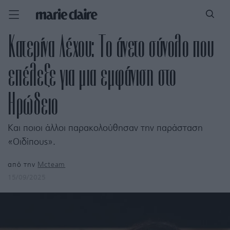
Κατερίνα Λέχου: Το άνετο σύνολο που
επέλεξε για μια εμφάνιση στο
Ηρώδειο
Και ποιοι άλλοι παρακολούθησαν την παράσταση
«Οιδίπους».
από την
Mcteam
15/09/2025