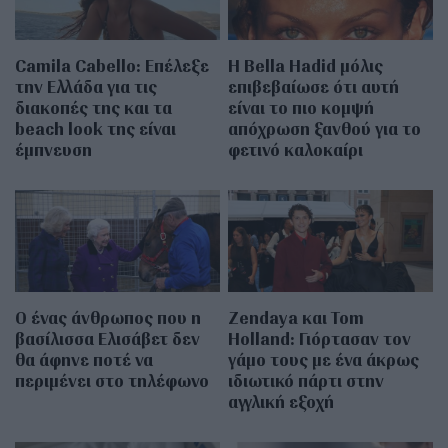
Camila Cabello: Επέλεξε
Η Bella Hadid μόλις
την Ελλάδα για τις
επιβεβαίωσε ότι αυτή
διακοπές της και τα
είναι το πιο κομψή
beach look της είναι
απόχρωση ξανθού για το
έμπνευση
φετινό καλοκαίρι
Ο ένας άνθρωπος που η
Zendaya και Tom
βασίλισσα Ελισάβετ δεν
Holland: Γιόρτασαν τον
θα άφηνε ποτέ να
γάμο τους με ένα άκρως
περιμένει στο τηλέφωνο
ιδιωτικό πάρτι στην
αγγλική εξοχή