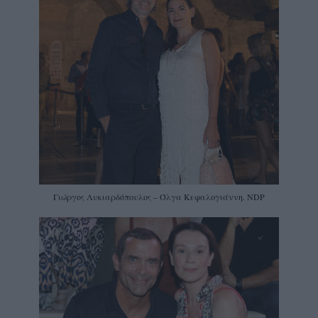
Γιώργος Λυκιαρδόπουλος – Όλγα Κεφαλογιάννη. NDP