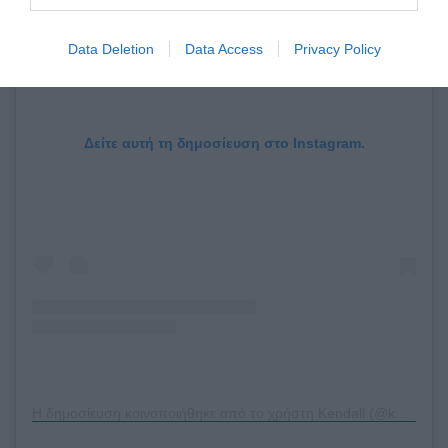
Data Deletion
Data Access
Privacy Policy
Δείτε αυτή τη δημοσίευση στο Instagram.
Η δημοσίευση κοινοποιήθηκε από το χρήστη Kendall (@kendalljenner)