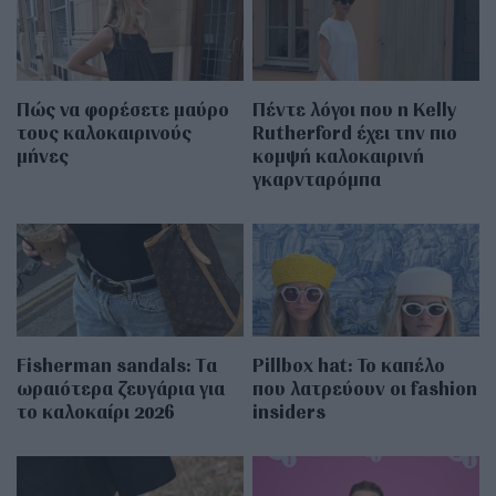
Πώς να φορέσετε μαύρο
Πέντε λόγοι που η Kelly
τους καλοκαιρινούς
Rutherford έχει την πιο
μήνες
κομψή καλοκαιρινή
γκαρνταρόμπα
Fisherman sandals: Tα
Pillbox hat: Το καπέλο
ωραιότερα ζευγάρια για
που λατρεύουν οι fashion
το καλοκαίρι 2026
insiders