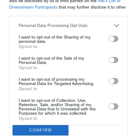
also be disclosed by us to third parties on the
IAB’s List of
χειμερινές διακοπές της. Για τις βόλτες της στα
Downstream Participants
that may further disclose it to other
χίονια έχει συνδυάσει ένα μαύρο σύνολο με ένα
third parties.
puffer
ενώ δεν ξεχνά πως η
metallic μπουφάν,
Personal Data Processing Opt Outs
ασφάλεια παίζει πρώτο ρόλο και φορά το
I want to opt-out of the Sharing of my
κράνος της
. Φυσικά και οι δύο αναρτήσεις της
personal data.
Opted In
έχουν κερδίσει εκατομμύρια likes και σχόλια.
I want to opt-out of the Sale of my
Personal Data.
Opted In
I want to opt-out of processing my
Personal Data for Targeted Advertising.
Opted In
I want to opt-out of Collection, Use,
Retention, Sale, and/or Sharing of my
Personal Data that Is Unrelated with the
Purposes for which it was collected.
Opted In
CONFIRM