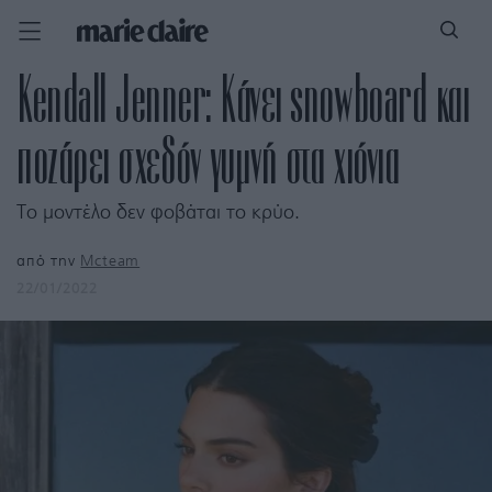
Kendall Jenner: Κάνει snowboard και
ποζάρει σχεδόν γυμνή στα χιόνια
Το μοντέλο δεν φοβάται το κρύο.
από την
Mcteam
22/01/2022