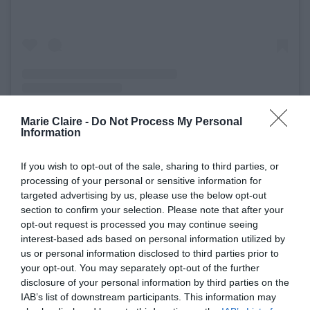
Marie Claire -
Do Not Process My Personal
Information
Η δημοσίευση κοινοποιήθηκε από το χρήστη Kendall (@kendalljenner)
If you wish to opt-out of the sale, sharing to third parties, or
processing of your personal or sensitive information for
Λίγο νωρίτερα το νεαρό μοντέλο με άλλη
targeted advertising by us, please use the below opt-out
section to confirm your selection. Please note that after your
ανάρτησή της μας έδειξε τις ικανότητές της στο
opt-out request is processed you may continue seeing
snowboard, αφού ανήρτησε μία σειρά από video
interest-based ads based on personal information utilized by
και φωτογραφίες στις οποίες τη βλέπουμε να
us or personal information disclosed to third parties prior to
your opt-out. You may separately opt-out of the further
κατεβαίνει με μεγάλη ευκολία τις πίστες του
disclosure of your personal information by third parties on the
χιονοδρομικού, όπου βρίσκεται για τις
IAB’s list of downstream participants. This information may