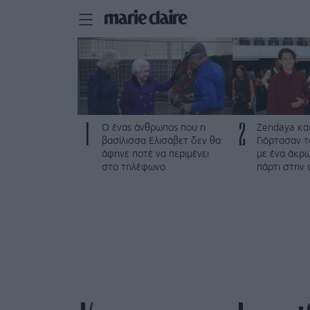
1
2
Ο ένας άνθρωπος που η
Zendaya και
βασίλισσα Ελισάβετ δεν θα
Γιόρτασαν τ
άφηνε ποτέ να περιμένει
με ένα άκρω
στο τηλέφωνο
πάρτι στην 