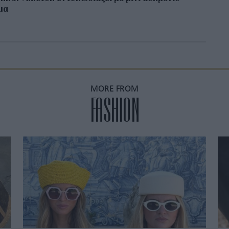
μα
MORE FROM
FASHION