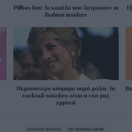
Pillbox hat: Το καπέλο που λατρεύουν οι
Ε
fashion insiders
υ
Περισσότερο κόσμημα παρά ρολόι: Τα
Βε
cocktail watches είναι η νέα μας
εμμονή
JENNIFER ANISTON
THE MORNING SHOW