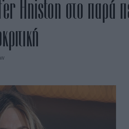
fer Aniston στο παρά π
κριτική
ow