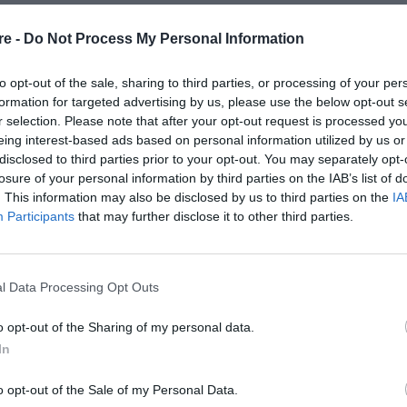
re -
Do Not Process My Personal Information
θρα μας
στα αποτελέσματα αναζήτησης
to opt-out of the sale, sharing to third parties, or processing of your per
aire.gr on Google
formation for targeted advertising by us, please use the below opt-out s
r selection. Please note that after your opt-out request is processed y
eing interest-based ads based on personal information utilized by us or
ρός από όταν η Jennifer Aniston σκεφτόταν να
disclosed to third parties prior to your opt-out. You may separately opt-
losure of your personal information by third parties on the IAB’s list of
χρονη ηθοποιός πρόσφατα παραδέχθηκε στο
. This information may also be disclosed by us to third parties on the
IA
Sean Hayes και Will Arnett, «Smartless» ότι για
Participants
that may further disclose it to other third parties.
νο να αποσυρθεί από την υποκριτική.
 δύο χρόνια πέρασε από το μυαλό μου, κάτι
l Data Processing Opt Outs
ίνοντας ότι ένα πρότζεκτ στο οποίο δούλευε
o opt-out of the Sharing of my personal data.
τοιμασία την έβαλε σε σκέψεις αν πρέπει να
In
του κινηματογράφου.
«Ήμουν του στυλ “ποπο,
o opt-out of the Sale of my Personal Data.
 Δεν ξέρω αν αυτό είναι εκείνο που με