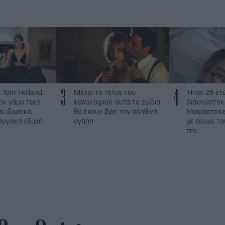
3
4
 Tom Holland:
Μέχρι το τέλος του
Ήταν 26 ετώ
ον γάμο τους
καλοκαιριού αυτά τα ζώδια
διαγνώστηκε
ς ιδιωτικό
θα έχουν βρει την αληθινή
Μοιράστηκε 
αγγλική εξοχή
αγάπη
με όλους τ
της