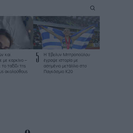
5
ν και
Η Έβελυν Μητροπούλου
 με καρκίνο –
έγραψε ιστορία με
το ταξίδι της
ασημένιο μετάλλιο στο
ους ακολούθους
Παγκόσμιο Κ20