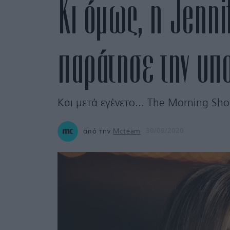
Κι όμως, η Jenni
παράτησε την υπο
Και μετά εγένετο... The Morning Sh
από την
Mcteam
30/09/2020