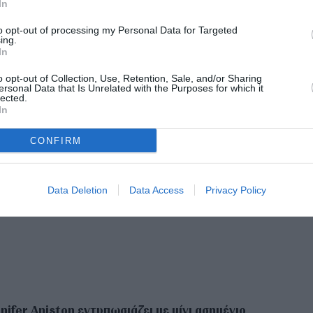
In
to opt-out of processing my Personal Data for Targeted
ing.
σε και «έκλεισε» στο The Morning Show που της
In
υποψηφιότητες στις Χρυσές Σφαίρες και τα
o opt-out of Collection, Use, Retention, Sale, and/or Sharing
ersonal Data that Is Unrelated with the Purposes for which it
lected.
In
θα έκλινε ως plan b, η ηθοποιός απάντησε ότι
CONFIRM
ηση εσωτερικών χώρων.
ADVERTISEMENT - CONTINUE READING BELOW
Data Deletion
Data Access
Privacy Policy
nifer Aniston εντυπωσιάζει με μίνι ασημένιο