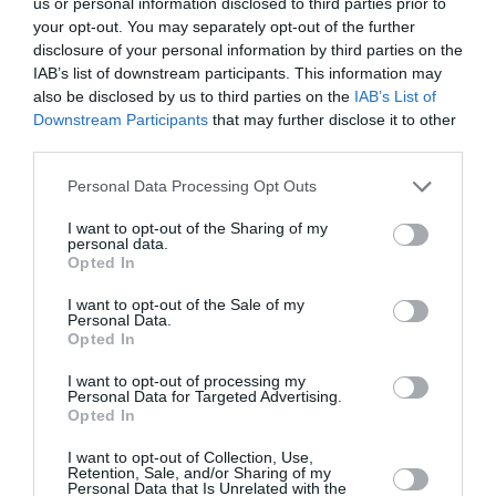
us or personal information disclosed to third parties prior to
your opt-out. You may separately opt-out of the further
disclosure of your personal information by third parties on the
IAB’s list of downstream participants. This information may
also be disclosed by us to third parties on the
IAB’s List of
Downstream Participants
that may further disclose it to other
third parties.
Personal Data Processing Opt Outs
I want to opt-out of the Sharing of my
personal data.
Opted In
I want to opt-out of the Sale of my
Η Τζένιφερ όμως δεν παρέλειψε να αναφερθεί
Personal Data.
Opted In
και στο κούρεμα που όλες κάποια στιγμή
επιχειρήσαμε κατά τη δεκαετία του ’90, εκείνο
I want to opt-out of processing my
Personal Data for Targeted Advertising.
της
Ρέιτσελ
. “Όχι δεν πιστεύω ότι θα επανέρθει
Opted In
στη μόδα. Αυτό το οποίο εύχομαι να επιστρέψει
I want to opt-out of Collection, Use,
είναι οι καφετέριες. Άνθρωποι που πηγαίνουν
Retention, Sale, and/or Sharing of my
Personal Data that Is Unrelated with the