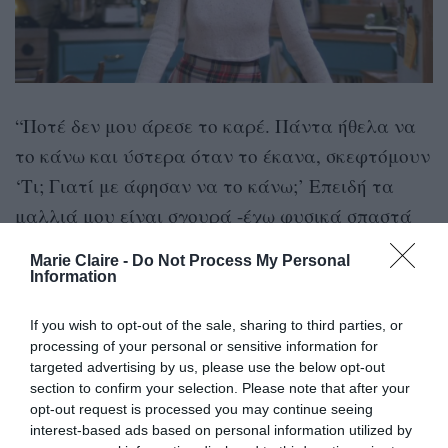
“Ποτέ δεν μου άρεσε το καρέ. Πάντα ήθελα να
το κάνω και ύστερα όταν το έκανα, σκεφτόμουν
‘Τι; Γιατί με άφησαν να το κάνω;’ Επειδή τα
μαλλιά μου είναι σγουρά -έχω φυσικά σπαστά
μαλλιά- όταν είναι κοντά, απλά μετατρέπονται
Marie Claire -
Do Not Process My Personal
σε άφρο και δεν μπορώ να τα ελέγξω. Απλά δεν
Information
ξέρω πώς να κάνω σωστό styling. Γι’ αυτό και
If you wish to opt-out of the sale, sharing to third parties, or
αναγκάζομαι να λέω στον κομμωτή μου ‘Κρις,
processing of your personal or sensitive information for
σε παρακαλώ βοήθησέ με με τα μαλλιά μου’”.
targeted advertising by us, please use the below opt-out
section to confirm your selection. Please note that after your
opt-out request is processed you may continue seeing
interest-based ads based on personal information utilized by