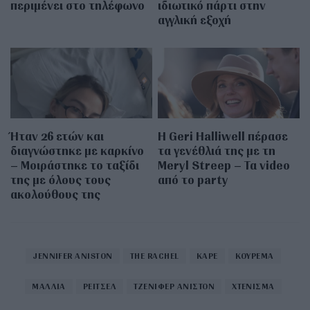
περιμένει στο τηλέφωνο
ιδιωτικό πάρτι στην
αγγλική εξοχή
Ήταν 26 ετών και
Η Geri Halliwell πέρασε
διαγνώστηκε με καρκίνο
τα γενέθλιά της με τη
– Μοιράστηκε το ταξίδι
Meryl Streep – Τα video
της με όλους τους
από το party
ακολούθους της
JENNIFER ANISTON
THE RACHEL
ΚΑΡΕ
ΚΟΥΡΕΜΑ
ΜΑΛΛΙΑ
ΡΕΙΤΣΕΛ
ΤΖΕΝΙΦΕΡ ΑΝΙΣΤΟΝ
ΧΤΕΝΙΣΜΑ