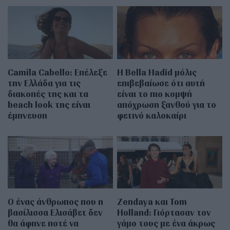
Camila Cabello: Επέλεξε
Η Bella Hadid μόλις
την Ελλάδα για τις
επιβεβαίωσε ότι αυτή
διακοπές της και τα
είναι το πιο κομψή
beach look της είναι
απόχρωση ξανθού για το
έμπνευση
φετινό καλοκαίρι
Ο ένας άνθρωπος που η
Zendaya και Tom
βασίλισσα Ελισάβετ δεν
Holland: Γιόρτασαν τον
θα άφηνε ποτέ να
γάμο τους με ένα άκρως