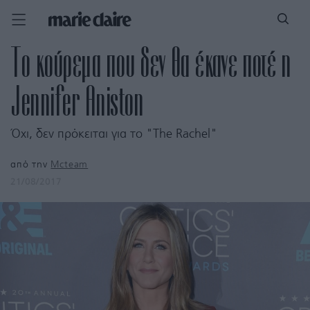
Tο κούρεμα που δεν θα έκανε ποτέ η
Jennifer Aniston
Όχι, δεν πρόκειται για το "The Rachel"
από την
Mcteam
21/08/2017