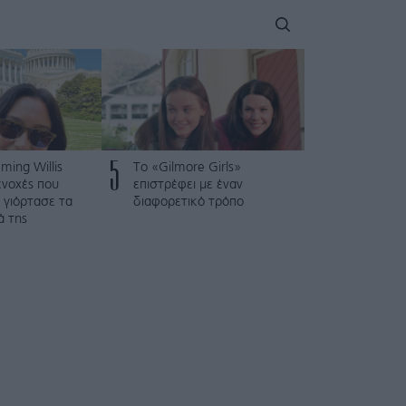
5
ing Willis
Το «Gilmore Girls»
 ενοχές που
επιστρέφει με έναν
 γιόρτασε τα
διαφορετικό τρόπο
ά της