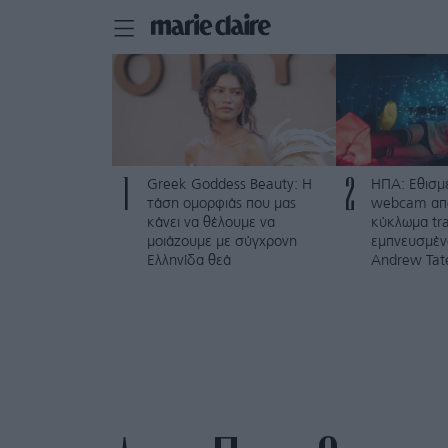
1
2
Greek Goddess Beauty: Η
ΗΠΑ: Εθισμέ
τάση ομορφιάς που μας
webcam απ
κάνει να θέλουμε να
κύκλωμα tra
μοιάζουμε με σύγχρονη
εμπνευσμέν
Ελληνίδα θεά
Andrew Tat