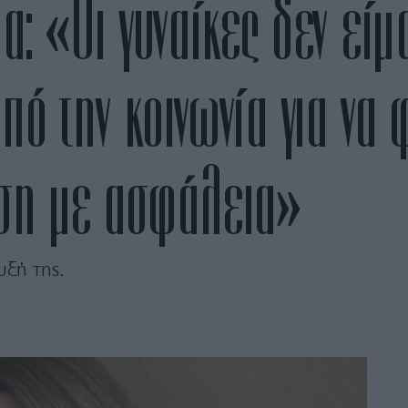
: «Οι γυναίκες δεν είμ
πό την κοινωνία για να
έση με ασφάλεια»
υξή της.