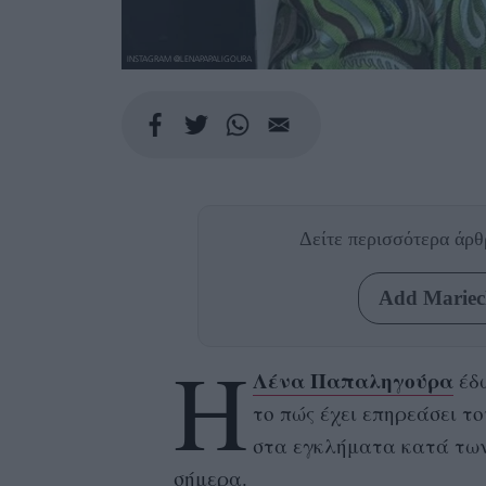
INSTAGRAM @LENAPAPALIGOURA
Δείτε περισσότερα άρ
Add Mariecl
Η
Λένα Παπαληγούρα
έδω
το πώς έχει επηρεάσει τ
στα εγκλήματα κατά των
σήμερα.