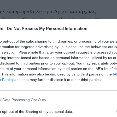
την εκπομπή «Καλύτερα Αργά» και αρχικά,
κάποιοι άνθρωποι που το είδαν να απέκτησαν
ίγουρα πιστεύω ότι σαν κοινωνία έχουμε πάρα
re -
Do Not Process My Personal Information
to opt-out of the sale, sharing to third parties, or processing of your per
ε μια πολύ βίαιη φάση, από την άλλη η
formation for targeted advertising by us, please use the below opt-out s
r selection. Please note that after your opt-out request is processed y
α μιλήσει για αυτά τα πράγματα».
eing interest-based ads based on personal information utilized by us or
disclosed to third parties prior to your opt-out. You may separately opt-
losure of your personal information by third parties on the IAB’s list of
. This information may also be disclosed by us to third parties on the
IA
Participants
that may further disclose it to other third parties.
l Data Processing Opt Outs
o opt-out of the Sharing of my personal data.