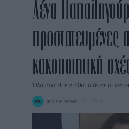
Λένα Παπαληγούρα
προστατευμένες α
κακοποιητική σχ
Όλα όσα είπε η ηθοποιός σε συνέντε
από την
Mcteam
07/12/2024