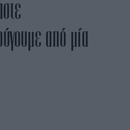
αστε
 φύγουμε από μία