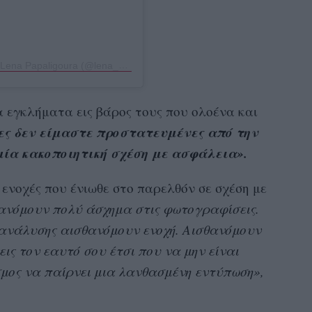
Η δημοσίευση κοινοποιήθηκε από το χρήστη Lena Papaligoura (@lena_papaligoura)
α εγκλήματα εις βάρος τους που ολοένα και
ες δεν είμαστε προστατευμένες από την
μία κακοποιητική σχέση με ασφάλεια».
ς ενοχές που ένιωθε στο παρελθόν σε σχέση με
ανόμουν πολύ άσχημα στις φωτογραφίσεις.
χανάλυσης αισθανόμουν ενοχή. Αισθανόμουν
εις τον εαυτό σου έτσι που να μην είναι
σμος να παίρνει μια λανθασμένη εντύπωση»,