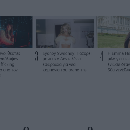
3
4
νοι θεατές
Sydney Sweeney: Ποζάρει
H Emma Hem
οκάλυψαν
με λευκά δαντελένια
μιλά για τις
fficking
εσώρουχα για νέα
ένιωσε όταν
ο από τον
καμπάνια του brand της
50α γενέθλι
e