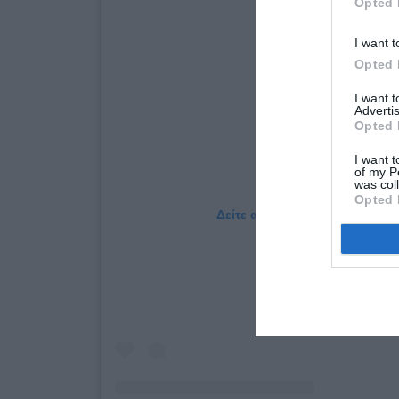
Opted 
I want t
Opted 
I want 
Advertis
Opted 
I want t
of my P
was col
Opted 
Δείτε αυτή τη δημοσίευση στο