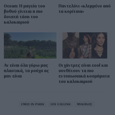
Οcean: Η μαγεία του
Παντελόνι «κλεμμένο από
βυθού γίνεται η πιο
τα κορίτσια»
δυνατή τάση του
καλοκαιριού
Αν είναι όλα γύρω μας
Οι χάντρες είναι cool και
πλαστικά, τα ρούχα ας
συνθέτουν τα πιο
μην είναι
εντυπωσιακά κοσμήματα
του καλοκαιριού
EMILY IN PARIS
LILY COLLINS
ΜΥΚΟΝΟΣ