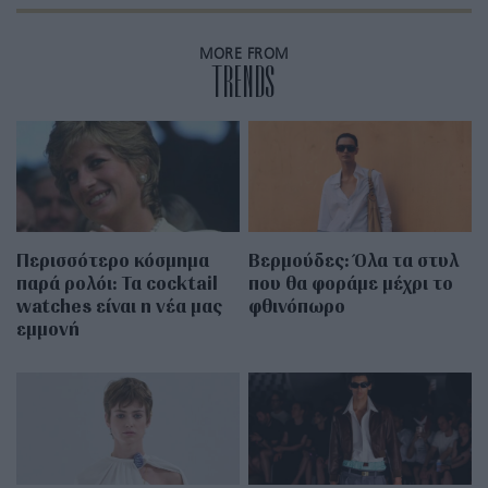
MORE FROM
TRENDS
Περισσότερο κόσμημα
Βερμούδες: Όλα τα στυλ
παρά ρολόι: Τα cocktail
που θα φοράμε μέχρι το
watches είναι η νέα μας
φθινόπωρο
εμμονή