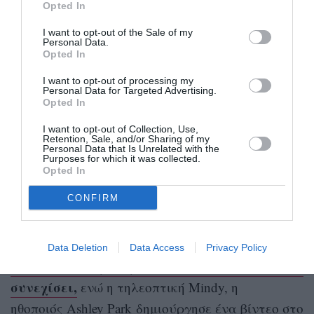
Opted In
I want to opt-out of the Sale of my
Personal Data.
Opted In
NDP
I want to opt-out of processing my
Personal Data for Targeted Advertising.
Πριν από λίγες ημέρες τόσο η ηθοποιός, που
Opted In
πρωταγωνιστεί στη σειρά, όσο και οι
I want to opt-out of Collection, Use,
Retention, Sale, and/or Sharing of my
συμπρωταγωνιστές της, είχαν κάνει γνωστό πως
Personal Data that Is Unrelated with the
Purposes for which it was collected.
αυτή θα είναι η τελευταία σεζόν της σειράς που
Opted In
αγαπήθηκε τόσο από το κοινό.
CONFIRM
Η Lily Collins, μέσω του Instagram και της
ανακοίνωσε ότι
επίσημης σελίδας της σειράς,
Data Deletion
Data Access
Privacy Policy
έπειτα από έξι σεζόν, το Emily In Paris, δεν θα
συνεχίσει,
ενώ η τηλεοπτική Mindy, η
ηθοποιός Ashley Park δημιούργησε ένα βίντεο στο