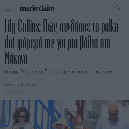
Lily Collins: Πώς συνδύασε το polka
dot φόρεμά της για μια βόλτα στη
Μύκονο
Το μοτίβο μπαίνει δυναμικά στις τάσεις της σεζόν.
από την
Mcteam
05/06/2026