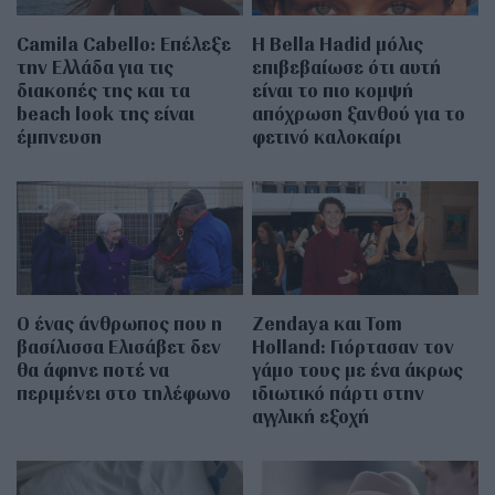
Camila Cabello: Επέλεξε
Η Bella Hadid μόλις
την Ελλάδα για τις
επιβεβαίωσε ότι αυτή
διακοπές της και τα
είναι το πιο κομψή
beach look της είναι
απόχρωση ξανθού για το
έμπνευση
φετινό καλοκαίρι
Ο ένας άνθρωπος που η
Zendaya και Tom
βασίλισσα Ελισάβετ δεν
Holland: Γιόρτασαν τον
θα άφηνε ποτέ να
γάμο τους με ένα άκρως
περιμένει στο τηλέφωνο
ιδιωτικό πάρτι στην
αγγλική εξοχή