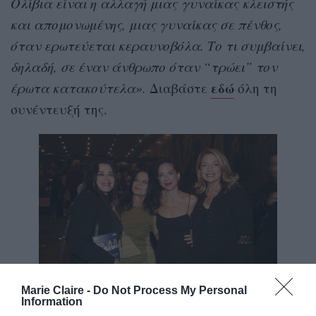
Ολίβια είναι η αλλαγή μιας γυναίκας κλειστής
και απομονωμένης, μιας γυναίκας σε πένθος,
όταν ερωτεύεται κεραυνοβόλα. Το τι συμβαίνει,
δηλαδή, σε έναν άνθρωπο όταν “τρώει” τον
εδώ
έρωτα κατακούτελα».
Διαβάστε
όλη τη
συνέντευξή της.
Marie Claire -
Do Not Process My Personal
Information
NDP