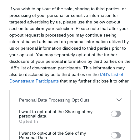
If you wish to opt-out of the sale, sharing to third parties, or
processing of your personal or sensitive information for
targeted advertising by us, please use the below opt-out
section to confirm your selection. Please note that after your
opt-out request is processed you may continue seeing
interest-based ads based on personal information utilized by
us or personal information disclosed to third parties prior to
your opt-out. You may separately opt-out of the further
disclosure of your personal information by third parties on the
IAB’s list of downstream participants. This information may
also be disclosed by us to third parties on the
IAB’s List of
NDP
Downstream Participants
that may further disclose it to other
third parties.
Στην πρεμιέρα της παράστασης βρέθηκε πλήθος
Personal Data Processing Opt Outs
κόσμου. Ανάμεσά τους και η Μαρία
Τζομπανάκη, η οποία φωτογραφήθηκε τόσο με
I want to opt-out of the Sharing of my
personal data.
την Ηλιάνα Μαυρομάτη και τη μητέρα της,
Opted In
Λίλα Καφαντάρη, όσο και με την Άντζελα
I want to opt-out of the Sale of my
Personal Data.
Γκερέκου, που βρέθηκε στο θέατρο με την κόρη