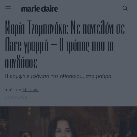
Μαρία Τζομπανάκη: Με παντελόνι σε
flare γραμμή – Ο τρόπος που το
συνδύασε
Η κομψή εμφάνιση της ηθοποιού, στα μαύρα.
από την
Mcteam
27/10/2023