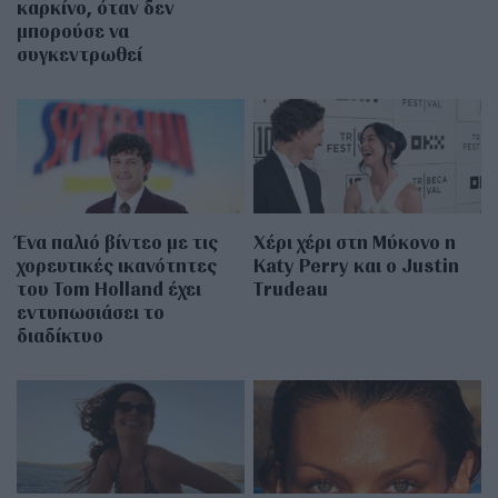
καρκίνο, όταν δεν
μπορούσε να
συγκεντρωθεί
Ένα παλιό βίντεο με τις
Χέρι χέρι στη Μύκονο η
χορευτικές ικανότητες
Katy Perry και ο Justin
του Tom Holland έχει
Trudeau
εντυπωσιάσει το
διαδίκτυο