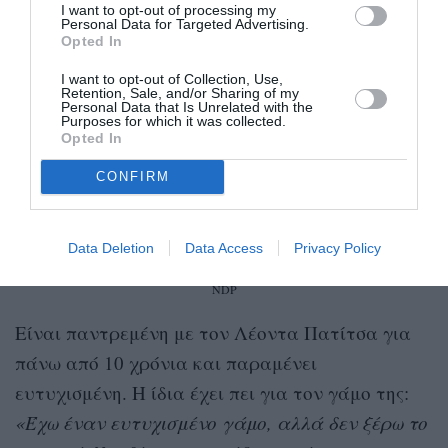
I want to opt-out of processing my
Personal Data for Targeted Advertising.
Opted In
I want to opt-out of Collection, Use,
Retention, Sale, and/or Sharing of my
Personal Data that Is Unrelated with the
Purposes for which it was collected.
Opted In
CONFIRM
Data Deletion
Data Access
Privacy Policy
NDP
Είναι παντρεμένη με τον Λέοντα Πατίτσα για
πάνω από 10 χρόνια και παραμένει
ευτυχισμένη. Η ίδια έχει πει για τον γάμο της:
«Έχω έναν ευτυχισμένο γάμο, αλλά δεν ξέρω το