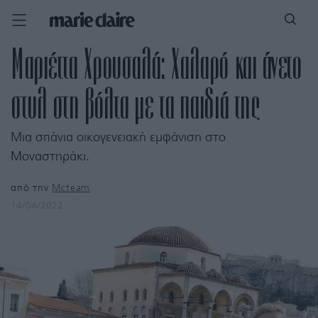
Μαριέττα Χρουσαλά: Χαλαρό και άνετο
στυλ στη βόλτα με τα παιδιά της
Μια σπάνια οικογενειακή εμφάνιση στο
Μοναστηράκι.
από την
Mcteam
14/04/2022