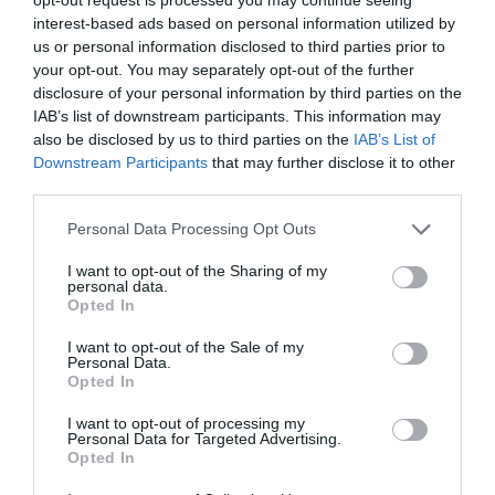
interest-based ads based on personal information utilized by
us or personal information disclosed to third parties prior to
your opt-out. You may separately opt-out of the further
disclosure of your personal information by third parties on the
IAB’s list of downstream participants. This information may
also be disclosed by us to third parties on the
IAB’s List of
Downstream Participants
that may further disclose it to other
third parties.
Η δημοσίευση κοινοποιήθηκε από το χρήστη People Magazine (@people)
Personal Data Processing Opt Outs
I want to opt-out of the Sharing of my
personal data.
Opted In
Σύμφωνα με τα έγγραφα που κατατέθηκαν για
I want to opt-out of the Sale of my
Personal Data.
τη συμφωνία ομολογίας, ο Dr. Plasencia έκανε
Opted In
ένεση κεταμίνης στον Perry στο σπίτι του και στο
I want to opt-out of processing my
πάρκινγκ του ενυδρείου του Long Beach.
Personal Data for Targeted Advertising.
Opted In
Ο Dr. Plasencia δίδασκε τον βοηθό του Perry – ο