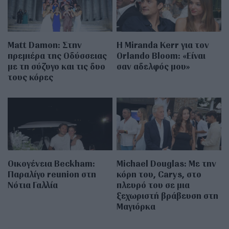
Matt Damon: Στην
Η Miranda Kerr για τον
πρεμιέρα της Οδύσσειας
Orlando Bloom: «Είναι
με τη σύζυγο και τις δυο
σαν αδελφός μου»
τους κόρες
Οικογένεια Beckham:
Michael Douglas: Με την
Παραλίγο reunion στη
κόρη του, Carys, στο
Νότια Γαλλία
πλευρό του σε μια
ξεχωριστή βράβευση στη
Μαγιόρκα