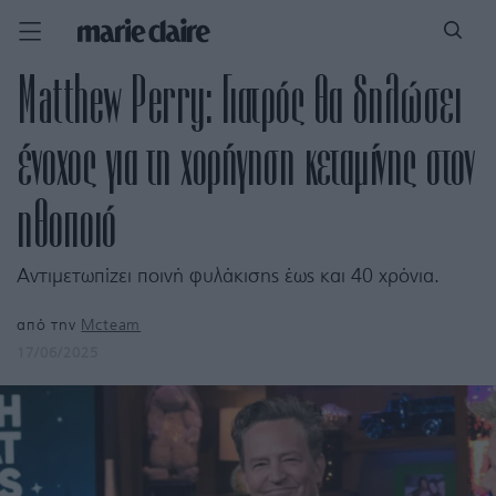
Matthew Perry: Γιατρός θα δηλώσει
ένοχος για τη χορήγηση κεταμίνης στον
ηθοποιό
Αντιμετωπίζει ποινή φυλάκισης έως και 40 χρόνια.
από την
Mcteam
17/06/2025