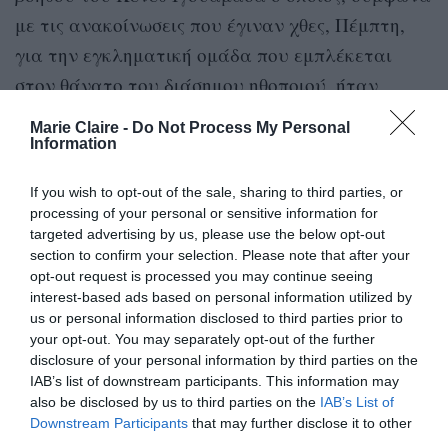
με τις ανακοίνωσεις που έγιναν χθες, Πέμπτη,
για την εγκληματική ομάδα που εμπλέκεται
στον θάνατο του διάσημου ηθοποιού, ήταν
αυτός που του χορήγησε τις μοιραίες δόσεις
Marie Claire -
Do Not Process My Personal
κεταμίνης.
Information
If you wish to opt-out of the sale, sharing to third parties, or
processing of your personal or sensitive information for
targeted advertising by us, please use the below opt-out
section to confirm your selection. Please note that after your
@accesshollywood
U.S. Attorney Martin
opt-out request is processed you may continue seeing
Estrada reveals how the defendants charged
interest-based ads based on personal information utilized by
in
#MatthewPerry
♬ original sound –
Access Hollywood
us or personal information disclosed to third parties prior to
your opt-out. You may separately opt-out of the further
disclosure of your personal information by third parties on the
IAB’s list of downstream participants. This information may
also be disclosed by us to third parties on the
IAB’s List of
Σύμφωνα με τη δικογραφία που έχει
Downstream Participants
that may further disclose it to other
σχηματιστεί, ο Ιγουαμάσα χορήγησε
third parties.