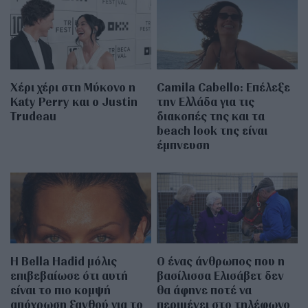
Χέρι χέρι στη Μύκονο η
Camila Cabello: Επέλεξε
Katy Perry και ο Justin
την Ελλάδα για τις
Trudeau
διακοπές της και τα
beach look της είναι
έμπνευση
Η Bella Hadid μόλις
Ο ένας άνθρωπος που η
επιβεβαίωσε ότι αυτή
βασίλισσα Ελισάβετ δεν
είναι το πιο κομψή
θα άφηνε ποτέ να
απόχρωση ξανθού για το
περιμένει στο τηλέφωνο