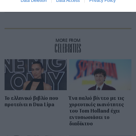
Data Deletion
Data Access
Privacy Policy
χαλαρώνει σε ένα τζακούζι
MORE FROM
CELEBRITIES
Το ελληνικό βιβλίο που
Ένα παλιό βίντεο με τις
προτείνει η Dua Lipa
χορευτικές ικανότητες
του Tom Holland έχει
εντυπωσιάσει το
διαδίκτυο