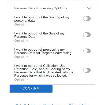
τουλάχιστον 27 δόσεις κεταμίνης στον Μάθιου
Personal Data Processing Opt Outs
Πέρι τις τελευταίες πέντε ημέρες πριν τον
I want to opt-out of the Sharing of my
θάνατό του στις 28 Οκτωβρίου 2023. Ανάμεσα
personal data.
Opted In
σε αυτές και οι τρεις τελευταίες που σύμφωνα
με τους εισαγγελείς
«οδήγησαν στον θάνατo
I want to opt-out of the Sale of my
Personal Data.
του ηθοποιού».
Opted In
I want to opt-out of processing my
πηγή: protothema.gr
Personal Data for Targeted Advertising.
Opted In
ADVERTISEMENT - CONTINUE READING BELOW
I want to opt-out of Collection, Use,
Retention, Sale, and/or Sharing of my
Personal Data that Is Unrelated with the
Purposes for which it was collected.
Opted In
RELATED STORY
CONFIRM
Matthew Perry: Στην τελευταία
φωτογραφία του στο Instagram