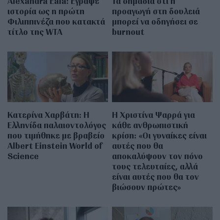
Alexandra Eala: Έγραψε
Τα σημάδια ότι η
ιστορία ως η πρώτη
προαγωγή στη δουλειά
Φιλιππινέζα που κατακτά
μπορεί να οδηγήσει σε
τίτλο της WTA
burnout
Κατερίνα Χαρβάτη: H
H Χριστίνα Ψαρρά για
Ελληνίδα παλαιοντολόγος
κάθε ανθρωπιστική
που τιμήθηκε με βραβείο
κρίση: «Οι γυναίκες είναι
Albert Einstein World of
αυτές που θα
Science
αποκαλύψουν τον πόνο
τους τελευταίες, αλλά
είναι αυτές που θα τον
βιώσουν πρώτες»