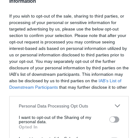
Information
If you wish to opt-out of the sale, sharing to third parties, or
processing of your personal or sensitive information for
targeted advertising by us, please use the below opt-out
section to confirm your selection. Please note that after your
opt-out request is processed you may continue seeing
interest-based ads based on personal information utilized by
us or personal information disclosed to third parties prior to
your opt-out. You may separately opt-out of the further
disclosure of your personal information by third parties on the
IAB’s list of downstream participants. This information may
Η δημοσίευση κοινοποιήθηκε από το χρήστη Ms Ross ✨ (@dianaross)
also be disclosed by us to third parties on the
IAB’s List of
Downstream Participants
that may further disclose it to other
third parties.
«Σοκαρισμένη. Θλιμμένη. Συλλυπητήρια στην
Personal Data Processing Opt Outs
οικογένεια και τους οικείους της Tina Turner»
,
I want to opt-out of the Sharing of my
Diana Ross
ανέφερε στο Twitter η
δίπλα από μία
personal data.
Opted In
φωτογραφία με την τραγουδίστρια που «έφυγε»
από τη ζωή.