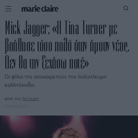
Mick Jagger: «Η Tina Turner με
βοήθησε τόσο πολύ όταν ήμουν νέος.
Δεν θα την ξεχάσω ποτέ»
Οι φίλοι της αποχαιρετούν την πολύπλευρη
καλλιτέχνιδα.
από την
Mcteam
25/05/2023