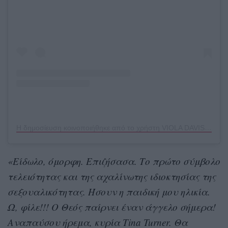
Η δημοσίευση κοινοποιήθηκε από το χρήστη VIOLA DAVIS (@violadavis)
«Είδωλο, όμορφη. Επιζήσασα. Το πρώτο σύμβολο
τελειότητας και της αχαλίνωτης ιδιοκτησίας της
σεξουαλικότητας. Ήσουν η παιδική μου ηλικία.
Ω, φίλε!!! Ο Θεός παίρνει έναν άγγελο σήμερα!
Αναπαύσου ήρεμα, κυρία Tina Turner. Θα