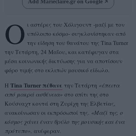
Add Marieclaire.gr on Google
Ο
ι αστέρες του Χόλιγουντ -μαζί με τον
υπόλοιπο κόσμο- συγκλονίστηκαν από
την είδηση του θανάτου της Tina Turner
την Τετάρτη, 24 Μαΐου, και κατέφυγαν στα
μέσα κοινωνικής δικτύωσης για να αποτίσουν
φόρο τιμής στο εκλιπών μουσικό είδωλο.
Tina Turner πέθανε
Η
την Τετάρτη
«έπειτα
από μακρά ασθένεια»
στο σπίτι της στο
Κούσναχτ κοντά στη Ζυρίχη της Ελβετίας,
ανακοίνωσαν οι εκπρόσωποί της.
«Μαζί της, ο
κόσμος χάνει έναν θρύλο της μουσικής και ένα
πρότυπο»,
ανέφεραν.