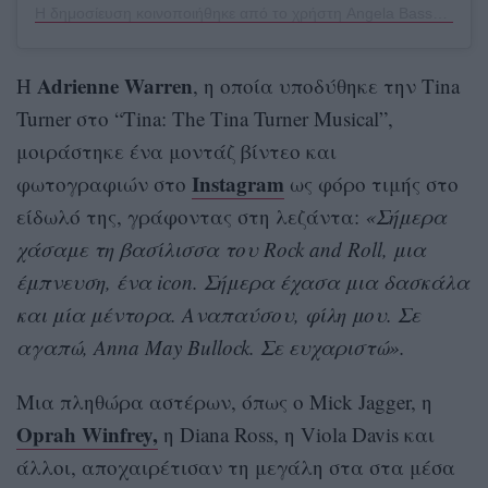
Η δημοσίευση κοινοποιήθηκε από το χρήστη Angela Bassett (@im.angelabassett)
Adrienne Warren
Η
, η οποία υποδύθηκε την Tina
Turner στο “Tina: The Tina Turner Musical”,
μοιράστηκε ένα μοντάζ βίντεο και
Instagram
φωτογραφιών στο
ως φόρο τιμής στο
είδωλό της, γράφοντας στη λεζάντα:
«Σήμερα
χάσαμε τη βασίλισσα του Rock and Roll, μια
έμπνευση, ένα icon. Σήμερα έχασα μια δασκάλα
και μία μέντορα. Αναπαύσου, φίλη μου. Σε
αγαπώ, Anna May Bullock. Σε ευχαριστώ».
Μια πληθώρα αστέρων, όπως ο Mick Jagger, η
Oprah Winfrey,
η Diana Ross, η Viola Davis και
άλλοι, αποχαιρέτισαν τη μεγάλη στα στα μέσα