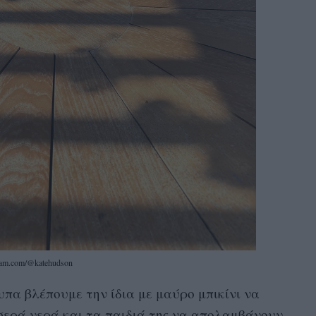
ram.com/@katehudson
υπα βλέπουμε την ίδια με μαύρο μπικίνι να
οσερά νερά και τα παιδιά της να απολαμβάνουν