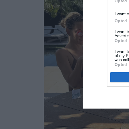
Opted 
I want t
Opted 
I want 
Advertis
Opted 
I want t
of my P
was col
Opted 