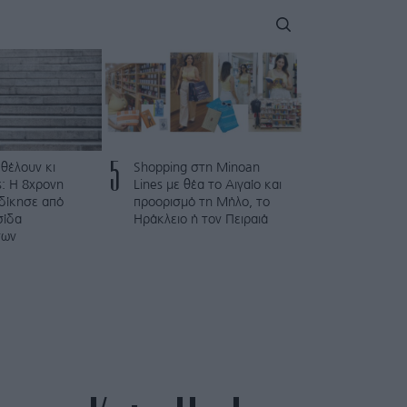
5
 θέλουν κι
Shopping στη Minoan
: Η 8χρονη
Lines με θέα το Αιγαίο και
κδίκησε από
προορισμό τη Μήλο, το
σίδα
Ηράκλειο ή τον Πειραιά
των