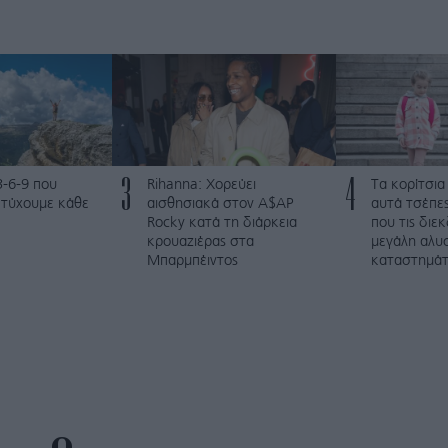
3
4
3-6-9 που
Rihanna: Χορεύει
Τα κορίτσια
ετύχουμε κάθε
αισθησιακά στον A$AP
αυτά τσέπες
Rocky κατά τη διάρκεια
που τις διε
κρουαζιέρας στα
μεγάλη αλυ
Μπαρμπέιντος
καταστημά