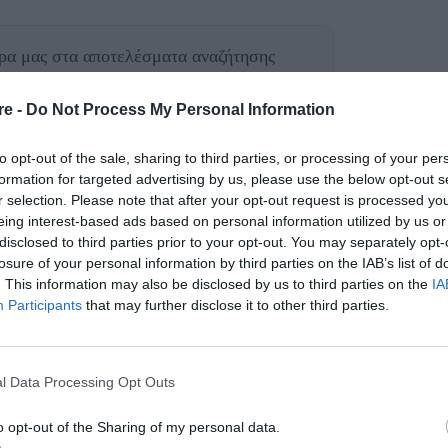
θρα μας
στα αποτελέσματα αναζήτησης
aire.gr on Google
re -
Do Not Process My Personal Information
to opt-out of the sale, sharing to third parties, or processing of your per
formation for targeted advertising by us, please use the below opt-out s
η Kate Hudson
 και λίγες ημέρες
, η οποία
r selection. Please note that after your opt-out request is processed y
να, συνεχίζει τις διακοπές της στη Σκιάθο.
eing interest-based ads based on personal information utilized by us or
disclosed to third parties prior to your opt-out. You may separately opt-
 μοιράστηκε στις οποίες την είδαμε με τα
losure of your personal information by third parties on the IAB’s list of
απολαμβάνει τον ήλιο και τη θάλασσα στην
. This information may also be disclosed by us to third parties on the
IA
 δείχνει μέσα από το Instagram της πώς περνά
Participants
that may further disclose it to other third parties.
l Data Processing Opt Outs
o opt-out of the Sharing of my personal data.