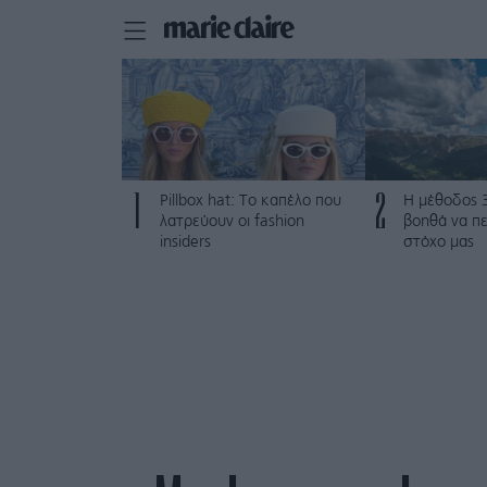
1
2
Pillbox hat: Το καπέλο που
Η μέθοδος 
λατρεύουν οι fashion
βοηθά να π
insiders
στόχο μας