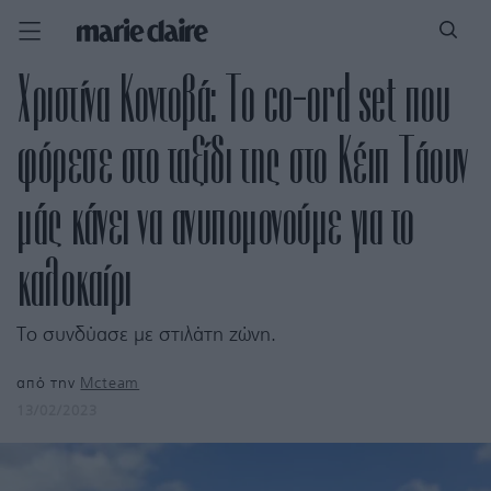
Χριστίνα Κοντοβά: Το co-ord set που
φόρεσε στο ταξίδι της στο Κέιπ Τάουν
μάς κάνει να ανυπομονούμε για το
καλοκαίρι
Το συνδύασε με στιλάτη ζώνη.
από την
Mcteam
13/02/2023