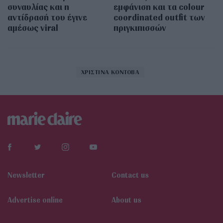
συναυλίας και η
εμφάνιση και τα colour
αντίδρασή του έγινε
coordinated outfit των
αμέσως viral
πριγκιπισσών
ΧΡΙΣΤΙΝΑ ΚΟΝΤΟΒΑ
Newsletter
Contact us
Αdvertise online
About us