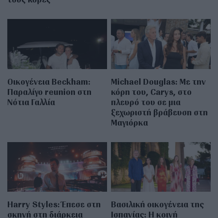
Οικογένεια Beckham:
Michael Douglas: Με την
Παραλίγο reunion στη
κόρη του, Carys, στο
Νότια Γαλλία
πλευρό του σε μια
ξεχωριστή βράβευση στη
Μαγιόρκα
Harry Styles: Έπεσε στη
Βασιλική οικογένεια της
σκηνή στη διάρκεια
Ισπανίας: Η κοινή