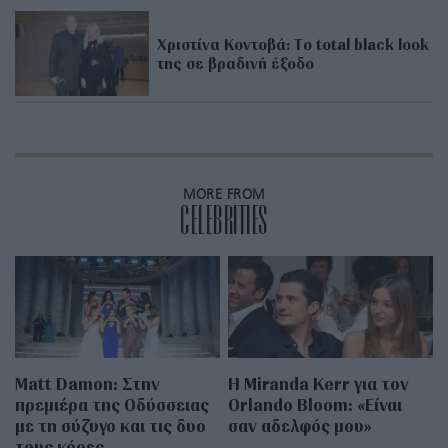
Χριστίνα Κοντοβά: Τo total black look
της σε βραδινή έξοδο
MORE FROM
CELEBRITIES
Matt Damon: Στην
Η Miranda Kerr για τον
πρεμιέρα της Οδύσσειας
Orlando Bloom: «Είναι
με τη σύζυγο και τις δυο
σαν αδελφός μου»
τους κόρες