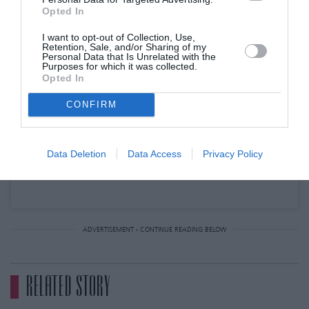
Opted In
I want to opt-out of Collection, Use,
Retention, Sale, and/or Sharing of my
Personal Data that Is Unrelated with the
Purposes for which it was collected.
Opted In
CONFIRM
Data Deletion
Data Access
Privacy Policy
Η δημοσίευση κοινοποιήθηκε από το χρήστη Christina Kontova (@ckontova)
ADVERTISEMENT - CONTINUE READING BELOW
RELATED STORY