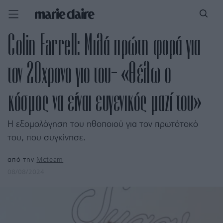
Colin Farrell: Μιλά πρώτη φορά για
τον 20χρονο γιο του- «Θέλω ο
κόσμος να είναι ευγενικός μαζί του»
Η εξομολόγηση του ηθοποιού για τον πρωτότοκό
του, που συγκίνησε.
από την
Mcteam
08/08/2024