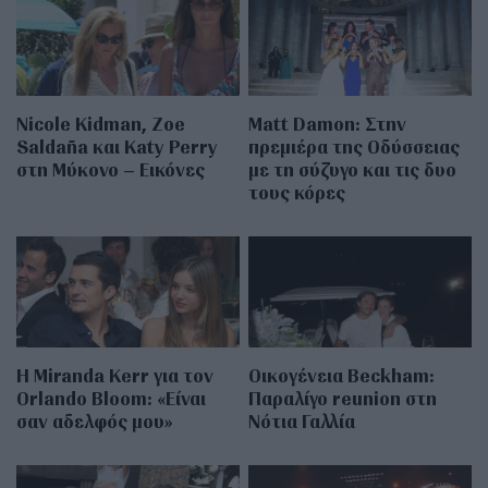
Nicole Kidman, Zoe
Matt Damon: Στην
Saldaña και Katy Perry
πρεμιέρα της Οδύσσειας
στη Μύκονο – Εικόνες
με τη σύζυγο και τις δυο
τους κόρες
Η Miranda Kerr για τον
Οικογένεια Beckham:
Orlando Bloom: «Είναι
Παραλίγο reunion στη
σαν αδελφός μου»
Νότια Γαλλία