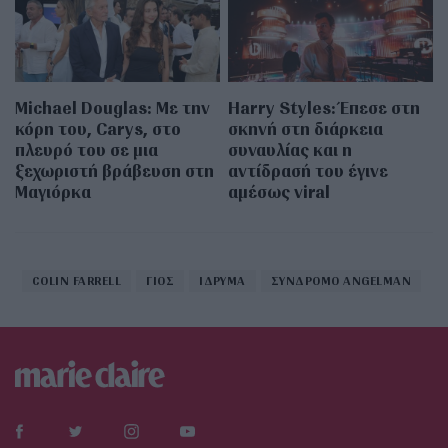
Michael Douglas: Με την
Harry Styles: Έπεσε στη
κόρη του, Carys, στο
σκηνή στη διάρκεια
πλευρό του σε μια
συναυλίας και η
ξεχωριστή βράβευση στη
αντίδρασή του έγινε
Μαγιόρκα
αμέσως viral
COLIN FARRELL
ΓΙΟΣ
ΙΔΡΥΜΑ
ΣΥΝΔΡΟΜΟ ANGELMAN