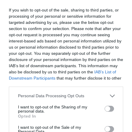
If you wish to opt-out of the sale, sharing to third parties, or
Δείτε αυτή τη δημοσίευση στο Instagram.
processing of your personal or sensitive information for
targeted advertising by us, please use the below opt-out
section to confirm your selection. Please note that after your
opt-out request is processed you may continue seeing
interest-based ads based on personal information utilized by
us or personal information disclosed to third parties prior to
your opt-out. You may separately opt-out of the further
disclosure of your personal information by third parties on the
IAB’s list of downstream participants. This information may
also be disclosed by us to third parties on the
IAB’s List of
Downstream Participants
that may further disclose it to other
third parties.
Η δημοσίευση κοινοποιήθηκε από το χρήστη Colin Farrell Updates (@colinfarrellupdates)
Personal Data Processing Opt Outs
I want to opt-out of the Sharing of my
Ο Farrell έχει κάνει αποστολή του να βοηθήσει
personal data.
Opted In
οικογένειες, όπως η δική του. Μάλιστα, ίδρυσε
I want to opt-out of the Sale of my
το «Ίδρυμα Colin Farrell», το οποίο θα παρέχει
Personal Data.