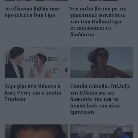
Το ελληνικό βιβλίο που
Ένα παλιό βίντεο με τις
προτείνει η Dua Lipa
χορευτικές ικανότητες
του Tom Holland έχει
εντυπωσιάσει το
διαδίκτυο
Χέρι χέρι στη Μύκονο η
Camila Cabello: Επέλεξε
Katy Perry και ο Justin
την Ελλάδα για τις
Trudeau
διακοπές της και τα
beach look της είναι
έμπνευση