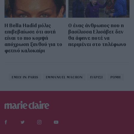
Η Bella Hadid μόλις
Ο ένας άνθρωπος που η
επιβεβαίωσε ότι αυτή
βασίλισσα Ελισάβετ δεν
είναι το πιο κομψή
θα άφηνε ποτέ να
απόχρωση ξανθού για το
περιμένει στο τηλέφωνο
φετινό καλοκαίρι
EMILY IN PARIS
EMMANUEL MACRON
ΠΑΡΙΣΙ
ΡΩΜΗ