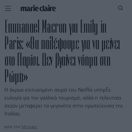
Emmanuel Macron για Emily in
Paris: «Θα παλέψουμε για να μείνει
στο Παρίσι. Δεν βγαίνει νόημα στη
Ρώμη»
Η άκρως επιτυχημένη σειρά του Netflix υπήρξε
ευλογία για τον γαλλικό τουρισμό, αλλά η τελευταία
σεζόν μεταφέρει τα γεγονότα στην πρωτεύουσα της
Ιταλίας.
από την
Mcteam