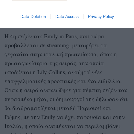
Η Emily στη Ρώμη και οι αντιδράσεις των
Data Deletion
Data Access
Privacy Policy
κριτικών
Η 4η σεζόν του Emily in Paris, που τώρα
προβάλλεται σε streaming, μεταφέρει τα
γεγονότα στην ιταλική πρωτεύουσα, όπου η
πρωταγωνίστρια της σειράς, την οποία
υποδύεται η Lily Collins, αναζητά νέες
επαγγελματικές προοπτικές και ένα ειδύλλιο.
Όταν η σειρά ανανεώθηκε για πέμπτη σεζόν τον
περασμένο μήνα, οι δημιουργοί της δήλωσαν ότι
θα διαδραματίζεται μεταξύ Παρισιού και
Ρώμης, με την Emily να έχει παρουσία και στην
Ιταλία, η οποία αναμένεται να περιλαμβάνει