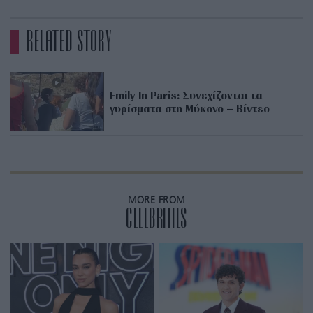
RELATED STORY
Emily In Paris: Συνεχίζονται τα
γυρίσματα στη Μύκονο – Βίντεο
MORE FROM
CELEBRITIES