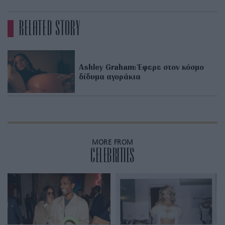
RELATED STORY
Ashley Graham: Έφερε στον κόσμο
δίδυμα αγοράκια
MORE FROM
CELEBRITIES