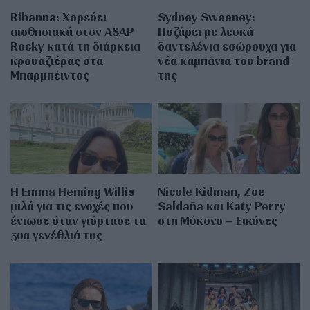
Rihanna: Χορεύει
Sydney Sweeney:
αισθησιακά στον A$AP
Ποζάρει με λευκά
Rocky κατά τη διάρκεια
δαντελένια εσώρουχα για
κρουαζιέρας στα
νέα καμπάνια του brand
Μπαρμπέιντος
της
H Emma Heming Willis
Nicole Kidman, Zoe
μιλά για τις ενοχές που
Saldaña και Katy Perry
ένιωσε όταν γιόρτασε τα
στη Μύκονο – Εικόνες
50α γενέθλιά της