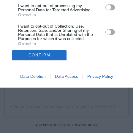
I want to opt-out of processing my
Personal Data for Targeted Advertising.
Opted In
I want to opt-out of Collection, Use,
Δείτε αυτή τη δημοσίευση στο Instagram.
Retention, Sale, and/or Sharing of my
Personal Data that Is Unrelated with the
Purposes for which it was collected.
Opted In
CONFIRM
Data Deletion
Data Access
Privacy Policy
Η δημοσίευση κοινοποιήθηκε από το χρήστη A S H L E Y G R A H A M (@ashleygraham)
ADVERTISEMENT - CONTINUE READING BELOW