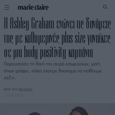
H Ashley Graham ενώνει τις δυνάμεις
της με καθημερινές plus size γυναίκες
σε μια body positivity καμπάνια
Παρουσιάζει τη δική της σειρά εσωρούχων, γιατί,
όπως γράφει, «όλες έχουμε δικαίωμα να νιώθουμε
σέξι».
από την
Mcteam
17/05/2022