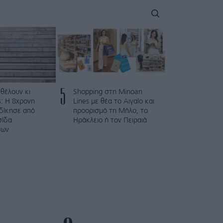
5
 θέλουν κι
Shopping στη Minoan
: Η 8χρονη
Lines με θέα το Αιγαίο και
κδίκησε από
προορισμό τη Μήλο, το
σίδα
Ηράκλειο ή τον Πειραιά
των