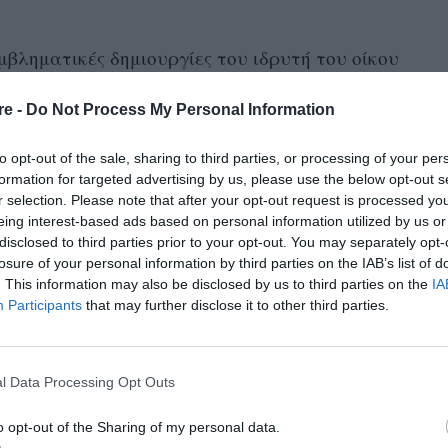
μβληματικές δημιουργίες του ιδρυτή του οίκου
1960
ου
. Το 2013 ο οίκος επαναπροσδιορίστηκε
re -
Do Not Process My Personal Information
lien Dossena
φέρνοντας μια μοντέρνα πνοή. Η
ι το πάρτι στυλ, αναμειγνύοντας τα
to opt-out of the sale, sharing to third parties, or processing of your per
λικό πλέγμα και λαμπερές παγιέτες με άνετα
formation for targeted advertising by us, please use the below opt-out s
r selection. Please note that after your opt-out request is processed y
αίσθηση.
eing interest-based ads based on personal information utilized by us or
disclosed to third parties prior to your opt-out. You may separately opt-
losure of your personal information by third parties on the IAB’s list of
. This information may also be disclosed by us to third parties on the
IA
Participants
that may further disclose it to other third parties.
l Data Processing Opt Outs
o opt-out of the Sharing of my personal data.