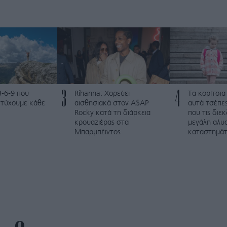
3
4
3-6-9 που
Rihanna: Χορεύει
Τα κορίτσια
ετύχουμε κάθε
αισθησιακά στον A$AP
αυτά τσέπες
Rocky κατά τη διάρκεια
που τις διε
κρουαζιέρας στα
μεγάλη αλυ
Μπαρμπέιντος
καταστημά