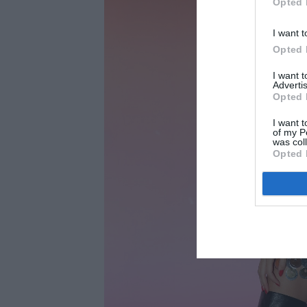
Opted 
I want t
Opted 
I want 
Advertis
Opted 
I want t
of my P
was col
Opted 