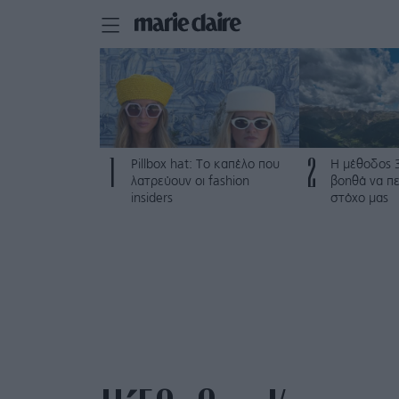
1
2
Pillbox hat: Το καπέλο που
Η μέθοδος 
λατρεύουν οι fashion
βοηθά να π
insiders
στόχο μας