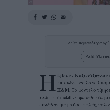
NDP
Δείτε περισσότερα άρ
Add Mariecl
H
Έβελυν Καζαντζόγλου
«παρών» στο λανσάρισμ
H&M
. Το μοντέλο τίμησε
τάση των metallics: φόρεσε ένα μί
συνδύασε με μαύρες ψηλές, ψηλο