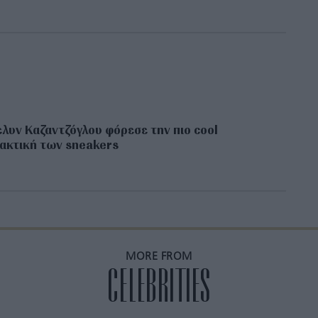
ελυν Καζαντζόγλου φόρεσε την πιο cool
ακτική των sneakers
MORE FROM
CELEBRITIES