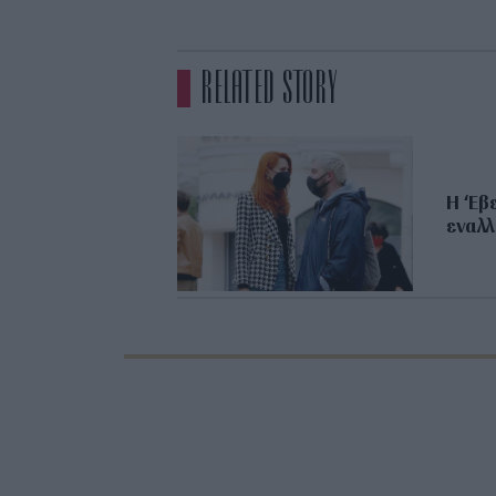
RELATED STORY
H ‘Eβ
εναλλ