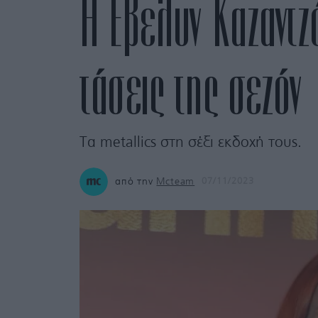
H Έβελυν Καζαντζ
τάσεις της σεζόν
Τα metallics στη σέξι εκδοχή τους.
από την
Mcteam
07/11/2023