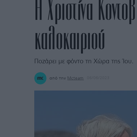
Η Χριστίνα Κοντο
καλοκαιριού
Ποζάρει με φόντο τη Χώρα της Ίου.
από την
Mcteam
06/06/2023