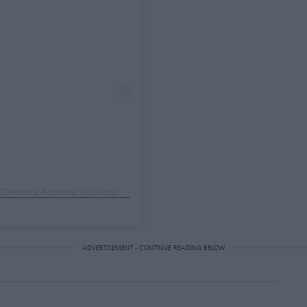
Η δημοσίευση κοινοποιήθηκε από το χρήστη Christina Kontova (@ckontova)
ADVERTISEMENT - CONTINUE READING BELOW