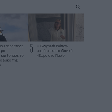
5
που περπάτησε
Η Gwyneth Paltrow
ερό
μοιράστηκε το ιδανικό
 και έσπασε το
48ωρο στο Παρίσι
 (δικό της)
ς