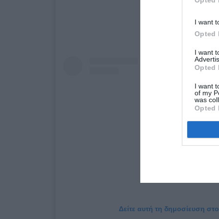
Opted 
I want t
Opted 
I want 
Advertis
Opted 
I want t
of my P
was col
Opted 
Δείτε αυτή τη δημοσίευση στο