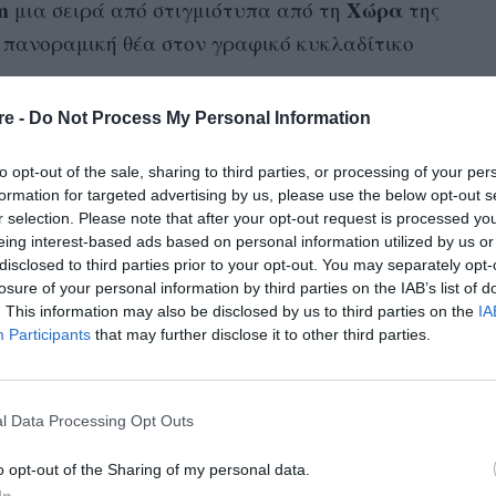
m
Χώρα
μια σειρά από στιγμιότυπα από τη
της
ε πανοραμική θέα στον γραφικό κυκλαδίτικο
re -
Do Not Process My Personal Information
κόκκινο
μαγιό
ας φόρεσε
σε συνδυασμό με το
καίρι μεταμορφώνεται ευχαρίστως σε
to opt-out of the sale, sharing to third parties, or processing of your per
άμισο, επίσης σε κόκκινο και λευκό. Η
formation for targeted advertising by us, please use the below opt-out s
r selection. Please note that after your opt-out request is processed y
ά είναι η μεγάλη τσέπη, που λειτουργεί
eing interest-based ads based on personal information utilized by us or
 λειτουργικό στοιχείο στο item.
disclosed to third parties prior to your opt-out. You may separately opt-
losure of your personal information by third parties on the IAB’s list of
. This information may also be disclosed by us to third parties on the
IA
ρεί να φορεθεί πάνω από το μαγιό, αντί για
Participants
that may further disclose it to other third parties.
ατινές βόλτες στο νησί, όταν η θερμοκρασία
 αλλά και μίνι καλοκαιρινό φόρεμα.
l Data Processing Opt Outs
ας Κοντοβά:
o opt-out of the Sharing of my personal data.