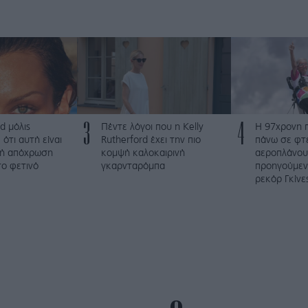
3
4
d μόλις
Πέντε λόγοι που η Kelly
Η 97χρονη 
 ότι αυτή είναι
Rutherford έχει την πιο
πάνω σε φτ
ψή απόχρωση
κομψή καλοκαιρινή
αεροπλάνου
το φετινό
γκαρνταρόμπα
προηγούμενο
ρεκόρ Γκίνε