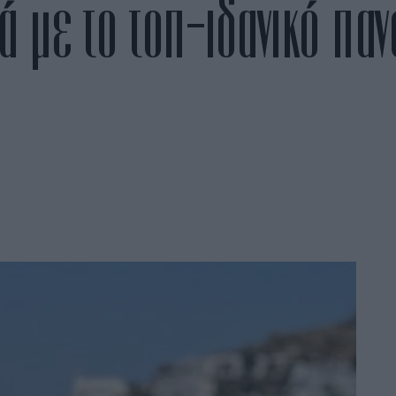
βά με το τοπ-ιδανικό πα