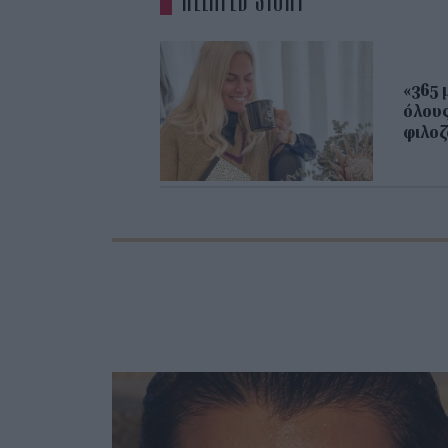
«365 
όλους
φιλοζ