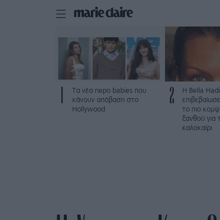
1
2
Τα νέα nepo babies που
Η Bella Hadi
κάνουν απόβαση στο
επιβεβαίωσε
Hollywood
το πιο κομ
ξανθού για 
καλοκαίρι