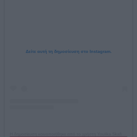
Δείτε αυτή τη δημοσίευση στο Instagram.
Η δημοσίευση κοινοποιήθηκε από το χρήστη Youlika Skafida (@youlika.skafida)