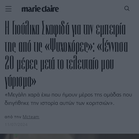
Η Γιούλικα Σκαφιδά για την εμπειρία
της από τις «Ψυχοκόρες»: «Γέννησα
20 μέρες μετά το τελευταίο μου
γύρισμα»
«Μεγάλη χαρά έχω που ήμουν μέρος της ομάδας που
διηγήθηκε την ιστορία αυτών των κοριτσιών».
από την
Mcteam
11/07/2024