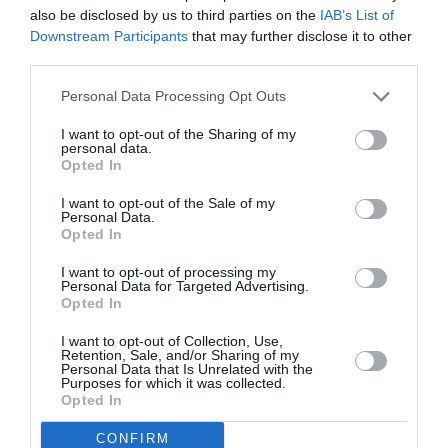
Μελίνας Μερκούρη
φιγούρα της
, που ήταν
also be disclosed by us to third parties on the
IAB’s List of
γόνος πολιτικής οικογένειας, πολιτεύτηκε και
Downstream Participants
that may further disclose it to other
third parties.
ήταν δυναμική στην υπεράσπιση των
δικαιωμάτων των γυναικών, των καλλιτεχνών –
Personal Data Processing Opt Outs
διαφόρων ομάδων που ήταν υποτιμημένες στην
I want to opt-out of the Sharing of my
personal data.
εποχή τους – ενώ κρατούσε τις ευαισθησίες της.
Opted In
Θυμάμαι μια πολύ ωραία συνέντευξή της όπου
I want to opt-out of the Sale of my
Βουλή
έλεγε ότι μπήκε στη
φορώντας
Personal Data.
Opted In
παντελόνι
και άκουσε αποδοκιμασίες αλλά
προχώρησε με το κεφάλι ψηλά και ανέβηκε στο
I want to opt-out of processing my
Personal Data for Targeted Advertising.
βήμα, γιατί έπρεπε να μιλήσει εκείνη την ώρα.
Opted In
Και μετά γύρισε σπίτι και έβαλε τα κλάματα.
I want to opt-out of Collection, Use,
Retention, Sale, and/or Sharing of my
Personal Data that Is Unrelated with the
«Επηρεάστηκα και από τη φιγούρα της Μελίνας
Purposes for which it was collected.
Opted In
Μερκούρη, που ήταν γόνος πολιτικής
οικογένειας, πολιτεύτηκε και ήταν δυναμική
CONFIRM