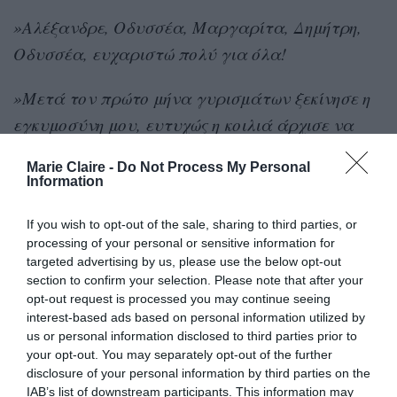
»Αλέξανδρε, Οδυσσέα, Μαργαρίτα, Δημήτρη,
Οδυσσέα, ευχαριστώ πολύ για όλα!
»Μετά τον πρώτο μήνα γυρισμάτων ξεκίνησε η
εγκυμοσύνη μου, ευτυχώς η κοιλιά άρχισε να
φαίνεται προς τον 7ο μήνα!
Marie Claire -
Do Not Process My Personal
Information
»Γέννησα 20 μέρες μετά το τελευταίο μου
γύρισμα! Αυτή η δουλειά έχει ξεχωριστή θέση
If you wish to opt-out of the sale, sharing to third parties, or
processing of your personal or sensitive information for
στην καρδιά μου
».
targeted advertising by us, please use the below opt-out
section to confirm your selection. Please note that after your
Σε
συνέντευξή της στο Marie Claire
είχε πει για
opt-out request is processed you may continue seeing
Μάγιας
τον ρόλο της στη σειρά, της «
»: «
Έχει ως
interest-based ads based on personal information utilized by
us or personal information disclosed to third parties prior to
βάση εμένα, αυτός είναι ο τρόπος με τον οποίο
your opt-out. You may separately opt-out of the further
δουλεύω, αλλά επηρεάστηκα και από τη
disclosure of your personal information by third parties on the
IAB’s list of downstream participants. This information may