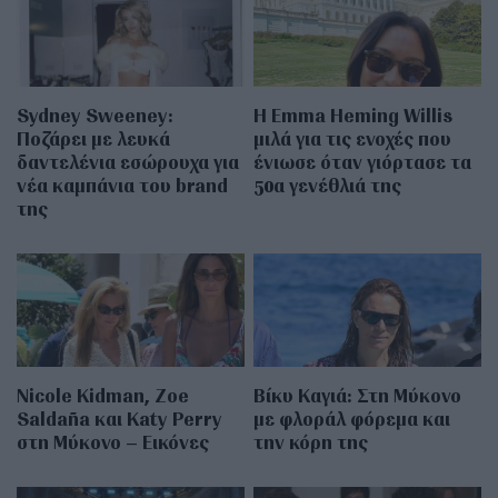
Sydney Sweeney:
H Emma Heming Willis
Ποζάρει με λευκά
μιλά για τις ενοχές που
δαντελένια εσώρουχα για
ένιωσε όταν γιόρτασε τα
νέα καμπάνια του brand
50α γενέθλιά της
της
Nicole Kidman, Zoe
Βίκυ Καγιά: Στη Μύκονο
Saldaña και Katy Perry
με φλοράλ φόρεμα και
στη Μύκονο – Εικόνες
την κόρη της