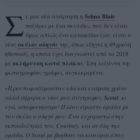
Σ
Selma Blair
ε μια νέα ανάρτηση η
ποζάρει με ένα σκυλάκι, που δεν είναι
όμως απλώς ένα κατοικίδιο ζώο: είναι ο
σκύλος οδηγός
νέος
της, όπως εξηγεί η 49χρονη
ηθοποιός, η οποία έχει διαγνωστεί από το 2018
σκλήρυνση κατά πλάκας
με
. Στη λεζάντα της
φωτογραφίας γράφει, συγκεκριμένα:
«
Προετοιμαζόμασταν εδώ και ενάμιση χρόνο
Scout
αλλά σήμερα ο νέος μου σύντροφος,
, κι
εγώ, αποφοιτήσαμε! Πλέον είμαστε ομάδα με
τον σκύλο ο οδηγό μου. Ένα ευχαριστώ στην
εκπαιδεύτριά του, Courtney, και σε όλη την
ομάδα. Ο Scout με βοηθάει να κινούμαι όπου