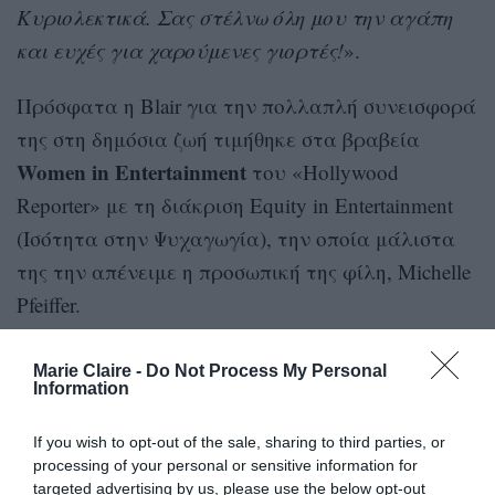
Κυριολεκτικά. Σας στέλνω όλη μου την αγάπη
και ευχές για χαρούμενες γιορτές!
».
Πρόσφατα η Blair για την πολλαπλή συνεισφορά
της στη δημόσια ζωή τιμήθηκε στα βραβεία
Women in Entertainment
του «Hollywood
Reporter» με τη διάκριση Equity in Entertainment
(Ισότητα στην Ψυχαγωγία), την οποία μάλιστα
της την απένειμε η προσωπική της φίλη, Michelle
Pfeiffer.
Η Blair εμφανίστηκε με ανδρόγυνο λουκ, με ριγέ
Marie Claire -
Do Not Process My Personal
κοστούμι, λευκό πουκάμισο και το μπαστούνι
Information
της, που έχει μετατρέψει σε fashionable
If you wish to opt-out of the sale, sharing to third parties, or
αξεσουάρ, και δήλωσε: «
Δημιουργώντας πιο
processing of your personal or sensitive information for
συμπεριληπτικό περιεχόμενο, λέγοντας ιστορίες
targeted advertising by us, please use the below opt-out