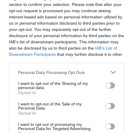
section to confirm your selection. Please note that after your
που εκπροσωπούν και περιλαμβάνουν όλους
opt-out request is processed you may continue seeing
μας, θέτοντας ψηλότερα τον πήχυ της
interest-based ads based on personal information utilized by
us or personal information disclosed to third parties prior to
προσβασιμότητας στον χώρο εργασίας, ζώντας
your opt-out. You may separately opt-out of the further
και δουλεύοντας στο μεταίχμιο της συλλογικής
disclosure of your personal information by third parties on the
IAB’s list of downstream participants. This information may
ανθρώπινης εμπειρίας, δικαιώνουμε την
also be disclosed by us to third parties on the
IAB’s List of
τεράστια επιρροή που ασκούμε. […] Η ιστορία
Downstream Participants
that may further disclose it to other
αναπηρία
μου είναι μόνο μία από τις πολλές. Η
third parties.
μακρινός μονόλιθος
δεν είναι ένας
. Αποτελεί
Personal Data Processing Opt Outs
αναπόσπαστο κομμάτι της ανθρωπότητας. Όλοι
I want to opt-out of the Sharing of my
εδώ μέσα ξέρουμε τη δύναμη που έχει η
personal data.
Opted In
ψυχαγωγία να δημιουργήσει μια αίσθηση
I want to opt-out of the Sale of my
κοινότητας. Και είναι ευθύνη μας να το
Personal Data.
Opted In
κάνουμε
».
I want to opt-out of processing my
Δείτε τη νέα ανάρτηση της Selma Blair:
Personal Data for Targeted Advertising.