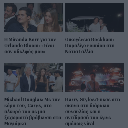
Η Miranda Kerr για τον
Οικογένεια Beckham:
Orlando Bloom: «Είναι
Παραλίγο reunion στη
σαν αδελφός μου»
Νότια Γαλλία
Michael Douglas: Με την
Harry Styles: Έπεσε στη
κόρη του, Carys, στο
σκηνή στη διάρκεια
πλευρό του σε μια
συναυλίας και η
ξεχωριστή βράβευση στη
αντίδρασή του έγινε
Μαγιόρκα
αμέσως viral