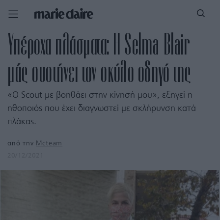
Υπέροχα πλάσματα: Η Selma Blair
μάς συστήνει τον σκύλο οδηγό της
«Ο Scout με βοηθάει στην κίνησή μου», εξηγεί η
ηθοποιός που έχει διαγνωστεί με σκλήρυνση κατά
πλάκας.
από την
Mcteam
20/12/2021