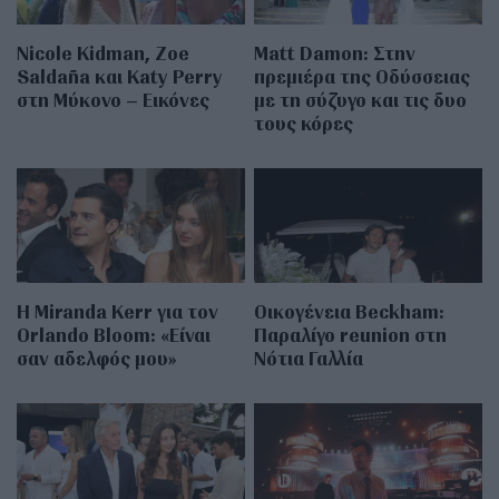
Nicole Kidman, Zoe
Matt Damon: Στην
Saldaña και Katy Perry
πρεμιέρα της Οδύσσειας
στη Μύκονο – Εικόνες
με τη σύζυγο και τις δυο
τους κόρες
Η Miranda Kerr για τον
Οικογένεια Beckham:
Orlando Bloom: «Είναι
Παραλίγο reunion στη
σαν αδελφός μου»
Νότια Γαλλία