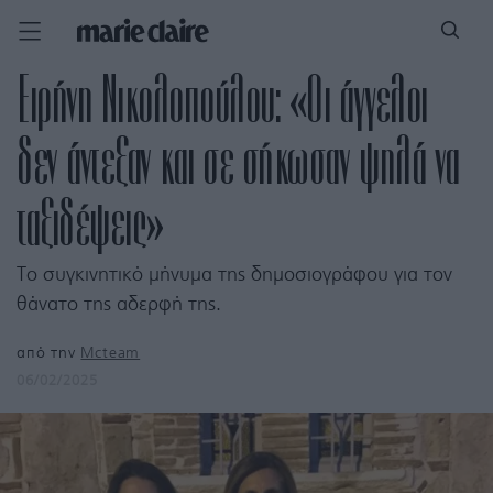
Ειρήνη Νικολοπούλου: «Οι άγγελοι
δεν άντεξαν και σε σήκωσαν ψηλά να
ταξιδέψεις»
Το συγκινητικό μήνυμα της δημοσιογράφου για τον
θάνατο της αδερφή της.
από την
Mcteam
06/02/2025