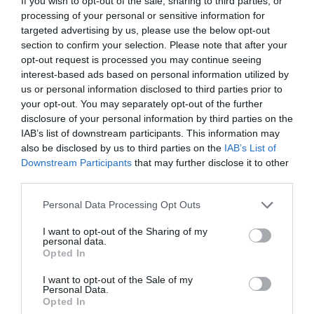
If you wish to opt-out of the sale, sharing to third parties, or
μου η Μαρίνα, η Ιόλη, ο Ερμής. Θα την
processing of your personal or sensitive information for
αποχαιρετήσουμε στην Αγία Φιλοθέη αλλά η
targeted advertising by us, please use the below opt-out
section to confirm your selection. Please note that after your
τελευταία της κατοικία θα είναι μαζί με τη
opt-out request is processed you may continue seeing
μητέρα μας στην Ερμιόνη».
interest-based ads based on personal information utilized by
us or personal information disclosed to third parties prior to
your opt-out. You may separately opt-out of the further
disclosure of your personal information by third parties on the
IAB’s list of downstream participants. This information may
also be disclosed by us to third parties on the
IAB’s List of
Downstream Participants
that may further disclose it to other
third parties.
Personal Data Processing Opt Outs
I want to opt-out of the Sharing of my
personal data.
Opted In
I want to opt-out of the Sale of my
Personal Data.
Opted In