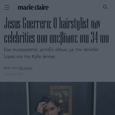
Jesus Guerrero: Ο hairstylist των
celebrities που απεβίωσε στα 34 του
Είχε συνεργαστεί, μεταξύ άλλων, με την Jennifer
Lopez και την Kylie Jenner.
από την
Mcteam
24/02/2025