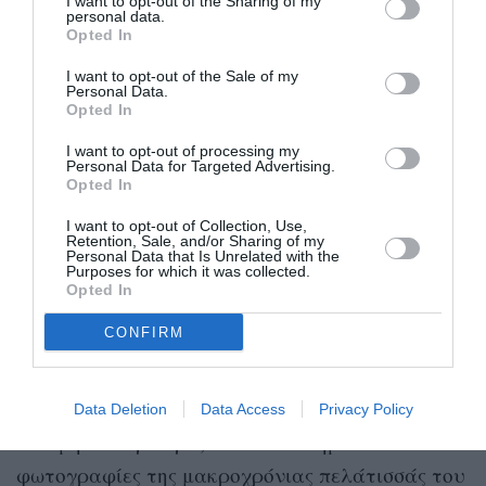
I want to opt-out of the Sharing of my
personal data.
Opted In
I want to opt-out of the Sale of my
Personal Data.
Opted In
Instagram.com/@kyliejenner
I want to opt-out of processing my
Από τις 23 Φεβρουαρίου, η σελίδα GoFundMe
Personal Data for Targeted Advertising.
Opted In
έχει συγκεντρώσει πάνω από 60.000 δολάρια
από τον στόχο των 80.000 δολαρίων. Η αιτία
I want to opt-out of Collection, Use,
Retention, Sale, and/or Sharing of my
θανάτου του Guerrero δεν έχει γίνει ακόμη
Personal Data that Is Unrelated with the
Purposes for which it was collected.
γνωστή. Στις 3 Φεβρουαρίου, ο Guerrero έκανε
Opted In
Instagram
την τελευταία του ανάρτηση στο
,
CONFIRM
μοιραζόμενος φωτογραφίες της Kali Uchis μετά
το styling της για τα βραβεία Grammy 2025.
Data Deletion
Data Access
Privacy Policy
Ένα μήνα νωρίτερα, ο Guerrero δημοσίευσε
φωτογραφίες της μακροχρόνιας πελάτισσάς του