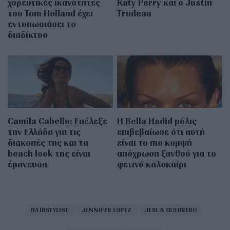
χορευτικές ικανότητες
Katy Perry και ο Justin
του Tom Holland έχει
Trudeau
εντυπωσιάσει το
διαδίκτυο
Camila Cabello: Επέλεξε
Η Bella Hadid μόλις
την Ελλάδα για τις
επιβεβαίωσε ότι αυτή
διακοπές της και τα
είναι το πιο κομψή
beach look της είναι
απόχρωση ξανθού για το
έμπνευση
φετινό καλοκαίρι
HAIRSTYLIST
JENNIFER LOPEZ
JESUS GUERRERO