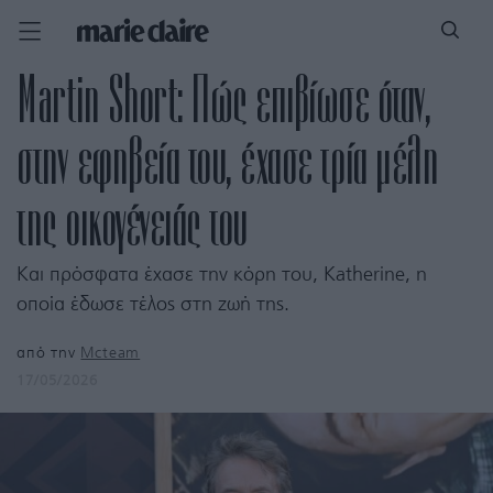
Martin Short: Πώς επιβίωσε όταν,
στην εφηβεία του, έχασε τρία μέλη
της οικογένειάς του
Και πρόσφατα έχασε την κόρη του, Katherine, η
οποία έδωσε τέλος στη ζωή της.
από την
Mcteam
17/05/2026