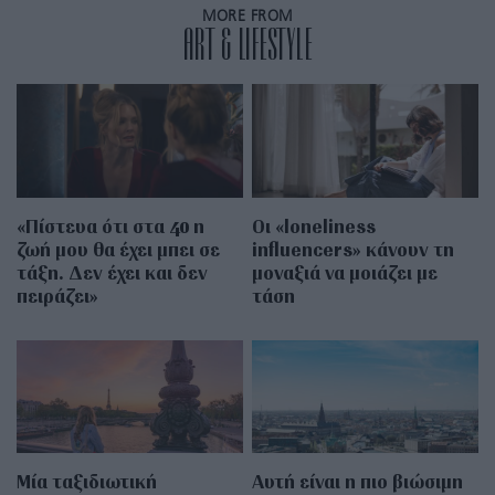
MORE FROM
ART & LIFESTYLE
«Πίστευα ότι στα 40 η
Οι «loneliness
ζωή μου θα έχει μπει σε
influencers» κάνουν τη
τάξη. Δεν έχει και δεν
μοναξιά να μοιάζει με
πειράζει»
τάση
Μία ταξιδιωτική
Αυτή είναι η πιο βιώσιμη