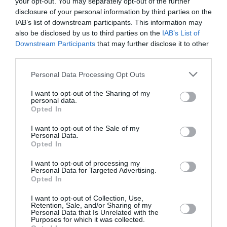
your opt-out. You may separately opt-out of the further
disclosure of your personal information by third parties on the
Υπήρξε όμως μια εμπειρία που απάλυνε τον
IAB’s list of downstream participants. This information may
όνειρο
τεχνικολόρ
πόνο του. «
Είχα ένα
… σε
.
also be disclosed by us to third parties on the
IAB’s List of
Downstream Participants
that may further disclose it to other
Καθόμουν δίπλα σε ένα ρυάκι στο δάσος, και
third parties.
ήρθε
ο David. Ήταν όμορφος, φορούσε ένα T-
Personal Data Processing Opt Outs
shirt με γιακά. Μου είπε, είμαι καλά. Όλα είναι
υπέροχα. Τα λέμε σε ένα λεπτό. Ξύπνησα, και
I want to opt-out of the Sharing of my
personal data.
είχε φύγει ένα μαύρο σύννεφο
».
Opted In
I want to opt-out of the Sale of my
ζωή
μικρή
«
Η
είναι
, πιες ένα ποτήρι κρασί και
Personal Data.
Opted In
γέλα και εκτίμησε τους ανθρώπους και μην τους
I want to opt-out of processing my
αφήνεις ποτέ να φύγουν. Αυτό είναι το μυστικό.
Personal Data for Targeted Advertising.
Opted In
Αν δεν τους αφήσεις ποτέ να φύγουν, θα είναι
πάντα κοντά σου. Γιατί προτού καλά καλά το
I want to opt-out of Collection, Use,
Retention, Sale, and/or Sharing of my
καταλάβεις, θα είστε ξανά μαζί
». Αυτή είναι η
Personal Data that Is Unrelated with the
Purposes for which it was collected.
φιλοσοφία που μοιράζεται με τα εναπομείναντα