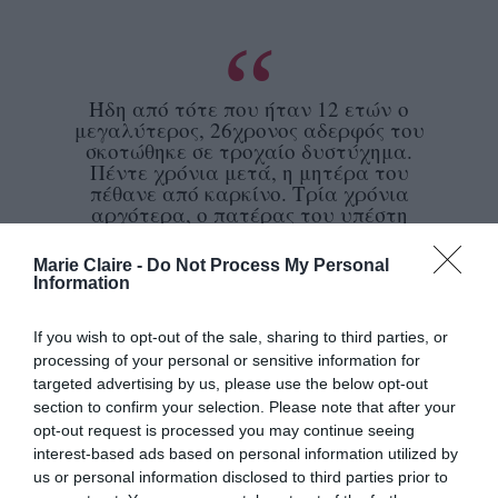
Ήδη από τότε που ήταν 12 ετών ο
μεγαλύτερος, 26χρονος αδερφός του
σκοτώθηκε σε τροχαίο δυστύχημα.
Πέντε χρόνια μετά, η μητέρα του
πέθανε από καρκίνο. Τρία χρόνια
αργότερα, ο πατέρας του υπέστη
θανατηφόρο εγκεφαλικό.
Marie Claire -
Do Not Process My Personal
76χρονος
Πώς έχει μάθει να επιβιώνει ο
Information
κωμικός
ψυχοθεραπευτής
; «
Γίνεσαι ο
του
If you wish to opt-out of the sale, sharing to third parties, or
εαυτού σου
», είπε σε συνέντευξή τους στους
processing of your personal or sensitive information for
New York Times, προσθέτοντας πως η περίοδος
targeted advertising by us, please use the below opt-out
section to confirm your selection. Please note that after your
μυς
πένθους τον βοήθησε να εξασκήσει «
opt-out request is processed you may continue seeing
επιβίωσης
». Μετά την απώλειά του, «
τίποτα
interest-based ads based on personal information utilized by
us or personal information disclosed to third parties prior to
δεν έβγαζε νόημα
» για το 12χρονο τότε αγόρι.