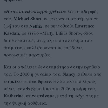
Ήταν οκτώ σκληρά χρόνια
«
» λέει ο αδερφός
Michael Short
του,
, σε ένα ντοκιμαντέρ για τη
Netflix
Lawrence
ζωή του στο
, σε σκηνοθεσία
Kasdan
, με τίτλο «Marty, Life Is Short», όπου
διασκεδαστικές στιγμές από τον κόσμο του
θεάματος εναλλάσσονται με επώδυνες
προσωπικές μαρτυρίες.
Και οι απώλειες δεν σταμάτησαν στην εφηβεία
2010
Nancy
του. Το
η γυναίκα του,
, πέθανε από
καρκίνο
ωοθηκών
των
. Ενώ πριν από λίγους
μήνες, τον Φεβρουάριο του 2026, η κόρη του,
Katherine
αυτοκτόνησε
,
, μετά τη μάχη της με
την ψυχική ασθένεια.