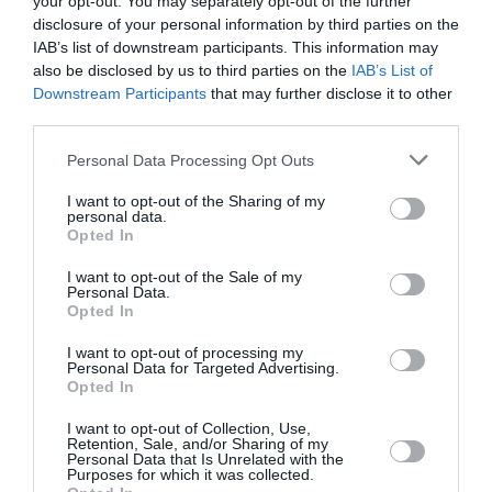
your opt-out. You may separately opt-out of the further
σημαντικά
λίγα που είναι πραγματικά
για
disclosure of your personal information by third parties on the
εσένα, όπως στις σημαντικές αξίες με τις οποίες
IAB’s list of downstream participants. This information may
also be disclosed by us to third parties on the
IAB’s List of
μπορείς αληθινά να συνδεθείς στην οικογένειά
Downstream Participants
that may further disclose it to other
σου
».
third parties.
Personal Data Processing Opt Outs
Το ζευγάρι ήρθε πιο κοντά στο σετ της μίνι
Fosse/Verdon
τηλεοπτικής σειράς «
» 2018 –
I want to opt-out of the Sharing of my
personal data.
λέγεται μάλιστα ότι μεσολάβησε η Matilda για το
Opted In
«ταίριασμα». Εκείνη την περίοδο ήταν και οι
I want to opt-out of the Sale of my
Personal Data.
δύο παντρεμένοι, αλλά μετά τα διαζύγιά τους,
Opted In
έναν χρόνο αργότερα, η σχέση τους εξελίχθηκε
I want to opt-out of processing my
γρήγορα και το 2020 υποδέχτηκαν τον γιο τους,
Personal Data for Targeted Advertising.
Opted In
Hart, μέσα στην πανδημία, μια υπενθύμιση, τότε,
I want to opt-out of Collection, Use,
για τη Williams «
ότι η ζωή συνεχίζεται
».
Retention, Sale, and/or Sharing of my
Personal Data that Is Unrelated with the
Purposes for which it was collected.