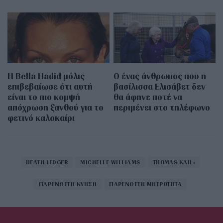
Η Bella Hadid μόλις
Ο ένας άνθρωπος που η
επιβεβαίωσε ότι αυτή
βασίλισσα Ελισάβετ δεν
είναι το πιο κομψή
θα άφηνε ποτέ να
απόχρωση ξανθού για το
περιμένει στο τηλέφωνο
φετινό καλοκαίρι
HEATH LEDGER
MICHELLE WILLIAMS
THOMAS KAIL:
ΠΑΡΕΝΘΕΤΗ ΚΥΗΣΗ
ΠΑΡΕΝΘΕΤΗ ΜΗΤΡΟΤΗΤΑ