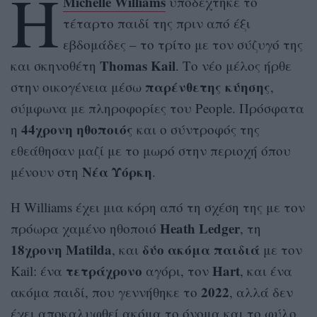
Η
Michelle Williams
υποδέχτηκε το
τέταρτο παιδί της πριν από έξι
εβδομάδες – το τρίτο με τον σύζυγό της
Thomas Kail
και σκηνοθέτη
. Το νέο μέλος ήρθε
παρένθετης κύησης
στην οικογένεια μέσω
,
σύμφωνα με πληροφορίες του People. Πρόσφατα
44χρονη ηθοποιός
η
και o σύντροφός της
εθεάθησαν μαζί με το μωρό στην περιοχή όπου
Νέα
Υόρκη
μένουν στη
.
Η Williams έχει μια κόρη από τη σχέση της με τον
Heath Ledger
πρόωρα χαμένο ηθοποιό
, τη
18χρονη Matilda
δύο ακόμα παιδιά
, και
με τον
τετράχρονο
Hart
Kail: ένα
αγόρι, τον
, και ένα
2022
ακόμα παιδί, που γεννήθηκε το
, αλλά δεν
έχει αποκαλυφθεί ακόμα το όνομα και το φύλο