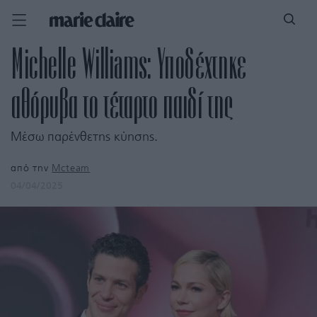
Michelle Williams: Υποδέχτηκε
αθόρυβα το τέταρτο παιδί της
Μέσω παρένθετης κύησης.
από την
Mcteam
04/04/2025