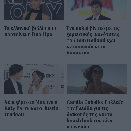
Το ελληνικό βιβλίο που
Ένα παλιό βίντεο με τις
προτείνει η Dua Lipa
χορευτικές ικανότητες
του Tom Holland έχει
εντυπωσιάσει το
διαδίκτυο
Χέρι χέρι στη Μύκονο η
Camila Cabello: Επέλεξε
Katy Perry και ο Justin
την Ελλάδα για τις
Trudeau
διακοπές της και τα
beach look της είναι
έμπνευση