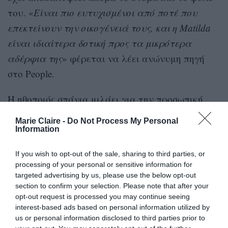
του. «
Είναι πιο ευτυχισμένοι από ποτέ που
επεκτείνουν την οικογένειά τους, και η Matilda
είναι ιδιαίτερα δοτική προς τα μικρότερα
αδέρφια της
» φέρεται να λέει ανώνυμη πηγή
στο People.
Η ηθοποιός σπάνια μιλάει για την προσωπική
ζωή της, ωστόσο σε μια πρόσφατη συνέντευξή
Marie Claire -
Do Not Process My Personal
της, ενόψει της νέας μίνι τηλεοπτικής σειράς
Information
Dying for Sex
«
» (που κάνει πρεμιέρα σήμερα, 4
If you wish to opt-out of the sale, sharing to third parties, or
Απριλίου, στο Hulu), μίλησε για την προσπάθειά
processing of your personal or sensitive information for
της να εξισορροπήσει υποκριτική και
targeted advertising by us, please use the below opt-out
section to confirm your selection. Please note that after your
μητρότητα: «
Είσαι όσο το δυνατόν πιο επιεικής
opt-out request is processed you may continue seeing
με τον εαυτό σου. Σταματάς να ασχολείσαι με
interest-based ads based on personal information utilized by
us or personal information disclosed to third parties prior to
μικροπράγματα
και εστιάζεις σε εκείνα τα