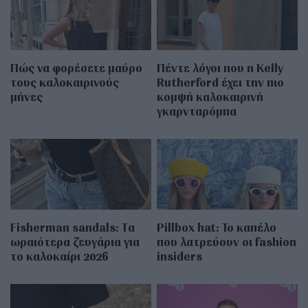
Πώς να φορέσετε μαύρο
Πέντε λόγοι που η Kelly
τους καλοκαιρινούς
Rutherford έχει την πιο
μήνες
κομψή καλοκαιρινή
γκαρνταρόμπα
Fisherman sandals: Tα
Pillbox hat: Το καπέλο
ωραιότερα ζευγάρια για
που λατρεύουν οι fashion
το καλοκαίρι 2026
insiders