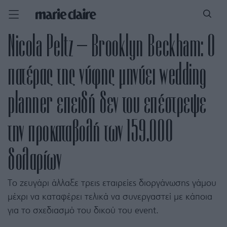
Nicola Peltz – Brooklyn Beckham: Ο
πατέρας της νύφης μηνύει wedding
planner επειδή δεν του επέστρεψε
την προκαταβολή των 159.000
δολαρίων
Το ζευγάρι άλλαξε τρεις εταιρείες διοργάνωσης γάμου
μέχρι να καταφέρει τελικά να συνεργαστεί με κάποια
για το σχεδιασμό του δικού του event.