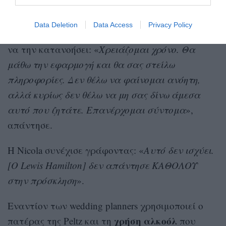
wedding planner
Η
προσπάθησε να εξηγήσει ότι
εξοικειωθεί
ακόμα
virtual
λίστα
δεν είχε
με τη
Data Deletion
Data Access
Privacy Policy
καλεσμένων
και χρειαζόταν περισσότερο χρόνο
να την κατανοήσει: «
Χρειάζομαι χρόνο. Θα
μάθω την εφαρμογή και θα σας στείλω
πληροφορίες. Δεν θέλω να φαίνομαι ανόητη,
αλλά κυρίως δεν θέλω να μη σας δίνω άμεσα
αυτό που ζητάτε. Επανέρχομαι σύντομα
»,
απάντησε.
Η Nicola συνέχισε γράφοντας: «
Αυτό δεν ισχύει.
[Ο Lewis Hamilton] δεν απάντησε ΚΑΘΟΛΟΥ
στην πρόσκληση
».
Εναντίον των wedding planners χρησιμοποιεί ο
χρήση αλκοόλ
πατέρας της Peltz και τη
που