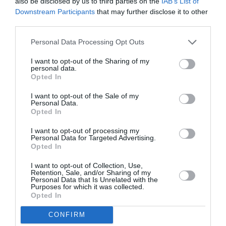
also be disclosed by us to third parties on the
IAB’s List of
διάσημο οδηγό αγωνιστικών αυτοκινήτων που
Downstream Participants
that may further disclose it to other
ήταν ανάμεσα στους καλεσμένους: «
Ο Lewis
third parties.
Hamilton ΔΕΝ ΘΑ ΕΡΘΕΙ. Εξηγήστε μου λοιπόν
Personal Data Processing Opt Outs
παρακαλώ γιατί το όνομά του είναι στη λίστα.
I want to opt-out of the Sharing of my
Μιλήσαμε μαζί του και δεν θα έρθει, εξηγήστε
personal data.
Opted In
μου λοιπόν γιατί είπατε ότι απάντησε θετικά
I want to opt-out of the Sale of my
στην πρόσκληση
».
Personal Data.
Opted In
I want to opt-out of processing my
Personal Data for Targeted Advertising.
Opted In
«Ο Lewis Hamilton ΔΕΝ ΘΑ ΕΡΘΕΙ.
I want to opt-out of Collection, Use,
Εξηγήστε μου λοιπόν παρακαλώ γιατί
Retention, Sale, and/or Sharing of my
το όνομά του είναι στη λίστα.
Personal Data that Is Unrelated with the
Μιλήσαμε μαζί του και δεν θα έρθει,
Purposes for which it was collected.
Opted In
εξηγήστε μου λοιπόν γιατί είπατε ότι
απάντησε θετικά στην πρόσκληση»
CONFIRM