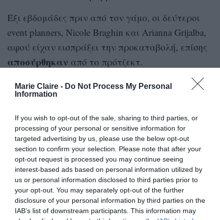
Έξι εβδομάδες πριν από τον γάμο, οι δεύτεροι
event planners, Nicole Braghin και Arianna Grijalba,
αφού είχαν εισπράξει την προκαταβολή, επίσης
αποσύρθηκαν
από το πρότζεκτ.
Ο πατέρας της, που διεκδικεί τώρα πίσω το ποσό
Marie Claire -
Do Not Process My Personal
Information
της προκαταβολής δικαστικά, καθώς και
αποζημίωση
δικαστικά έξοδα
για τα
,
If you wish to opt-out of the sale, sharing to third parties, or
screenshots
processing of your personal or sensitive information for
κατέθεσε ως στοιχεία
από
targeted advertising by us, please use the below opt-out
συνομιλίες
ανάμεσα στις planners και τη Nicola,
section to confirm your selection. Please note that after your
με την τελευταία να τους γράφει ότι
opt-out request is processed you may continue seeing
interest-based ads based on personal information utilized by
«
κουράστηκα να καλύπτω
» τα
us or personal information disclosed to third parties prior to
επαναλαμβανόμενα λάθη τους.
your opt-out. You may separately opt-out of the further
disclosure of your personal information by third parties on the
IAB’s list of downstream participants. This information may
Σε μια άλλη συνομιλία, η Nicola γράφει, για τον