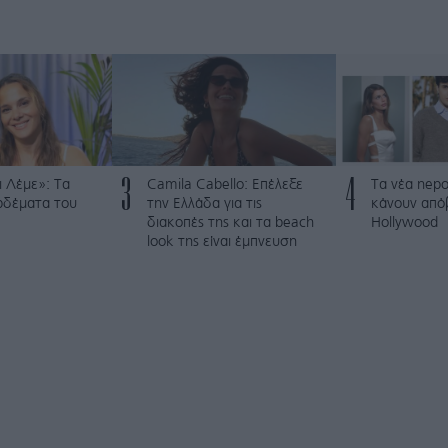
3
4
 Λέμε»: Τα
Camila Cabello: Επέλεξε
Τα νέα nepo
ρδέματα του
την Ελλάδα για τις
κάνουν από
διακοπές της και τα beach
Hollywood
look της είναι έμπνευση