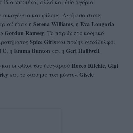
 ίδια ντυμένα, αλλά και δύο αγόρια.
ε οικογένεια και φίλους. Ανάμεσα στους
Serena Williams
Eva Longoria
αριού ήταν η
, η
Gordon Ramsey
εφ
. Το παρών στο κοσμικό
Spice Girls
κροτήματος
και πρώην συνάδελφοι
l C
Emma Bunton
Geri Halliwell
, η
και η
.
Rocco Ritchie
Gigi
και οι φίλοι του ζευγαριού
,
rley
Gisele
και το διάσημο τοπ μόντελ