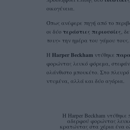
οικογένεια.
Όπως ανέφερε πηγή από το περιβά
τεράστιες
περιουσίες
οι δύο
, δ
τους
» την ημέρα του γάμου τους.
Harper Beckham
παρα
Η
ντύθηκε
φορώντας λευκό φόρεμα, στεφάνι
ολάνθιστο μπουκέτο. Στο πλευρό 
ντυμένα, αλλά και δύο αγόρια.
Η Harper Beckham ντύθηκε
αδερφού φορώντας λευκό
κρατώντας στα χέρια ένα ο