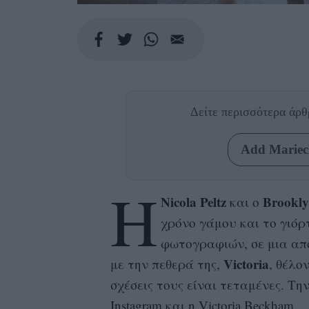
Δείτε περισσότερα άρ
Add Mariecl
H
Nicola Peltz
Brookl
και ο
χρόνο γάμου και το γιόρ
φωτογραφιών, σε μια από
Victoria
με την πεθερά της,
, θέλο
σχέσεις τους είναι τεταμένες. Τ
Instagram και η Victoria Beckham.