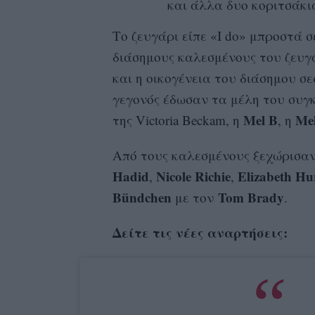
και άλλα δυο κοριτσάκια
Το ζευγάρι είπε «I do» μπροστά σ
διάσημους καλεσμένους του ζευγ
και η οικογένεια του διάσημου σ
γεγονός έδωσαν τα μέλη του συγ
Mel B
Me
της Victoria Beckam, η
, η
Από τους καλεσμένους ξεχώρισαν 
Hadid
Nicole Richie
Elizabeth Hu
,
,
Bündchen
Tom Brady
με τον
.
Δείτε τις νέες αναρτήσεις: