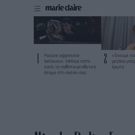
1
2
Passive aggressive
«Έχουμε και
behaviour: Μήπως είστε
μεγάλα μπε
εσείς το παθητικοεπιθετικό
έρωτα
άτομο στη σχέση σας;