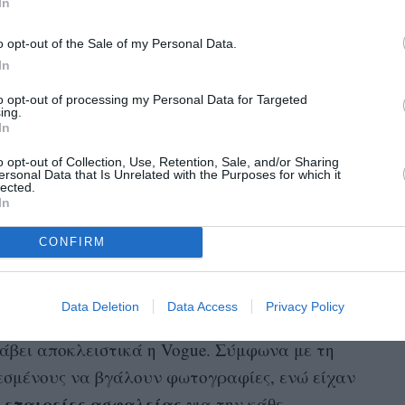
In
δώρο-έκπληξη
έρθηκε και στο
που έκανε στη
αδέσποτο κουταβάκι
α
και ήταν τόσο
o opt-out of the Sale of my Personal Data.
In
to opt-out of processing my Personal Data for Targeted
 γιος της Victoria και του David Beckham
ing.
In
Nicola Peltz
σε μια πολυτελή τελετή στο
o opt-out of Collection, Use, Retention, Sale, and/or Sharing
lm Beach της Φλόριντα.
ersonal Data that Is Unrelated with the Purposes for which it
lected.
In
CONFIRM
τότοκος γιος της Victoria και του David
ή κληρονόμο Nicola Peltz σε μια πολυτελή
ένειάς της στο Palm Beach της Φλόριντα.
Data Deletion
Data Access
Privacy Policy
άβει αποκλειστικά η Vogue. Σύμφωνα με τη
λεσμένους να βγάλουν φωτογραφίες, ενώ είχαν
εταιρείες
ασφαλείας
για την κάθε