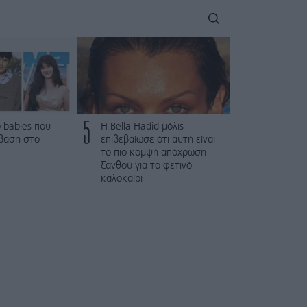
5
 babies που
Η Bella Hadid μόλις
βαση στο
επιβεβαίωσε ότι αυτή είναι
το πιο κομψή απόχρωση
ξανθού για το φετινό
καλοκαίρι