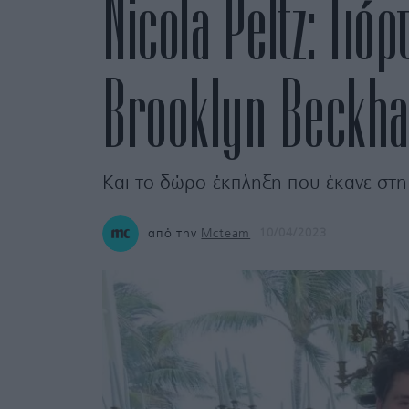
Nicola Peltz: Γιό
Brooklyn Beckham
Και το δώρο-έκπληξη που έκανε στη 
από την
Mcteam
10/04/2023