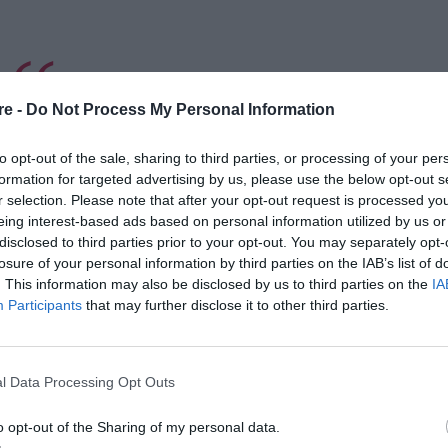
re -
Do Not Process My Personal Information
lyn Beckham συμπληρώνουν σήμερα, 10/04,
ιόρτασαν με μία ανάρτηση και μια σειρά
 οποίες μάλιστα η Nicola ποζάρει αγκαλιά
to opt-out of the sale, sharing to third parties, or processing of your per
 θέλοντας ίσως έτσι να διαψεύσει τις φήμες
formation for targeted advertising by us, please use the below opt-out s
εις τους είναι τεταμένες.
r selection. Please note that after your opt-out request is processed y
eing interest-based ads based on personal information utilized by us or
ς
χρόνος
από την ημέρα που διέσχισα τα
disclosed to third parties prior to your opt-out. You may separately opt-
ω τόσο πολύ, μωρό μου
» έγραψε η Nicola στη
losure of your personal information by third parties on the IAB’s list of
. This information may also be disclosed by us to third parties on the
IA
σθέτοντας: «
Δεν θα μπορούσα να φανταστώ
Participants
that may further disclose it to other third parties.
α όσα έχω ονειρευτεί και είμαι πολύ
ή μου μαζί σου. Σήμερα ήταν τόσο φανταστικά
νειές
μας! Εύχομαι σε όλους ένα όμορφο
l Data Processing Opt Outs
o opt-out of the Sharing of my personal data.