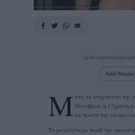
PHOTO BY KEVIN MAZUR/GETTY IMAGES FOR W MAGAZINE
Δείτε περισσότερα άρ
Add Mariecl
Μ
ετά το ντεμπούτο της 
Οκτώβριο, η 17χρονη κ
το πρώτο της εξώφυλλο
Το μεγαλύτερο παιδί της οικογένε