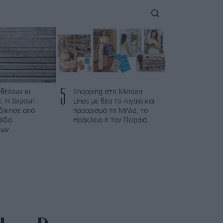
5
 θέλουν κι
Shopping στη Minoan
: Η 8χρονη
Lines με θέα το Αιγαίο και
κδίκησε από
προορισμό τη Μήλο, το
σίδα
Ηράκλειο ή τον Πειραιά
των