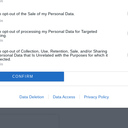
In
άντα να έχει προτεραιότητα.»
o opt-out of the Sale of my Personal Data.
δανείζεται
ρούχα
ς ότι
συχνά
από την
In
ντας να ξεχωρίσει ένα από τα αγαπημένα της,
to opt-out of processing my Personal Data for Targeted
 αδύνατον. Παίρνω τα πάντα από την
ing.
αγαπημένο
In
στειεύομαι μαζί της ότι είναι το
o opt-out of Collection, Use, Retention, Sale, and/or Sharing
ersonal Data that Is Unrelated with the Purposes for which it
lected.
συνέντευξή
ερη
της είχε πει για την κόρη της:
In
 ότι τότε της επιτρέπουμε να συμμετέχει σε
CONFIRM
ολύ καιρό. Δεν θέλω να την κρατάω πίσω και να
Data Deletion
Data Access
Privacy Policy
ole Kidman: