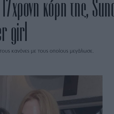
 17χρονη κόρη της, Sun
r girl
τους κανόνες με τους οποίους μεγάλωσε.