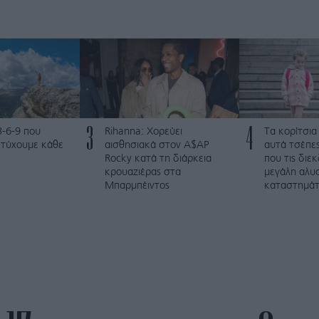
3
4
3-6-9 που
Rihanna: Χορεύει
Τα κορίτσια
ετύχουμε κάθε
αισθησιακά στον A$AP
αυτά τσέπες
Rocky κατά τη διάρκεια
που τις διε
κρουαζιέρας στα
μεγάλη αλυ
Μπαρμπέιντος
καταστημά