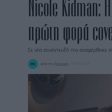
Nicole Kidman: Η
πρώτη φορά cove
Σε νέα συνέντευξή της αναφέρθηκε σ
από την
Mcteam
07/08/2025