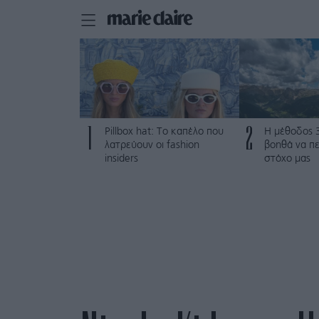
1
2
Pillbox hat: Το καπέλο που
Η μέθοδος 
λατρεύουν οι fashion
βοηθά να π
insiders
στόχο μας