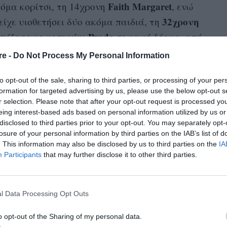
Faith Margaret
κόμα κορίτσι, τη 14χρονη
, ενώ
32χρονη
είχε υιοθετήσει δύο ακόμα παιδιά, τη
Prada
 πόζαρε με κοστούμι
σε καφέ δέρμα, από
re -
Do Not Process My Personal Information
 ανερχόμενο μοντέλο εξήγησε γιατί έπρεπε να
to opt-out of the sale, sharing to third parties, or processing of your per
 για να κάνει τα πρώτα της βήματα στη μόδα:
formation for targeted advertising by us, please use the below opt-out s
r selection. Please note that after your opt-out request is processed y
ν ότι δεν θα ασχολούμουν επαγγελματικά με
eing interest-based ads based on personal information utilized by us or
σχολείο
 δεύτερος, ότι το
έπρεπε πάντα να
disclosed to third parties prior to your opt-out. You may separately opt-
losure of your personal information by third parties on the IAB’s list of
 το μισούσα, αλλά τελικά είμαι χαρούμενη που
. This information may also be disclosed by us to third parties on the
IA
 γιατί με κράτησαν προσγειωμένη
».
Participants
that may further disclose it to other third parties.
l Data Processing Opt Outs
νόνας ήταν ότι δεν θα ασχολούμουν
o opt-out of the Sharing of my personal data.
έχρι να γίνω 16 ετών. Ο δεύτερος, ότι το