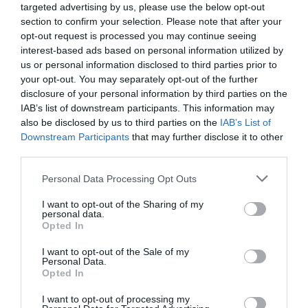
Faith Margaret, κρατά η Nicole Kidman.
targeted advertising by us, please use the below opt-out
section to confirm your selection. Please note that after your
ακρόαση
Παρόλο που είχε προγραμματιστεί μια
opt-out request is processed you may continue seeing
interest-based ads based on personal information utilized by
στο δικαστήριο για τις 6 Ιανουαρίου, τελικά και
us or personal information disclosed to third parties prior to
φιλικό
τα δύο μέρη προχώρησαν σε
your opt-out. You may separately opt-out of the further
διακανονισμό
, τερματίζοντας έτσι τις νομικές
disclosure of your personal information by third parties on the
IAB’s list of downstream participants. This information may
διαδικασίες.
also be disclosed by us to third parties on the
IAB’s List of
Downstream Participants
that may further disclose it to other
58χρονη ηθοποιός
Η
πέρασε την Πρωτοχρονιά
third parties.
Αυστραλία
μαζί με τις δύο κόρες της στην
,
Personal Data Processing Opt Outs
αναρτώντας μια τρυφερή φωτογραφία στο
I want to opt-out of the Sharing of my
Instagram Stories της.
personal data.
Opted In
Η εικόνα δείχνει τις τρεις τους με την πλάτη
I want to opt-out of the Sale of my
Personal Data.
στην κάμερα, αγκαλιασμένες και να κοιτούν τη
Opted In
θάλασσα, ενώ τα πυροτεχνήματα έχουν
I want to opt-out of processing my