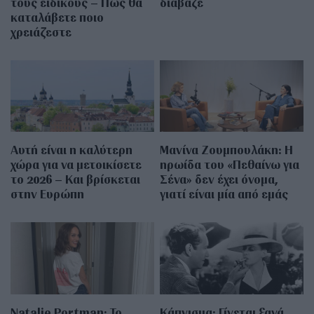
τους ειδικούς – Πώς θα
διάβαζε
καταλάβετε ποιο
χρειάζεστε
Αυτή είναι η καλύτερη
Μανίνα Ζουμπουλάκη: H
χώρα για να μετοικίσετε
ηρωίδα του «Πεθαίνω για
το 2026 – Και βρίσκεται
Σένα» δεν έχει όνομα,
στην Ευρώπη
γιατί είναι μία από εμάς
Natalie Portman: Το
Κάπνισμα: Γίνεται ξανά