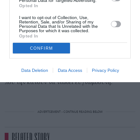
προστεθεί ψηφιακά. Στη φωτογραφία, η
Personal Data for Targeted Advertising.
Opted In
ηθοποιός έγραψε απλά: «
Ανυπομονώντας για το
I want to opt-out of Collection, Use,
2026 xx
».
Retention, Sale, and/or Sharing of my
Personal Data that Is Unrelated with the
Purposes for which it was collected.
πρώτες
γιορτές
μετά
Αυτές ήταν οι
της
την
Opted In
ανακοίνωση της από κοινού απόφασης
CONFIRM
χωρισμού. Η Kidman ταξίδεψε στην Αυστραλία
για να περάσει τα Χριστούγεννα με τα παιδιά
Data Deletion
Data Access
Privacy Policy
της, εστιάζοντας στην οικογένεια και τις στιγμές
που την κάνουν να νιώθει ευγνωμοσύνη.
ADVERTISEMENT - CONTINUE READING BELOW
RELATED STORY