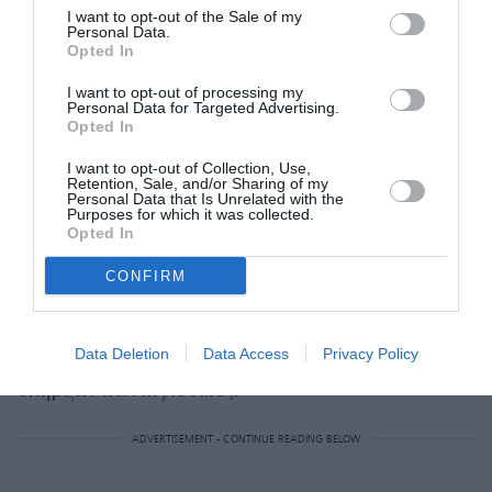
I want to opt-out of the Sale of my
Να θυμίσουμε εδώ ότι ο Chalamet σε μια
Personal Data.
Opted In
Matthew McConaughey
συνέντευξή του με τον
,
στο Πανεπιστήμιο του Τέξας, μιλώντας για τις
I want to opt-out of processing my
Personal Data for Targeted Advertising.
προσπάθειες διατήρησης της τέχνης του
Opted In
κινηματογράφου έκανε ένα σχόλιο που
I want to opt-out of Collection, Use,
Retention, Sale, and/or Sharing of my
θεωρήθηκε τουλάχιστον άστοχο: «
Δεν θα ήθελα
Personal Data that Is Unrelated with the
Purposes for which it was collected.
να δουλεύω στο μπαλέτο ή την όπερα ή κάτι
Opted In
τέτοιο όπου όλοι λένε “ας προσπαθήσουμε να
CONFIRM
το κρατήσουμε ζωντανό αυτό το πράγμα,
παρόλο που δεν νοιάζει κανέναν πια”
». Φυσικά,
οι αντιδράσεις από τους ανθρώπους της τέχνης
Data Deletion
Data Access
Privacy Policy
υπήρξαν καταιγιστικές.
ADVERTISEMENT - CONTINUE READING BELOW