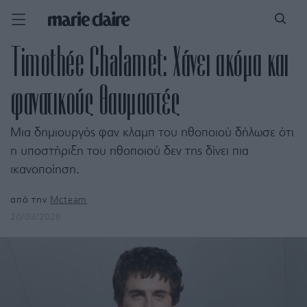
Timothée Chalamet: Χάνει ακόμα και
φανατικούς θαυμαστές
Μια δημιουργός φαν κλαμπ του ηθοποιού δήλωσε ότι
η υποστήριξη του ηθοποιού δεν της δίνει πια
ικανοποίηση.
από την
Mcteam
20/03/2026