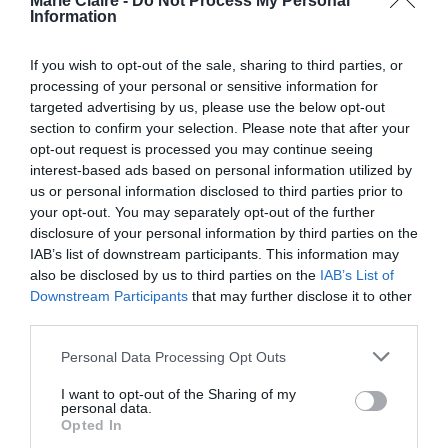
Marie Claire -
Do Not Process My Personal
ένα διάλειμμα «
από την τρέλα του Μαρτίου,
Information
που κάλυψα τον Chalamet και τα Όσκαρ
»,
If you wish to opt-out of the sale, sharing to third parties, or
προσθέτοντας ότι οι «
προσπάθειες υποστήριξής
processing of your personal or sensitive information for
του
» δεν της έδωσαν προσωπική ικανοποίηση.
targeted advertising by us, please use the below opt-out
section to confirm your selection. Please note that after your
Μάλιστα έχει ήδη στρέψει το βλέμμα της σε
opt-out request is processed you may continue seeing
Connor Storrie
έναν άλλο σταρ: τον
από το
interest-based ads based on personal information utilized by
Heated Rivalry
«
».
us or personal information disclosed to third parties prior to
your opt-out. You may separately opt-out of the further
disclosure of your personal information by third parties on the
IAB’s list of downstream participants. This information may
also be disclosed by us to third parties on the
IAB’s List of
Downstream Participants
that may further disclose it to other
Όπως ισχυρίστηκε η Cromer, αποφάσισε
third parties.
να κάνει ένα διάλειμμα «από την
τρέλα του Μαρτίου, που κάλυψα τον
Personal Data Processing Opt Outs
Chalamet και τα Όσκαρ», προσθέτοντας
ότι οι «προσπάθειες υποστήριξής του»
I want to opt-out of the Sharing of my
δεν της έδωσαν προσωπική
personal data.
ικανοποίηση.
Opted In