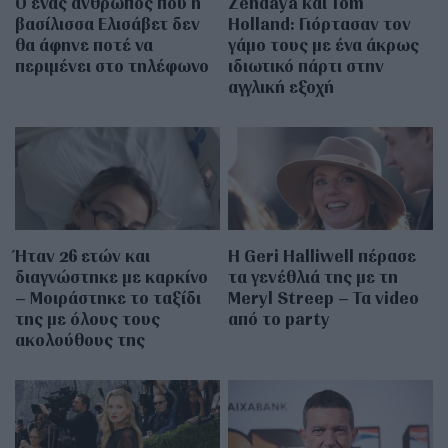
Ο ένας άνθρωπος που η
Zendaya και Tom
βασίλισσα Ελισάβετ δεν
Holland: Γιόρτασαν τον
θα άφηνε ποτέ να
γάμο τους με ένα άκρως
περιμένει στο τηλέφωνο
ιδιωτικό πάρτι στην
αγγλική εξοχή
Ήταν 26 ετών και
Η Geri Halliwell πέρασε
διαγνώστηκε με καρκίνο
τα γενέθλιά της με τη
– Μοιράστηκε το ταξίδι
Meryl Streep – Τα video
της με όλους τους
από το party
ακολούθους της