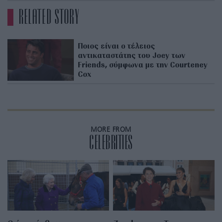
RELATED STORY
Ποιος είναι ο τέλειος
αντικαταστάτης του Joey των
Friends, σύμφωνα με την Courteney
Cox
MORE FROM
CELEBRITIES