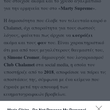
τού στοίχισε ακόμα και το χρυσό αγαλματίδιο
Marty Supreme
για την ερμηνεία του στο «
».
Η δημοσιότητα που έλαβε τον τελευταίο καιρό ο
Chalamet, όχι απαραίτητα για τους σωστούς
κουράζει
λόγους, φαίνεται πως άρχισε να
φαν
ακόμα και τους
του. Είναι χαρακτηριστικό
ότι μια από τους μεγαλύτερους θαυμαστές του,
Simone Cromer
η
, δημιουργός του λογαριασμού
Club Chalamet
στα social media, η οποία τον
2018
υποστήριζε από το
, αποφάσισε να πάρει τις
αποστάσεις της, σύμφωνα με ένα κείμενο που
έγραψε μετά την απονομή των
κινηματογραφικών βραβείων.
Όπως ισχυρίστηκε η Cromer, αποφάσισε να κάνει