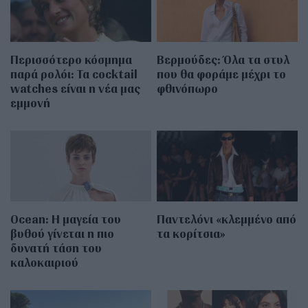
Περισσότερο κόσμημα
Βερμούδες: Όλα τα στυλ
παρά ρολόι: Τα cocktail
που θα φοράμε μέχρι το
watches είναι η νέα μας
φθινόπωρο
εμμονή
Οcean: Η μαγεία του
Παντελόνι «κλεμμένο από
βυθού γίνεται η πιο
τα κορίτσια»
δυνατή τάση του
καλοκαιριού