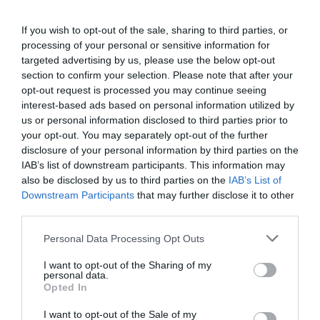
ψέματα ότι τα πετάξε έξω από το παράθυρο.
If you wish to opt-out of the sale, sharing to third parties, or
Βγαίνω και ψάχνω τα κλειδιά. Κάποιος φώναξε
processing of your personal or sensitive information for
targeted advertising by us, please use the below opt-out
και του είπε «βοήθεια, προσπαθεί να με
section to confirm your selection. Please note that after your
σκοτώσει».
opt-out request is processed you may continue seeing
interest-based ads based on personal information utilized by
us or personal information disclosed to third parties prior to
your opt-out. You may separately opt-out of the further
disclosure of your personal information by third parties on the
IAB’s list of downstream participants. This information may
also be disclosed by us to third parties on the
IAB’s List of
Downstream Participants
that may further disclose it to other
third parties.
Personal Data Processing Opt Outs
I want to opt-out of the Sharing of my
personal data.
Opted In
I want to opt-out of the Sale of my