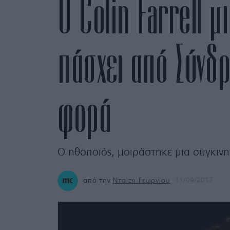
Ο Colin Farrell μ
πάσχει από Σύνδ
φορά
Ο ηθοποιός, μοιράστηκε μια συγκινητ
από την
Νταίζη Γεωργίου
11/09/2017