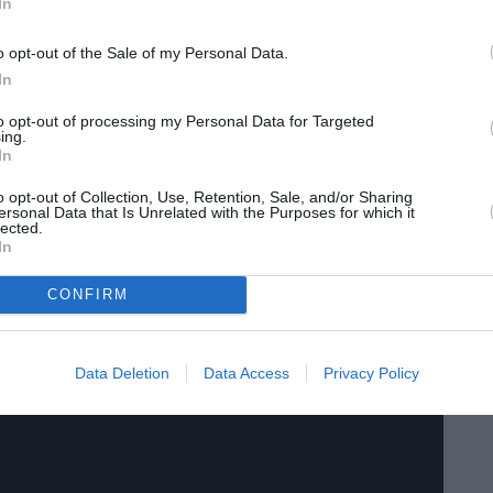
In
ην Νικόλ Κίντμαν που καθόταν δίπλα του,
o opt-out of the Sale of my Personal Data.
In
ασε το». Βέβαια, η Νικόλ έσπευσε να
ι οι κόρες της δεν της επιτρέπουν να μιλά για
to opt-out of processing my Personal Data for Targeted
ing.
ρακτηριστικά «Δεν μου επιτρέπεται να μιλάω
In
 επειδή μαθαίνουν τι λέω. Είμαι πολύ
o opt-out of Collection, Use, Retention, Sale, and/or Sharing
ersonal Data that Is Unrelated with the Purposes for which it
πάρα πολύ να μπορώ να μιλήσω για εκείνα,
lected.
In
».
CONFIRM
Data Deletion
Data Access
Privacy Policy