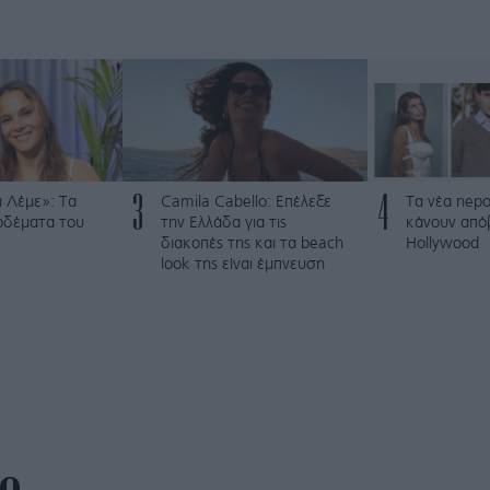
3
4
 Λέμε»: Τα
Camila Cabello: Επέλεξε
Τα νέα nepo
ρδέματα του
την Ελλάδα για τις
κάνουν από
διακοπές της και τα beach
Hollywood
look της είναι έμπνευση