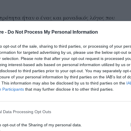
ατρότητα ήταν ο ένας και μοναδικός λόγος που
λες τις κακές συνήθειες του παρελθόντος και
re -
Do Not Process My Personal Information
για εκείνον τη βασική έμπνευση στη ζωή του. Ο
νία υποδύεται ένα πατέρα αντιμέτωπο με μια
to opt-out of the sale, sharing to third parties, or processing of your per
στορία από την ζωή του, από τότε που έγινε
formation for targeted advertising by us, please use the below opt-out s
r selection. Please note that after your opt-out request is processed y
μάται με μεγάλη συγκίνηση. «Ήταν όταν ο
eing interest-based ads based on personal information utilized by us or
τα λίγες εβδομάδες μετά τα τέταρτα γενέθλιά
disclosed to third parties prior to your opt-out. You may separately opt-
losure of your personal information by third parties on the IAB’s list of
 εκπληκτικό και τόσο συγκινητικό». «Ο
. This information may also be disclosed by us to third parties on the
IA
 τα πρώτα τους βήματα. Προφανώς και είναι
Participants
that may further disclose it to other third parties.
 θυμάσαι. Το βλέπουμε στις ταινίες, οι γονείς
ς παίρνουν στη δουλειά να τους το πουν πως
l Data Processing Opt Outs
νε πως το παιδί σου μπορεί να μην περπατήσει
άνει τα πρώτα του βήματα είναι σαν να
o opt-out of the Sharing of my personal data.