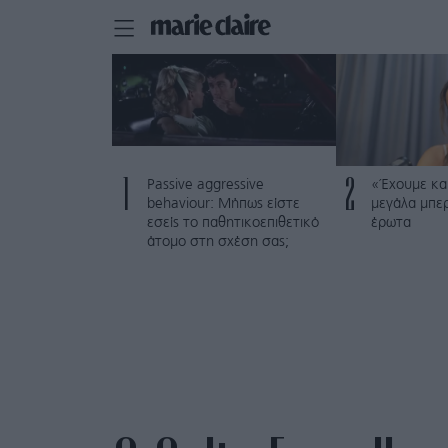
1
2
Passive aggressive
«Έχουμε και
behaviour: Μήπως είστε
μεγάλα μπε
εσείς το παθητικοεπιθετικό
έρωτα
άτομο στη σχέση σας;