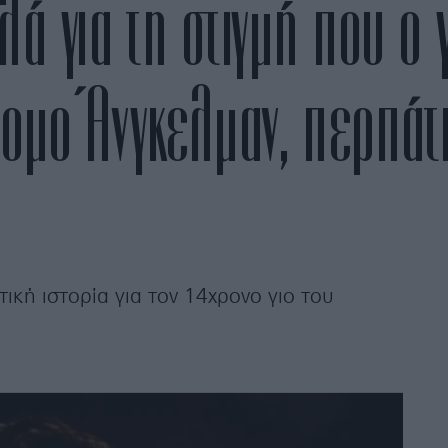
ιλά για τη στιγμή που ο 
ρομο Άνγκελμαν, περπάτ
ική ιστορία για τον 14χρονο γιο του