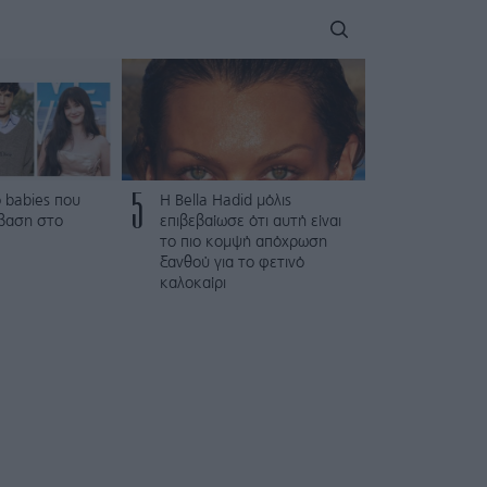
5
 babies που
Η Bella Hadid μόλις
βαση στο
επιβεβαίωσε ότι αυτή είναι
το πιο κομψή απόχρωση
ξανθού για το φετινό
καλοκαίρι