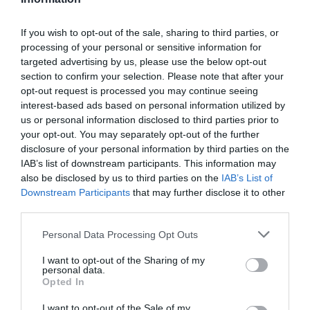
View this post on Instagram
If you wish to opt-out of the sale, sharing to third parties, or
processing of your personal or sensitive information for
targeted advertising by us, please use the below opt-out
section to confirm your selection. Please note that after your
opt-out request is processed you may continue seeing
interest-based ads based on personal information utilized by
us or personal information disclosed to third parties prior to
your opt-out. You may separately opt-out of the further
disclosure of your personal information by third parties on the
IAB’s list of downstream participants. This information may
also be disclosed by us to third parties on the
IAB’s List of
Downstream Participants
that may further disclose it to other
third parties.
A post shared by Cynthia Nixon (@cynthiaenixon)
Personal Data Processing Opt Outs
Cynthia Nixon
Η
, η οποία υποδύθηκε τη Miranda
I want to opt-out of the Sharing of my
personal data.
Hobbes για πάνω από δύο δεκαετίες, εξέφρασε
Opted In
τη βαθιά της ευγνωμοσύνη για την εμπειρία
I want to opt-out of the Sale of my