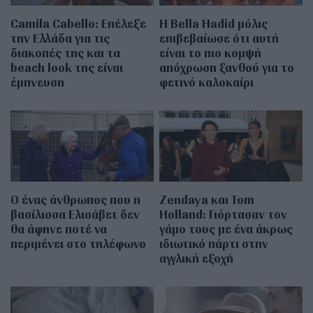
Camila Cabello: Επέλεξε
Η Bella Hadid μόλις
την Ελλάδα για τις
επιβεβαίωσε ότι αυτή
διακοπές της και τα
είναι το πιο κομψή
beach look της είναι
απόχρωση ξανθού για το
έμπνευση
φετινό καλοκαίρι
Ο ένας άνθρωπος που η
Zendaya και Tom
βασίλισσα Ελισάβετ δεν
Holland: Γιόρτασαν τον
θα άφηνε ποτέ να
γάμο τους με ένα άκρως
περιμένει στο τηλέφωνο
ιδιωτικό πάρτι στην
αγγλική εξοχή