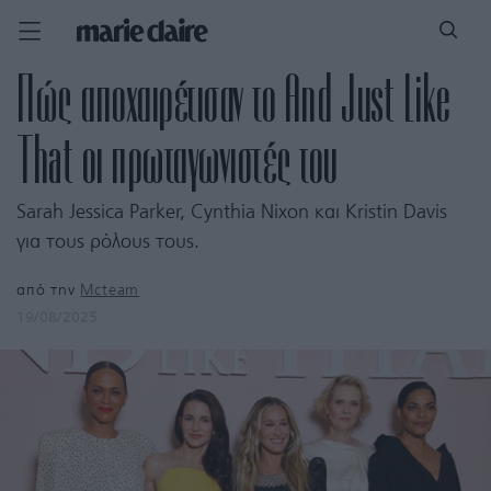
Πώς αποχαιρέτισαν το And Just Like
That οι πρωταγωνιστές του
Sarah Jessica Parker, Cynthia Nixon και Kristin Davis
για τους ρόλους τους.
από την
Mcteam
19/08/2025