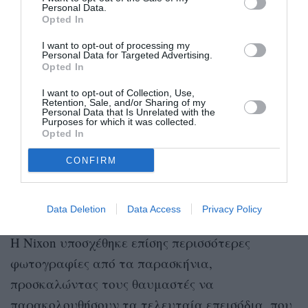
αυτή. Στο Instagram της, δημοσίευσε μια σειρά
Personal Data.
Opted In
από φωτογραφίες από τα παρασκήνια,
I want to opt-out of processing my
αναφέροντας:
Personal Data for Targeted Advertising.
Opted In
InStyle
I want to opt-out of Collection, Use,
«Δεν μπορώ να πιστέψω ότι το υπέροχο ταξίδι
Retention, Sale, and/or Sharing of my
Personal Data that Is Unrelated with the
Purposes for which it was collected.
του And Just Like That φτάνει στο τέλος του.
Opted In
Ήταν μια απόλαυση από την αρχή μέχρι το
CONFIRM
τέλος. Θα μου λείψει να δουλεύω καθημερινά με
αυτούς τους ανθρώπους, αλλά ξέρω ότι πάντα
θα είμαστε μέρος της ζωής ο ένας του άλλου».
Data Deletion
Data Access
Privacy Policy
Η Nixon υποσχέθηκε επίσης περισσότερες
φωτογραφίες από τα παρασκήνια,
προσκαλώντας τους θαυμαστές να
παρακολουθήσουν τα τελευταία επεισόδια, που