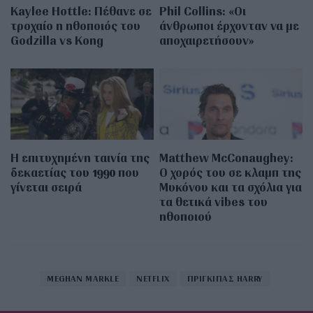
Kaylee Hottle: Πέθανε σε
Phil Collins: «Οι
τροχαίο η ηθοποιός του
άνθρωποι έρχονταν να με
Godzilla vs Kong
αποχαιρετήσουν»
Η επιτυχημένη ταινία της
Matthew McConaughey:
δεκαετίας του 1990 που
Ο χορός του σε κλαμπ της
γίνεται σειρά
Μυκόνου και τα σχόλια για
τα θετικά vibes του
ηθοποιού
MEGHAN MARKLE
NETFLIX
ΠΡΙΓΚΙΠΑΣ HARRY