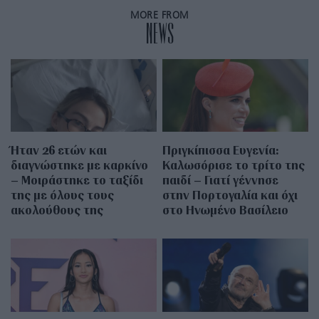
MORE FROM
NEWS
Ήταν 26 ετών και
Πριγκίπισσα Ευγενία:
διαγνώστηκε με καρκίνο
Καλωσόρισε το τρίτο της
– Μοιράστηκε το ταξίδι
παιδί – Γιατί γέννησε
της με όλους τους
στην Πορτογαλία και όχι
ακολούθους της
στο Ηνωμένο Βασίλειο