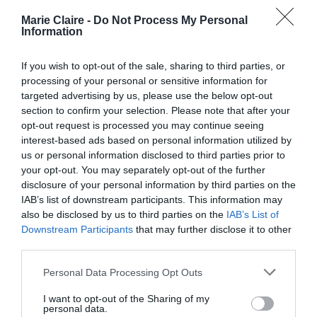
Prince Harry and Meghan Markle are
developing a feature film adaptation of the
Marie Claire -
Do Not Process My Personal
Afghan war memoir “No Way Out: The
Information
Searing True Story of Men Under Siege”
for Netflix.
If you wish to opt-out of the sale, sharing to third parties, or
• The book follows British Major Adam
processing of your personal or sensitive information for
Jowett’s command of Easy Company, a unit
targeted advertising by us, please use the below opt-out
of Paras and Royal Irish Rangers…
section to confirm your selection. Please note that after your
pic.twitter.com/dySPWc1KLc
opt-out request is processed you may continue seeing
interest-based ads based on personal information utilized by
— Variety (@Variety)
May 14, 2026
us or personal information disclosed to third parties prior to
your opt-out. You may separately opt-out of the further
disclosure of your personal information by third parties on the
IAB’s list of downstream participants. This information may
also be disclosed by us to third parties on the
IAB’s List of
Σε προηγούμενη δήλωσή της, η Meghan είχε
Downstream Participants
that may further disclose it to other
αναφέρει σχετικά με την επαγγελματική της
third parties.
σχέση με την πλατφόρμα:
«Είμαστε περήφανοι
Personal Data Processing Opt Outs
που επεκτείνουμε τη συνεργασία μας με το
I want to opt-out of the Sharing of my
Netflix και το έργο μας, συμπεριλαμβάνοντας
personal data.