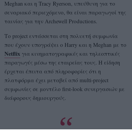
Meghan και η Tracy Ryerson, υπεύθυνη για το
σεναριακό περιεχόμενο, θα είναι παραγωγοί της
ταινίας για την Archewell Productions.
Το project εντάσσεται στη πολυετή συμφωνία
που έχουν υπογράψει ο Harry και η Meghan με το
Netflix
για κινηματογραφικές και τηλεοπτικές
παραγωγές μέσω της εταιρείας τους. Η είδηση
έρχεται έπειτα από πληροφορίες ότι η
πλατφόρμα έχει μεταβεί από multi-project
συμφωνίες σε μοντέλο first-look συνεργασιών με
διάφορους δημιουργούς.