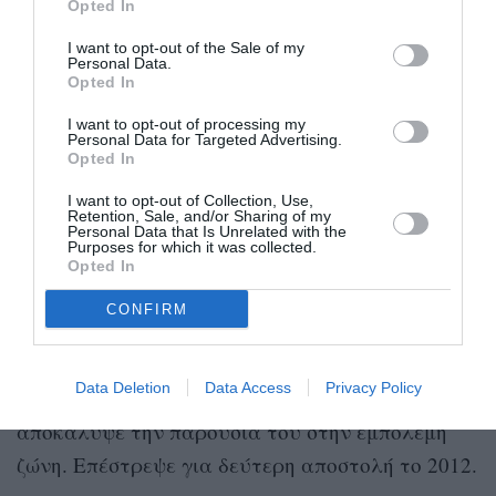
Opted In
και το brand As ever. Ο σύζυγός μου και εγώ
αντλούμε έμπνευση από τους συνεργάτες μας
I want to opt-out of the Sale of my
Personal Data.
και την ομάδα της Archewell Productions για να
Opted In
δημιουργούμε προσεγμένο περιεχόμενο που
I want to opt-out of processing my
αγγίζει κοινό σε όλο τον κόσμο».
Personal Data for Targeted Advertising.
Opted In
Harry
Ο
έχει προσωπική εμπειρία από τον
I want to opt-out of Collection, Use,
Retention, Sale, and/or Sharing of my
πόλεμο στο Αφγανιστάν, καθώς υπηρέτησε δύο
Personal Data that Is Unrelated with the
Purposes for which it was collected.
φορές στον βρετανικό στρατό. Η πρώτη του
Opted In
αποστολή ήταν το 2007–2008 στην επαρχία
CONFIRM
Χέλμαντ, όπου διαδραματίζεται και η ιστορία
του βιβλίου, αλλά διακόπηκε πρόωρα όταν
Data Deletion
Data Access
Privacy Policy
δημοσίευμα παραβίασε εμπάργκο και
αποκάλυψε την παρουσία του στην εμπόλεμη
ζώνη. Επέστρεψε για δεύτερη αποστολή το 2012.