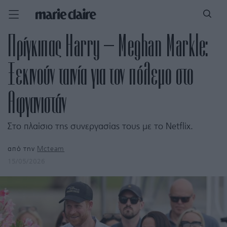
Πρίγκιπας Harry – Meghan Markle:
Ξεκινούν ταινία για τον πόλεμο στο
Αφγανιστάν
Στο πλαίσιο της συνεργασίας τους με το Netflix.
από την
Mcteam
15/05/2026