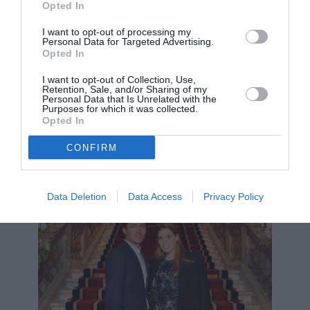
Opted In
ακρίβεια, τις γαλάζιες σουέτ γόβες Empire). Το
συνδύασε με ένα cropped σακάκι “Zeta” της Alice
I want to opt-out of processing my
Personal Data for Targeted Advertising.
+ Olivia και ολοκλήρωσε το σύνολο με ένα
Opted In
δερμάτινο clutch Postbox Lizard-Effect της Anya
I want to opt-out of Collection, Use,
Retention, Sale, and/or Sharing of my
Hindmarch.
Personal Data that Is Unrelated with the
Purposes for which it was collected.
Opted In
CONFIRM
Data Deletion
Data Access
Privacy Policy