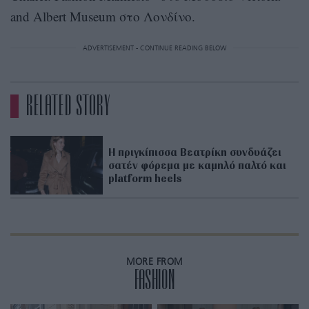
and Albert Museum στο Λονδίνο.
ADVERTISEMENT - CONTINUE READING BELOW
RELATED STORY
Η πριγκίπισσα Βεατρίκη συνδυάζει
σατέν φόρεμα με καμηλό παλτό και
platform heels
MORE FROM
FASHION