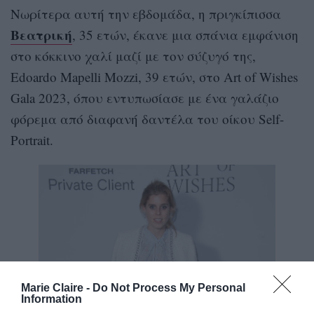
Νωρίτερα αυτή την εβδομάδα, η πριγκίπισσα
Βεατρική
, 35 ετών, έκανε μια σπάνια εμφάνιση
στο κόκκινο χαλί μαζί με τον σύζυγό της,
Edoardo Mapelli Mozzi, 39 ετών, στο Art of Wishes
Gala 2023, όπου εντυπωσίασε με ένα γαλάζιο
φόρεμα από διαφανή δαντέλα του οίκου Self-
Portrait.
Marie Claire -
Do Not Process My Personal
Information