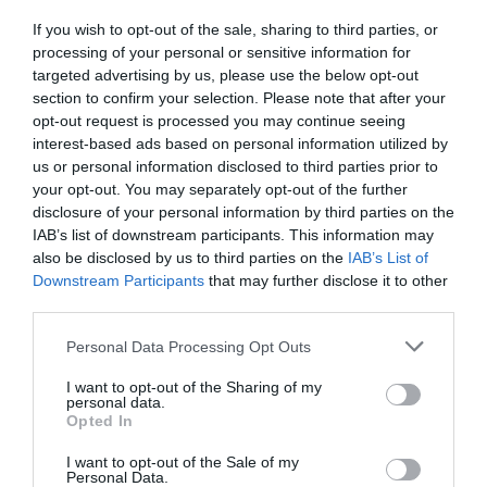
If you wish to opt-out of the sale, sharing to third parties, or
processing of your personal or sensitive information for
targeted advertising by us, please use the below opt-out
section to confirm your selection. Please note that after your
opt-out request is processed you may continue seeing
interest-based ads based on personal information utilized by
us or personal information disclosed to third parties prior to
your opt-out. You may separately opt-out of the further
disclosure of your personal information by third parties on the
IAB’s list of downstream participants. This information may
also be disclosed by us to third parties on the
IAB’s List of
Downstream Participants
that may further disclose it to other
third parties.
Photo by Stuart C. Wilson/Getty Images
Personal Data Processing Opt Outs
Σύμφωνα με τον λογαριασμό της Royal Fashion
I want to opt-out of the Sharing of my
Instagram
personal data.
Police στο
, η πριγκίπισσα συνδύασε το
Opted In
ρομαντικό φόρεμά της με ένα ασορτί ζευγάρι
I want to opt-out of the Sale of my
τακούνια από την Ralph & Russo (για την
Personal Data.