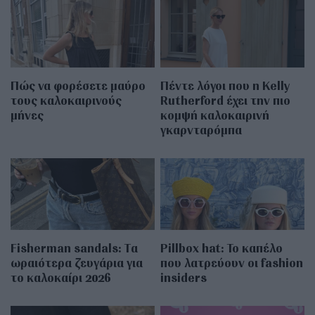
Πώς να φορέσετε μαύρο
Πέντε λόγοι που η Kelly
τους καλοκαιρινούς
Rutherford έχει την πιο
μήνες
κομψή καλοκαιρινή
γκαρνταρόμπα
Fisherman sandals: Tα
Pillbox hat: Το καπέλο
ωραιότερα ζευγάρια για
που λατρεύουν οι fashion
το καλοκαίρι 2026
insiders