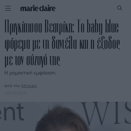
Πριγκίπισσα Βεατρίκη: Το baby blue
φόρεμα με τη δαντέλα και η έξοδος
με τον σύζυγό της
Η ρομαντική εμφάνιση.
από την
Mcteam
16/10/2023