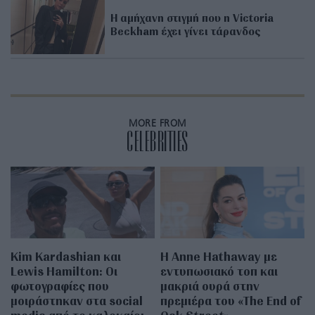
H αμήχανη στιγμή που η Victoria
Beckham έχει γίνει τάρανδος
MORE FROM
CELEBRITIES
Kim Kardashian και
Η Anne Hathaway με
Lewis Hamilton: Οι
εντυπωσιακό τοπ και
φωτογραφίες που
μακριά ουρά στην
μοιράστηκαν στα social
πρεμιέρα του «The End of