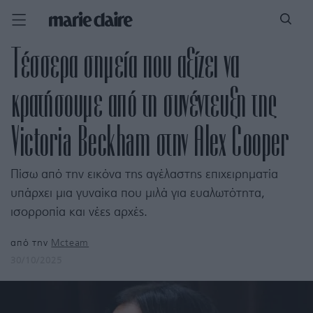
Τέσσερα σημεία που αξίζει να
κρατήσουμε από τη συνέντευξη της
Victoria Beckham στην Alex Cooper
Πίσω από την εικόνα της αγέλαστης επιχειρηματία
υπάρχει μια γυναίκα που μιλά για ευαλωτότητα,
ισορροπία και νέες αρχές.
από την
Mcteam
30/10/2025