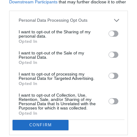
Downstream Participants
that may further disclose it to other
third parties.
Spice
Για όσους τη θυμούνται ως μέλος των
Girls,
η σημερινή Victoria Beckham είναι σχεδόν
Personal Data Processing Opt Outs
αγνώριστη – και όχι μόνο στο στιλ. Από
I want to opt-out of the Sharing of my
personal data.
τραγουδίστρια έγινε επιτυχημένη
Opted In
επιχειρηματίας στον χώρο της μόδας, που
I want to opt-out of the Sale of my
ανέκαθεν αποτελούσε τη μεγάλη της αγάπη. Το
Personal Data.
Opted In
brand της έχει πλέον καταξιωθεί διεθνώς και
I want to opt-out of processing my
παρουσιάζει τις συλλογές του στην Εβδομάδα
Personal Data for Targeted Advertising.
Opted In
Μόδας του Παρισιού, αποδεικνύοντας πως δεν
πρόκειται για ένα ακόμη «celebrity brand», αλλά
I want to opt-out of Collection, Use,
Retention, Sale, and/or Sharing of my
Μας
για έναν οίκο με ταυτότητα και συνέπεια.
Personal Data that Is Unrelated with the
Purposes for which it was collected.
δείχνει ότι, ακόμη και σε ώριμη ηλικία, με
Opted In
οικογενειακές υποχρεώσεις και
CONFIRM
προκαταλήψεις για το
«ποια είσαι»,
μπορείς