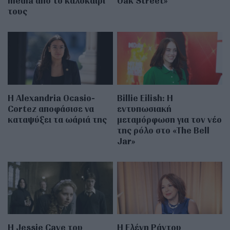
media από το καλοκαίρι
Oak Street»
τους
Η Alexandria Ocasio-
Billie Eilish: Η
Cortez αποφάσισε να
εντυπωσιακή
καταψύξει τα ωάριά της
μεταμόρφωση για τον νέο
της ρόλο στο «The Bell
Jar»
Η Jessie Cave του
Η Ελένη Ράντου