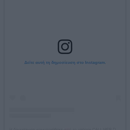
Δείτε αυτή τη δημοσίευση στο Instagram.
Η δημοσίευση κοινοποιήθηκε από το χρήστη CALL HER DADDY (@callherdaddy)