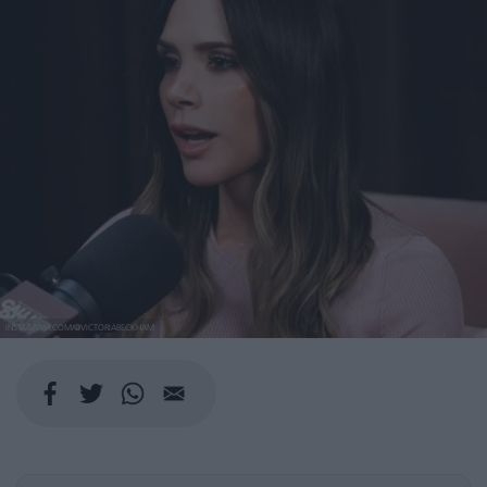
INSTAGRAM.COM/@VICTORIABECKHAM