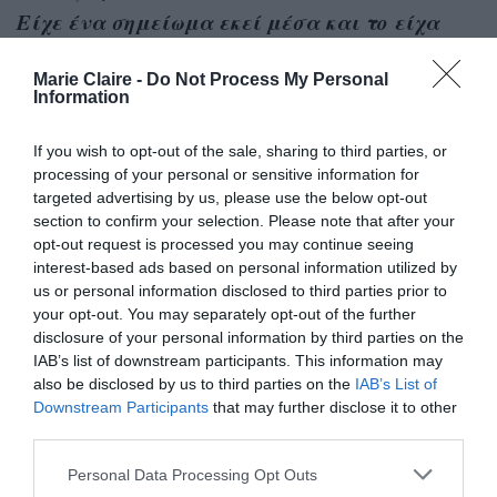
Είχε ένα σημείωμα εκεί μέσα και το είχα
ξεχάσει…
Ο χρόνος είναι το παν»,
είπε χωρίς
Marie Claire -
Do Not Process My Personal
να αναφερθεί στο τι έγραφε το μήνυμα.
Information
Λίγο νωρίτερα έχει παραδεχθεί πως στην
If you wish to opt-out of the sale, sharing to third parties, or
κατοχή της βρίσκονται μερικά ακόμη
processing of your personal or sensitive information for
targeted advertising by us, please use the below opt-out
αντικείμενα από το πλατό της επιτυχημένης
section to confirm your selection. Please note that after your
αμερικάνικης σειράς, τα οποία δεν θέλησε να
opt-out request is processed you may continue seeing
interest-based ads based on personal information utilized by
αποκαλύψει, διότι φοβάται πως θα της τα
us or personal information disclosed to third parties prior to
πάρουν πίσω.
your opt-out. You may separately opt-out of the further
disclosure of your personal information by third parties on the
IAB’s list of downstream participants. This information may
also be disclosed by us to third parties on the
IAB’s List of
Downstream Participants
that may further disclose it to other
third parties.
Personal Data Processing Opt Outs