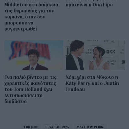
Middleton στη διάρκεια
προτείνει η Dua Lipa
της θεραπείας για τον
καρκίνο, όταν δεν
μπορούσε να
συγκεντρωθεί
Ένα παλιό βίντεο με τις
Χέρι χέρι στη Μύκονο η
χορευτικές ικανότητες
Katy Perry και ο Justin
του Tom Holland έχει
Trudeau
εντυπωσιάσει το
διαδίκτυο
FRIENDS
LISA KUDROW
MATTHEW PERRY