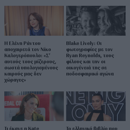
Η Ελένη Ράντου
Blake Lively: Οι
αποχαιρετά τον Νίκο
φωτογραφίες με τον
Καλογερόπουλο: «Σ’
Ryan Reynolds, τους
αυτούς τους μίζερους,
φίλους και την οι
σωστά υπολογισμένους
οικογένειά της σε
καιρούς μας δεν
ποδοσφαιρικό αγώνα
χώραγες»
Τι έκανε η Kate
Το ελληνικό βιβλίο που