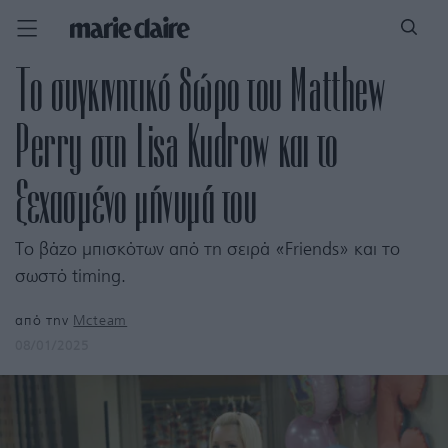
Το συγκινητικό δώρο του Matthew
Perry στη Lisa Kudrow και το
ξεχασμένο μήνυμά του
Το βάζο μπισκότων από τη σειρά «Friends» και το
σωστό timing.
από την
Mcteam
08/01/2025