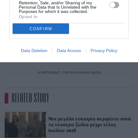
Retention, Sale, and/or Sharing of my
κατανοείτε κι αυτό ανοίγει τον δρόμο για μια
Personal Data that Is Unrelated with the
Purposes for which it was collected.
ουσιαστική σχέση. Για τη βαθιά,
Opted In
αδιαπραγμάτευτη αγάπη που ανέκαθεν
CONFIRM
ονειρευόσασταν. Μην αμφιβάλετε ούτε στιγμή
ότι την αξίζετε.
Data Deletion
Data Access
Privacy Policy
ADVERTISEMENT - CONTINUE READING BELOW
RELATED STORY
Μια μεγάλη ευκαιρία περιμένει αυτά
τα τέσσερα ζώδια μέχρι τέλος
Ιουλίου 2026