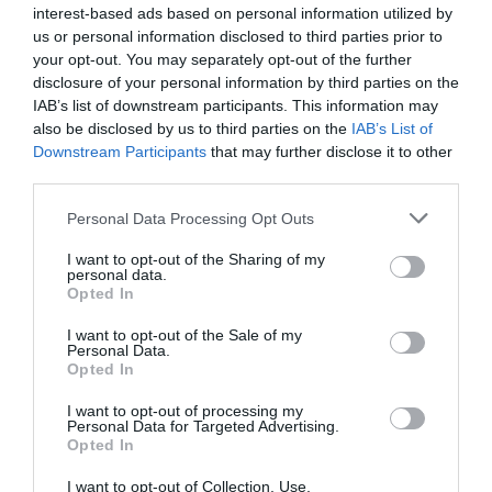
σε μεγάλο βαθμό, οφείλεται στη Σελήνη στον
interest-based ads based on personal information utilized by
us or personal information disclosed to third parties prior to
Παρθένο. Η βαθιά αγάπη έρχεται γιατί μπορεί
your opt-out. You may separately opt-out of the further
να βασιστεί κάποιος πάνω σας. Του έχετε δείξει
disclosure of your personal information by third parties on the
τον υπέρτατο σεβασμό όταν σας χρειάστηκε και
IAB’s list of downstream participants. This information may
also be disclosed by us to third parties on the
IAB’s List of
πλέον είστε εκείνος που μπορεί να αγαπήσει
Downstream Participants
that may further disclose it to other
περισσότερο στον κόσμο.
third parties.
Personal Data Processing Opt Outs
Καρκίνος
I want to opt-out of the Sharing of my
personal data.
Στις 7 Ιανουαρίου αφήνετε τα συναισθήματα να
Opted In
σας καθοδηγήσουν. Παρόλο που αυτό μπορεί να
I want to opt-out of the Sale of my
δίνει την εντύπωση ότι είστε σε ιδιαίτερα
Personal Data.
Opted In
ευάλωτη θέση, στην πραγματικότητα σημαίνει
ότι είστε ειλικρινής και έτοιμος να δώσετε
I want to opt-out of processing my
Personal Data for Targeted Advertising.
αγάπη και τρυφερότητα. Κάποιος στη ζωή σας
Opted In
νιώθει ότι του δίνετε προσοχή και τον
I want to opt-out of Collection, Use,