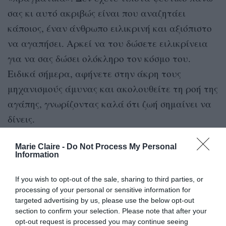
σας κι αυτό ακριβώς είναι που αναζητάει
κάποιος, έναν άνθρωπο ειλικρινή και αξιόπιστο
να αγαπήσει. Αρκεί να του δώσετε ειλικρίνεια
για να σας δώσει ολόκληρο τον κόσμο του.
Ειδικά σήμερα, αφήνετε στην άκρη τους
μηχανισμούς άμυνας και ακολουθείτε τη ροή της
αγάπης, γνωρίζοντας καλά ότι ζωή σημαίνει να
δίνεις.
Ταύρος
Marie Claire -
Do Not Process My Personal
Information
Σήμερα, 7 Ιανουαρίου, θα έχετε την ευκαιρία να
If you wish to opt-out of the sale, sharing to third parties, or
βοηθήσετε κάποιον να ηρεμήσει. Θα του δείξετε
processing of your personal or sensitive information for
ότι είστε εκεί γι’ αυτόν, ό,τι κι αν συμβεί,
targeted advertising by us, please use the below opt-out
section to confirm your selection. Please note that after your
λειτουργώντας σαν φάρος στη ζωή του. Κι αυτό,
opt-out request is processed you may continue seeing