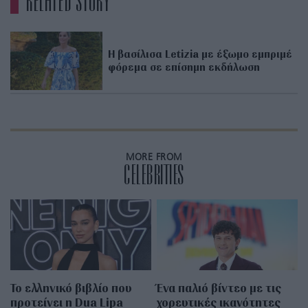
RELATED STORY
Η βασίλισα Letizia με έξωμο εμπριμέ
φόρεμα σε επίσημη εκδήλωση
MORE FROM
CELEBRITIES
Το ελληνικό βιβλίο που
Ένα παλιό βίντεο με τις
προτείνει η Dua Lipa
χορευτικές ικανότητες