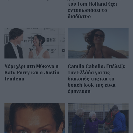
του Tom Holland έχει
εντυπωσιάσει το
διαδίκτυο
Χέρι χέρι στη Μύκονο η
Camila Cabello: Επέλεξε
Katy Perry και ο Justin
την Ελλάδα για τις
Trudeau
διακοπές της και τα
beach look της είναι
έμπνευση