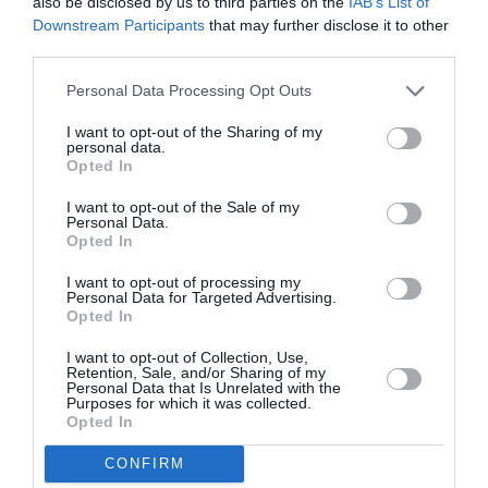
also be disclosed by us to third parties on the
IAB’s List of
Downstream Participants
that may further disclose it to other
third parties.
Personal Data Processing Opt Outs
Photo by Carlos Alvarez/Getty Images
I want to opt-out of the Sharing of my
personal data.
Το φόρεμα είχε κλειστό λαιμό και διακριτικό
Opted In
σκίσιμο στο πλάι και θύμιζε πολύ ένα φόρεμα
I want to opt-out of the Sale of my
της μητέρας της. Μπορεί, ακολουθώντας την
Personal Data.
Opted In
τάση της βιώσιμης μόδας, να το δανείστηκε από
I want to opt-out of processing my
τη ντουλάπα της μητέρας της, αλλά όπως θα
Personal Data for Targeted Advertising.
Opted In
δείτε και στις φωτογραφίες, υπάρχουν μερικές
διακριτές διαφορές.
I want to opt-out of Collection, Use,
Retention, Sale, and/or Sharing of my
Personal Data that Is Unrelated with the
Purposes for which it was collected.
Opted In
CONFIRM