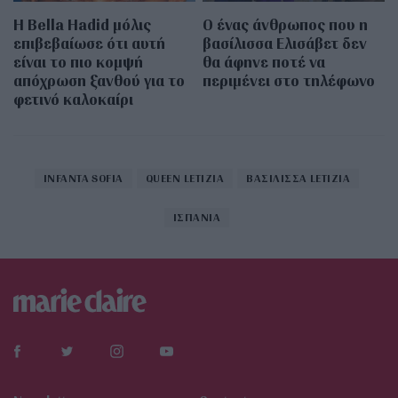
Η Bella Hadid μόλις
Ο ένας άνθρωπος που η
επιβεβαίωσε ότι αυτή
βασίλισσα Ελισάβετ δεν
είναι το πιο κομψή
θα άφηνε ποτέ να
απόχρωση ξανθού για το
περιμένει στο τηλέφωνο
φετινό καλοκαίρι
INFANTA SOFIA
QUEEN LETIZIA
ΒΑΣΙΛΙΣΣΑ LETIZIA
ΙΣΠΑΝΙΑ