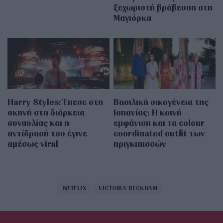
ξεχωριστή βράβευση στη
Μαγιόρκα
Harry Styles: Έπεσε στη
Βασιλική οικογένεια της
σκηνή στη διάρκεια
Ισπανίας: Η κοινή
συναυλίας και η
εμφάνιση και τα colour
αντίδρασή του έγινε
coordinated outfit των
αμέσως viral
πριγκιπισσών
NETFLIX
VICTORIA BECKHAM