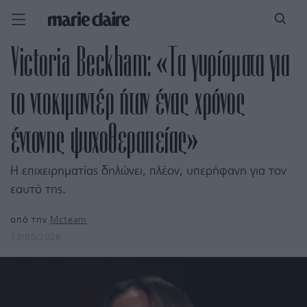
Victoria Beckham: «Τα γυρίσματα για
το ντοκιμαντέρ ήταν ένας χρόνος
έντονης ψυχοθεραπείας»
H επιχειρηματίας δηλώνει, πλέον, υπερήφανη για τον
εαυτό της.
από την
Mcteam
13/05/2026