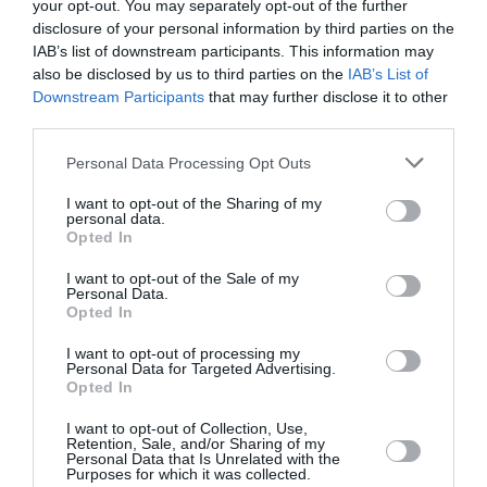
your opt-out. You may separately opt-out of the further
ένιωσε πραγματικά περήφανη για τον εαυτό
disclosure of your personal information by third parties on the
IAB’s list of downstream participants. This information may
«Δεν πίστευα ποτέ ότι θα το έλεγα
της.
also be disclosed by us to third parties on the
IAB’s List of
αυτό»,
σχολίασε.
Downstream Participants
that may further disclose it to other
third parties.
Το ντοκιμαντέρ άγγιξε και τις φήμες που είχαν
Personal Data Processing Opt Outs
κυκλοφορήσει τα προηγούμενα χρόνια γύρω
I want to opt-out of the Sharing of my
από το brand της και την οικονομική του πορεία.
personal data.
Opted In
Σε παλαιότερη συνέντευξή της είχε αναφέρει
ότι στην αρχή υπήρχαν σχόλια πως το fashion
I want to opt-out of the Sale of my
Personal Data.
label της ήταν «δεύτερο» και «κενό ουσίας» ή ότι
Opted In
ο David Beckham τη στήριζε οικονομικά.
«Η
I want to opt-out of processing my
Personal Data for Targeted Advertising.
επιχείρησή μου πέρασε δύσκολα και εγώ μαζί
Opted In
της. Αυτό δεν ήταν άποψη, ήταν γεγονός»
, είχε
I want to opt-out of Collection, Use,
πει.
Retention, Sale, and/or Sharing of my
Personal Data that Is Unrelated with the
Purposes for which it was collected.