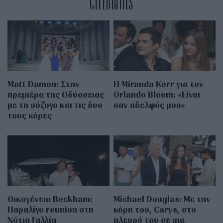
CELEBRITIES
Matt Damon: Στην
Η Miranda Kerr για τον
πρεμιέρα της Οδύσσειας
Orlando Bloom: «Είναι
με τη σύζυγο και τις δυο
σαν αδελφός μου»
τους κόρες
Οικογένεια Beckham:
Michael Douglas: Με την
Παραλίγο reunion στη
κόρη του, Carys, στο
Νότια Γαλλία
πλευρό του σε μια