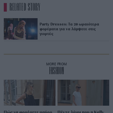
RELATED STORY
Party Dresses: Τα 20 ωραιότερα
φορέματα για να λάμψετε στις
γιορτές
MORE FROM
FASHION
Πώς να φορέσετε μαύρο
Πέντε λόγοι που η Kelly