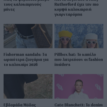
τους καλοκαιρινούς
Rutherford έχει την πιο
μήνες
κομψή καλοκαιρινή
γκαρνταρόμπα
Fisherman sandals: Tα
Pillbox hat: Το καπέλο
ωραιότερα ζευγάρια για
που λατρεύουν οι fashion
το καλοκαίρι 2026
insiders
Εβδομάδα Μόδας
Cate Blanchett: Το denim