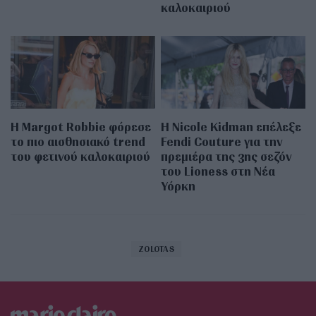
καλοκαιριού
Η Margot Robbie φόρεσε
Η Nicole Kidman επέλεξε
το πιο αισθησιακό trend
Fendi Couture για την
του φετινού καλοκαιριού
πρεμιέρα της 3ης σεζόν
του Lioness στη Νέα
Υόρκη
ZOLOTAS