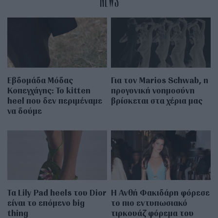
NEWS
Εβδομάδα Μόδας
Για τον Marios Schwab, η
Κοπεγχάγης: Το kitten
προγονική νοημοσύνη
heel που δεν περιμέναμε
βρίσκεται στα χέρια μας
να δούμε
Τα Lily Pad heels του Dior
Η Ανθή Φακιδάρη φόρεσε
είναι το επόμενο big
το πιο εντυπωσιακό
thing
τιρκουάζ φόρεμα του