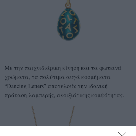
Με την παιχνιδιάρικη κίνηση και τα φωτεινά
χρώματα, τα πολύτιμα αυγά κοσμήματα
“Dancing Letters” αποτελούν την ιδανική
πρόταση λαμπερής, ανοιξιάτικης κομψότητας.