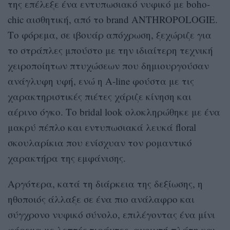
της επέλεξε ένα εντυπωσιακό νυφικό με boho-
chic αισθητική, από το brand ANTHROPOLOGIE.
Το φόρεμα, σε ιβουάρ απόχρωση, ξεχώριζε για
το στράπλες μπούστο με την ιδιαίτερη τεχνική
χειροποίητων πτυχώσεων που δημιουργούσαν
ανάγλυφη υφή, ενώ η Α-line φούστα με τις
χαρακτηριστικές πιέτες χάριζε κίνηση και
αέρινο όγκο. Το bridal look ολοκληρώθηκε με ένα
μακρύ πέπλο και εντυπωσιακά λευκά floral
σκουλαρίκια που ενίσχυαν τον ρομαντικό
χαρακτήρα της εμφάνισης.
Αργότερα, κατά τη διάρκεια της δεξίωσης, η
ηθοποιός άλλαξε σε ένα πιο ανάλαφρο και
σύγχρονο νυφικό σύνολο, επιλέγοντας ένα μίνι
φόρεμα με λεπτές τιράντες, ανοιχτή πλάτη και