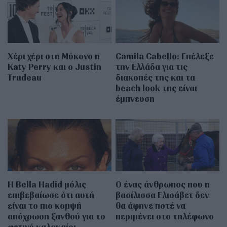
Χέρι χέρι στη Μύκονο η
Camila Cabello: Επέλεξε
Katy Perry και ο Justin
την Ελλάδα για τις
Trudeau
διακοπές της και τα
beach look της είναι
έμπνευση
Η Bella Hadid μόλις
Ο ένας άνθρωπος που η
επιβεβαίωσε ότι αυτή
βασίλισσα Ελισάβετ δεν
είναι το πιο κομψή
θα άφηνε ποτέ να
απόχρωση ξανθού για το
περιμένει στο τηλέφωνο
φετινό καλοκαίρι