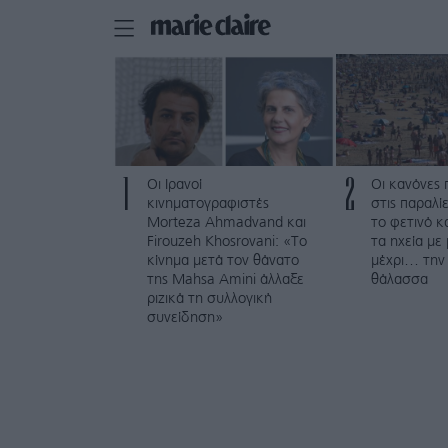
1
2
Οι Ιρανοί
Οι κανόνες 
κινηματογραφιστές
στις παραλί
Morteza Ahmadvand και
το φετινό κ
Firouzeh Khosrovani: «Το
τα ηχεία με
κίνημα μετά τον θάνατο
μέχρι… την
της Mahsa Amini άλλαξε
θάλασσα
ριζικά τη συλλογική
συνείδηση»