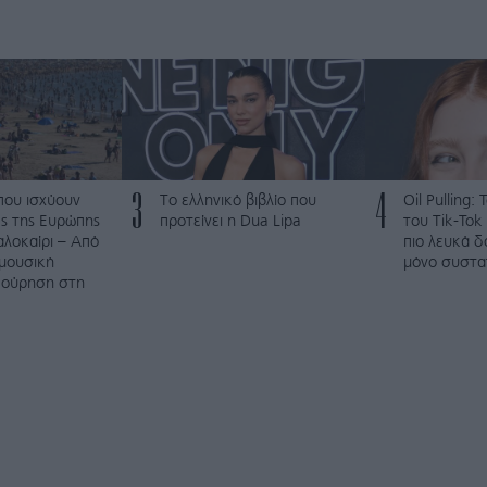
3
4
που ισχύουν
Το ελληνικό βιβλίο που
Oil Pulling: 
ες της Ευρώπης
προτείνει η Dua Lipa
του Tik-Tok
αλοκαίρι – Από
πιο λευκά δ
 μουσική
μόνο συστα
 ούρηση στη