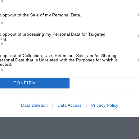
In
α τόσο λερωμένα και πολυφορεμένα που έχουν
χάσουμε
δοκιμάσουμε
 να
τίποτα να το
.
o opt-out of the Sale of my Personal Data.
In
to opt-out of processing my Personal Data for Targeted
ing.
In
o opt-out of Collection, Use, Retention, Sale, and/or Sharing
ersonal Data that Is Unrelated with the Purposes for which it
lected.
In
CONFIRM
Data Deletion
Data Access
Privacy Policy