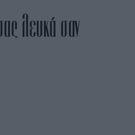
 σας λευκά σαν