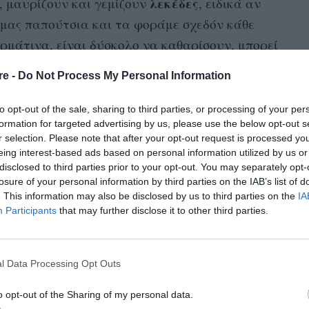
λεκέδες
 μαυρίζουν και γεμίζουν
, ειδικά αν
 μας παπούτσια και τα φοράμε σχεδόν κάθε
ερμάτινα, είναι δύσκολο να καθαρίσουν, μπορεί
μη κατάσταση ώστε να τα κλειδώσουμε για
re -
Do Not Process My Personal Information
πετάξουμε.
to opt-out of the sale, sharing to third parties, or processing of your per
καινούρια
πόσχεται να κάνει ξανά σαν
ένα
formation for targeted advertising by us, please use the below opt-out s
r selection. Please note that after your opt-out request is processed y
ίο παρουσιάζεται σε ένα βίντεο στο
Instagram.
eing interest-based ads based on personal information utilized by us or
ται στο εσωτερικό ενός νεροχύτη, όπου
disclosed to third parties prior to your opt-out. You may separately opt-
τικό σπιτιού. Στη συνέχεια, τρίβονται με
losure of your personal information by third parties on the IAB’s list of
. This information may also be disclosed by us to third parties on the
IA
πλυντήριο, όπου προστίθεται απορρυπαντικό
Participants
that may further disclose it to other third parties.
μια πετσέτα.
πρόγραμμα πλύσης των 15′, φαίνεται να
l Data Processing Opt Outs
α παραλάβαμε μόλις από το κατάστημα.
o opt-out of the Sharing of my personal data.
αποτέλεσμα μέχρι να δοκιμάσουμε το τρικ,