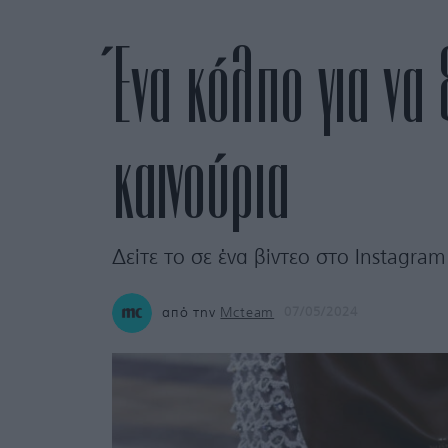
Ένα κόλπο για να
καινούρια
Δείτε το σε ένα βίντεο στο Instagram
από την
Mcteam
07/05/2024