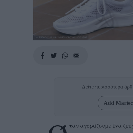
VALENTINO S24/LAUNCHMETRICS.COM/SPOTLIGHT
Δείτε περισσότερα άρ
Add Mariecl
ταν αγοράζουμε ένα ζε