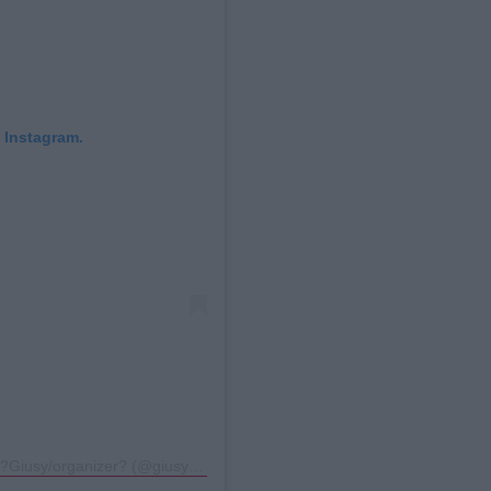
 Instagram.
Η δημοσίευση κοινοποιήθηκε από το χρήστη ?Giusy/organizer? (@giusy_lover_of_order)