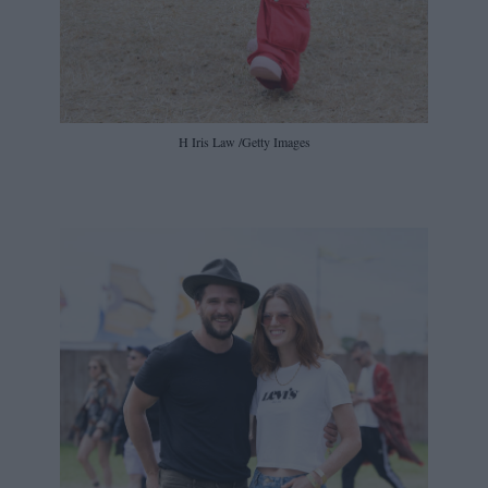
H Iris Law /Getty Images