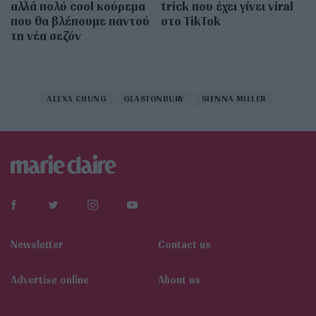
αλλά πολύ cool κούρεμα
trick που έχει γίνει viral
που θα βλέπουμε παντού
στο TikTok
τη νέα σεζόν
ALEXA CHUNG
GLASTONBURY
SIENNA MILLER
Newsletter
Contact us
Αdvertise online
About us