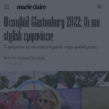
Φεστιβάλ Glastonbury 2022: Οι πιο
stylish εμφανίσεις
Τι φόρεσαν οι πιο καλοντυμένες παρευρισκόμενες.
από την
Χρύσα Παπούλη
27/06/2022