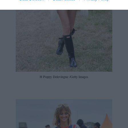
H Poppy Delevingne /Getty Images