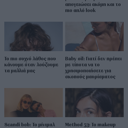
απογειώσει ακόμη και το
πιο απλό look
Το πιο συχνό λάθος που
Baby oil: Γιατί δεν πρέπει
κάνουμε όταν λούζουμε
με τίποτα να το
τα μαλλιά μας
χρησιμοποιήσετε για
σκοπούς μαυρίσματος
Scandi bob: Το μίνιμαλ
Method 53: Το makeup